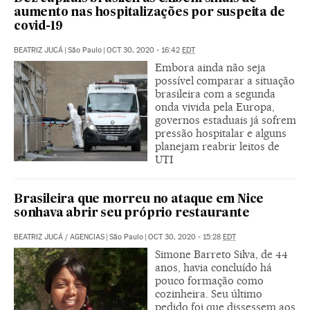
aumento nas hospitalizações por suspeita de
covid-19
BEATRIZ JUCÁ
|
São Paulo
|
OCT 30, 2020 - 16:42
EDT
Embora ainda não seja
possível comparar a situação
brasileira com a segunda
onda vivida pela Europa,
governos estaduais já sofrem
pressão hospitalar e alguns
planejam reabrir leitos de
UTI
Brasileira que morreu no ataque em Nice
sonhava abrir seu próprio restaurante
BEATRIZ JUCÁ
/
AGENCIAS
|
São Paulo
|
OCT 30, 2020 - 15:28
EDT
Simone Barreto Silva, de 44
anos, havia concluído há
pouco formação como
cozinheira. Seu último
pedido foi que dissessem aos