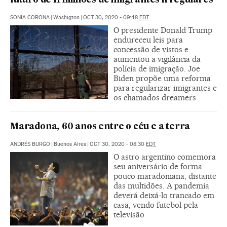
futuro de 11 milhões de imigrantes irregulares
SONIA CORONA
|
Washigton
|
OCT 30, 2020 - 09:48
EDT
O presidente Donald Trump
endureceu leis para
concessão de vistos e
aumentou a vigilância da
polícia de imigração. Joe
Biden propõe uma reforma
para regularizar imigrantes e
os chamados dreamers
Maradona, 60 anos entre o céu e a terra
ANDRÉS BURGO
|
Buenos Aires
|
OCT 30, 2020 - 08:30
EDT
O astro argentino comemora
seu aniversário de forma
pouco maradoniana, distante
das multidões. A pandemia
deverá deixá-lo trancado em
casa, vendo futebol pela
televisão