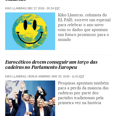
KIKO LLANERAS
|
DEC 27, 2019 - 20:24
EST
Kiko Llaneras, colunista do
EL PAÍS, escreve um especial
para celebrar o ano novo
com os dados que apontam
um futuro promissor para o
mundo
Eurocéticos devem conseguir um terço das
cadeiras no Parlamento Europeu
KIKO LLANERAS
/
BORJA ANDRINO
|
MAY 25, 2019 - 11:42
EDT
Pesquisas apontam também
para a perda da maioria das
cadeiras por parte dos
partidos tradicionais pela
primeira vez na história