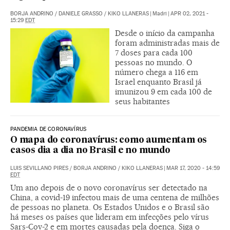
BORJA ANDRINO
/
DANIELE GRASSO
/
KIKO LLANERAS
|
Madri
|
APR 02, 2021 -
15:29
EDT
Desde o início da campanha
foram administradas mais de
7 doses para cada 100
pessoas no mundo. O
número chega a 116 em
Israel enquanto Brasil já
imunizou 9 em cada 100 de
seus habitantes
PANDEMIA DE CORONAVÍRUS
O mapa do coronavírus: como aumentam os
casos dia a dia no Brasil e no mundo
LUIS SEVILLANO PIRES
/
BORJA ANDRINO
/
KIKO LLANERAS
|
MAR 17, 2020 - 14:59
EDT
Um ano depois de o novo coronavírus ser detectado na
China, a covid-19 infectou mais de uma centena de milhões
de pessoas no planeta. Os Estados Unidos e o Brasil são
há meses os países que lideram em infecções pelo vírus
Sars-Cov-2 e em mortes causadas pela doença. Siga o