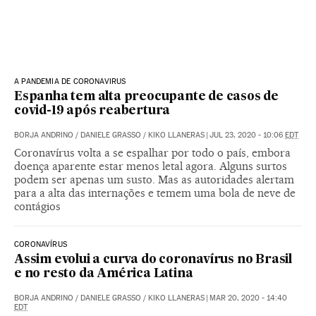
A PANDEMIA DE CORONAVIRUS
Espanha tem alta preocupante de casos de
covid-19 após reabertura
BORJA ANDRINO
/
DANIELE GRASSO
/
KIKO LLANERAS
|
JUL 23, 2020 - 10:06
EDT
Coronavírus volta a se espalhar por todo o país, embora
doença aparente estar menos letal agora. Alguns surtos
podem ser apenas um susto. Mas as autoridades alertam
para a alta das internações e temem uma bola de neve de
contágios
CORONAVÍRUS
Assim evolui a curva do coronavírus no Brasil
e no resto da América Latina
BORJA ANDRINO
/
DANIELE GRASSO
/
KIKO LLANERAS
|
MAR 20, 2020 - 14:40
EDT