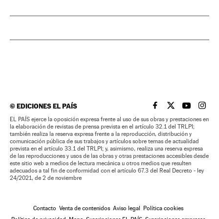
©
EDICIONES EL PAÍS
EL PAÍS BRASIL EN
EL PAÍS BRASI
EL PAÍS B
EL PA
EL PAÍS ejerce la oposición expresa frente al uso de sus obras y prestaciones en
la elaboración de revistas de prensa prevista en el artículo 32.1 del TRLPI;
también realiza la reserva expresa frente a la reproducción, distribución y
comunicación pública de sus trabajos y artículos sobre temas de actualidad
prevista en el artículo 33.1 del TRLPI; y, asimismo, realiza una reserva expresa
de las reproducciones y usos de las obras y otras prestaciones accesibles desde
este sitio web a medios de lectura mecánica u otros medios que resulten
adecuados a tal fin de conformidad con el artículo 67.3 del Real Decreto - ley
24/2021, de 2 de noviembre
Contacto
Venta de contenidos
Aviso legal
Política cookies