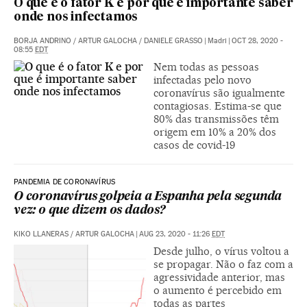
O que é o fator K e por que é importante saber
onde nos infectamos
BORJA ANDRINO
/
ARTUR GALOCHA
/
DANIELE GRASSO
|
Madri
|
OCT 28, 2020 -
08:55
EDT
Nem todas as pessoas
infectadas pelo novo
coronavírus são igualmente
contagiosas. Estima-se que
80% das transmissões têm
origem em 10% a 20% dos
casos de covid-19
PANDEMIA DE CORONAVÍRUS
O coronavírus golpeia a Espanha pela segunda
vez: o que dizem os dados?
KIKO LLANERAS
/
ARTUR GALOCHA
|
AUG 23, 2020 - 11:26
EDT
Desde julho, o vírus voltou a
se propagar. Não o faz com a
agressividade anterior, mas
o aumento é percebido em
todas as partes