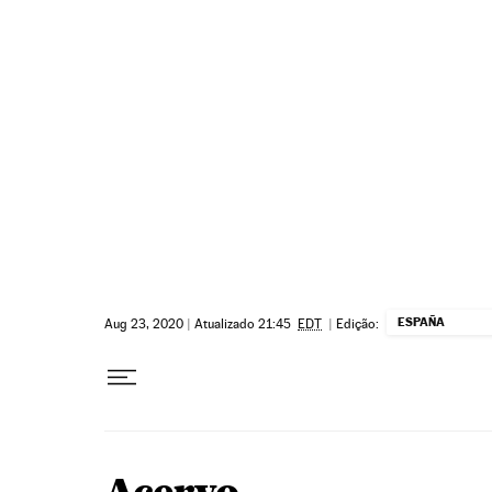
Pular para o conteúdo
ESPAÑA
Aug 23, 2020
|
Atualizado 21:45
EDT
|
Edição: