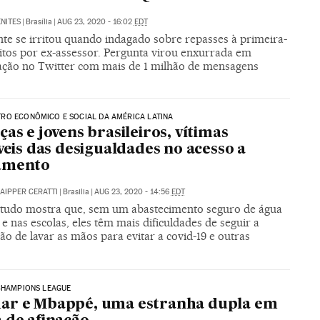
NITES
|
Brasília
|
AUG 23, 2020 - 16:02
EDT
nte se irritou quando indagado sobre repasses à primeira-
itos por ex-assessor. Pergunta virou enxurrada em
ação no Twitter com mais de 1 milhão de mensagens
RO ECONÔMICO E SOCIAL DA AMÉRICA LATINA
ças e jovens brasileiros, vítimas
íveis das desigualdades no acesso a
amento
AIPPER CERATTI
|
Brasilia
|
AUG 23, 2020 - 14:56
EDT
tudo mostra que, sem um abastecimento seguro de água
e nas escolas, eles têm mais dificuldades de seguir a
ão de lavar as mãos para evitar a covid-19 e outras
CHAMPIONS LEAGUE
ar e Mbappé, uma estranha dupla em