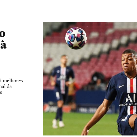
o
 à
rá melhores
nal da
s