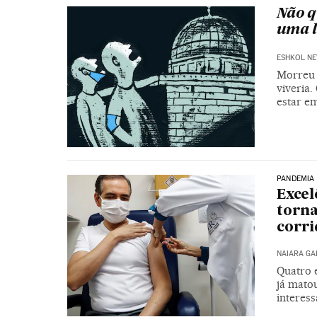
Não q
uma l
ESHKOL N
Morreu 
viveria
estar e
PANDEMIA
Excel
torna
corri
NAIARA G
Quatro 
já matou
interess