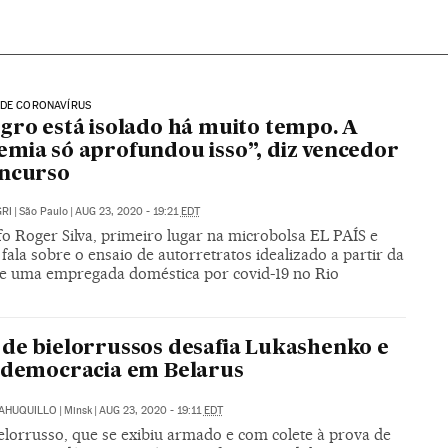
 DE CORONAVÍRUS
gro está isolado há muito tempo. A
mia só aprofundou isso”, diz vencedor
oncurso
RI
|
São Paulo
|
AUG 23, 2020 - 19:21
EDT
fo Roger Silva, primeiro lugar na microbolsa EL PAÍS e
 fala sobre o ensaio de autorretratos idealizado a partir da
e uma empregada doméstica por covid-19 no Rio
de bielorrussos desafia Lukashenko e
 democracia em Belarus
SAHUQUILLO
|
Minsk
|
AUG 23, 2020 - 19:11
EDT
elorrusso, que se exibiu armado e com colete à prova de