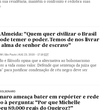
m sua residência, mantém o confronto e redobra suas
s
o Almeida: “Quem quer civilizar o Brasil
ode temer o poder. Temos de nos livrar
 alma de senhor de escravo”
IM
|
São Paulo
|
AUG 23, 2020 - 17:19
EDT
o e filósofo opina que a alternativa ao bolsonarismo
ter a vida como valor. Defende que sentença da juíza que
ça” para justificar condenação de réu negro deve ser
BOLSONARO
naro ameaça bater em repórter e rede
co à pergunta: “Por que Michelle
eu 89.000 reais do Queiroz?”