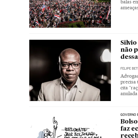
balas e
ameaça
Silvi
não p
dessa
FELIPE BET
Advogad
precisa 
cita “ra
anulada
GOVERNO 
Bolso
faz e
receb