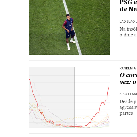
PSG e
de Ne
LADISLAO 
Na insól
o time 
PANDEMIA
O cor
vez: 
KIKO LLAN
Desde ju
agressi
partes