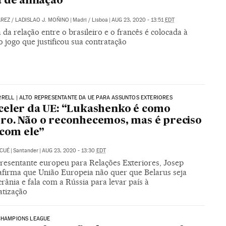
 de afinação
AREZ
/
LADISLAO J. MOÑINO
|
Madri / Lisboa
|
AUG 23, 2020 - 13:51
EDT
da relação entre o brasileiro e o francês é colocada à
 jogo que justificou sua contratação
RELL | ALTO REPRESENTANTE DA UE PARA ASSUNTOS EXTERIORES
eler da UE: “Lukashenko é como
o. Não o reconhecemos, mas é preciso
 com ele”
 CUÉ
|
Santander
|
AUG 23, 2020 - 13:30
EDT
presentante europeu para Relações Exteriores, Josep
 afirma que União Europeia não quer que Belarus seja
rânia e fala com a Rússia para levar país à
tização
CHAMPIONS LEAGUE