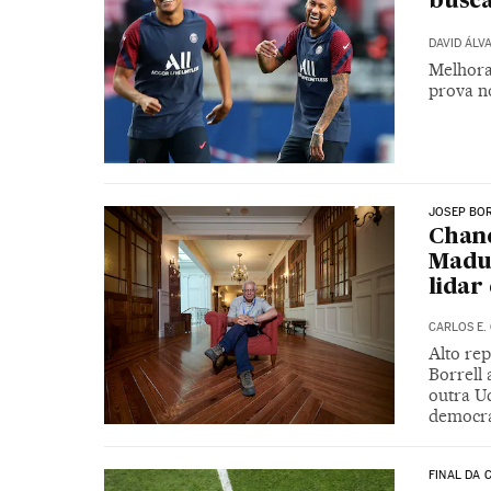
busca
DAVID ÁLV
Melhora 
prova no
JOSEP BOR
Chanc
Madur
lidar
CARLOS E.
Alto re
Borrell
outra Uc
democra
FINAL DA 