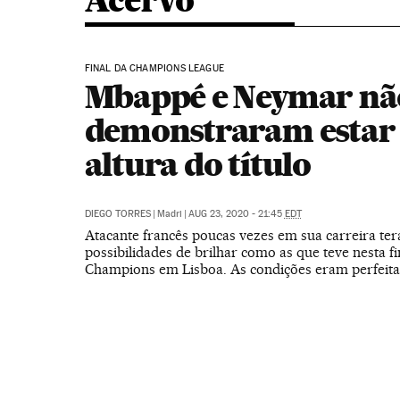
Acervo
FINAL DA CHAMPIONS LEAGUE
Mbappé e Neymar nã
demonstraram estar
altura do título
DIEGO TORRES
|
Madri
|
AUG 23, 2020 - 21:45
EDT
Atacante francês poucas vezes em sua carreira te
possibilidades de brilhar como as que teve nesta fi
Champions em Lisboa. As condições eram perfeita