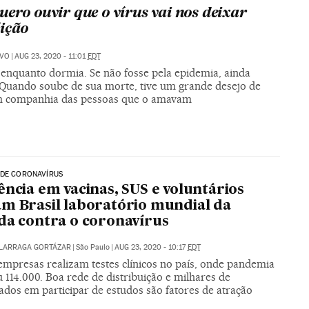
uero ouvir que o vírus vai nos deixar
ição
EVO
|
AUG 23, 2020 - 11:01
EDT
enquanto dormia. Se não fosse pela epidemia, ainda
. Quando soube de sua morte, tive um grande desejo de
m companhia das pessoas que o amavam
 DE CORONAVÍRUS
ência em vacinas, SUS e voluntários
m Brasil laboratório mundial da
da contra o coronavírus
ALARRAGA GORTÁZAR
|
São Paulo
|
AUG 23, 2020 - 10:17
EDT
empresas realizam testes clínicos no país, onde pandemia
 114.000. Boa rede de distribuição e milhares de
ados em participar de estudos são fatores de atração