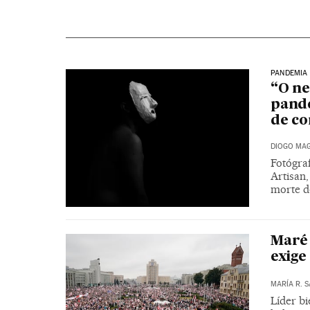
PANDEMIA
“O ne
pande
de c
DIOGO MAG
Fotógra
Artisan,
morte d
Maré 
exige
MARÍA R. 
Líder bi