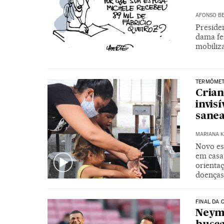
AFONSO BE
Preside
dama fe
mobiliz
TERMÔMET
Crian
invis
sane
MARIANA K
Novo es
em casa 
orientaç
doenças
FINAL DA 
Neym