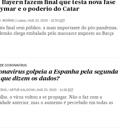
 Bayern fazem final que testa nova fase
ymar e o poderio do Catar
J. MOÑINO
|
Lisboa
|
AUG 23, 2020 - 12:53
EDT
ita final sem público, a mais importante do pós-pandemia,
alemão chega embalado pelo massacre imposto ao Barça
 DE CORONAVÍRUS
onavírus golpeia a Espanha pela segunda
o que dizem os dados?
ERAS
/
ARTUR GALOCHA
|
AUG 23, 2020 - 11:26
EDT
lho, o vírus voltou a se propagar. Não o faz com a
vidade anterior, mas o aumento é percebido em todas as