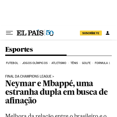
Pular para o conteúdo
SUSCRÍBETE
Esportes
FUTEBOL
JOGOS OLÍMPICOS
ATLETISMO
TÊNIS
GOLFE
FORMULA 1
FINAL DA CHAMPIONS LEAGUE
Neymar e Mbappé, uma
estranha dupla em busca de
afinação
Melhora da relação entre o brasileiro e o