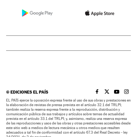
©
EDICIONES EL PAÍS
EL PAÍS BRASIL EN
EL PAÍS BRASI
EL PAÍS B
EL PA
EL PAÍS ejerce la oposición expresa frente al uso de sus obras y prestaciones en
la elaboración de revistas de prensa prevista en el artículo 32.1 del TRLPI;
también realiza la reserva expresa frente a la reproducción, distribución y
comunicación pública de sus trabajos y artículos sobre temas de actualidad
prevista en el artículo 33.1 del TRLPI; y, asimismo, realiza una reserva expresa
de las reproducciones y usos de las obras y otras prestaciones accesibles desde
este sitio web a medios de lectura mecánica u otros medios que resulten
adecuados a tal fin de conformidad con el artículo 67.3 del Real Decreto - ley
24/2021, de 2 de noviembre