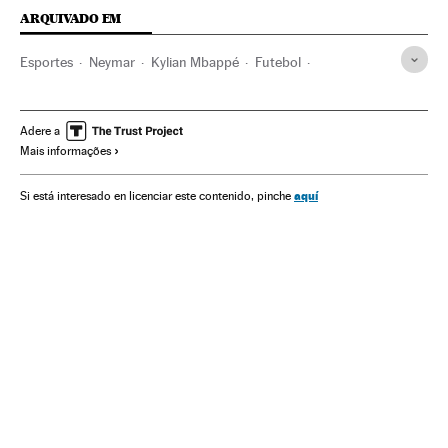
ARQUIVADO EM
Esportes
Neymar
Kylian Mbappé
Futebol
Champions League
Lisboa
Estádio da Luz
Ángel Di María
Final Champions League
Adere a
Mais informações
aquí
Si está interesado en licenciar este contenido, pinche