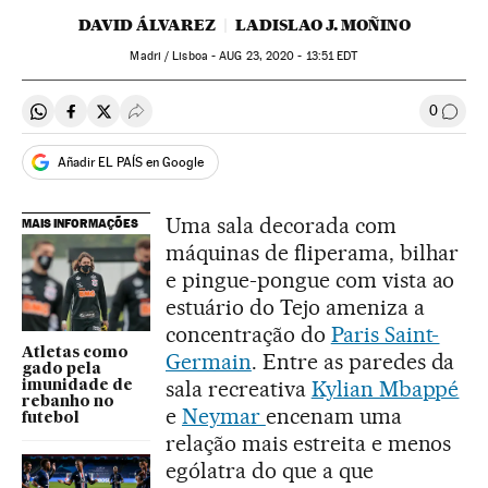
DAVID ÁLVAREZ
LADISLAO J. MOÑINO
Madri / Lisboa -
AUG
23, 2020 - 13:51
EDT
0
Compartir en Whatsapp
Compartir en Facebook
Compartir en Twitter
Desplegar Redes Sociales
Comen
Añadir EL PAÍS en Google
Uma sala decorada com
MAIS INFORMAÇÕES
máquinas de fliperama, bilhar
e pingue-pongue com vista ao
estuário do Tejo ameniza a
concentração do
Paris Saint-
Atletas como
Germain
. Entre as paredes da
gado pela
sala recreativa
Kylian Mbappé
imunidade de
rebanho no
e
Neymar
encenam uma
futebol
relação mais estreita e menos
ególatra do que a que