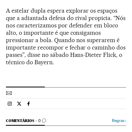
A estelar dupla espera explorar os espaços
que a adiantada defesa do rival propicia. “Nós
nos caracterizamos por defender em bloco
alto, o importante é que consigamos
pressionar a bola. Quando nos superarem é
importante recompor e fechar o caminho dos
passes”, disse no sábado Hans-Dieter Flick, o
técnico do Bayern.
Esportes El País Brasil en Instagram
Esportes El País Brasil en Twitter
Esportes El País Brasil en Facebook
COMENTÁRIOS
Regras
›
COMENTÁRIOS
0