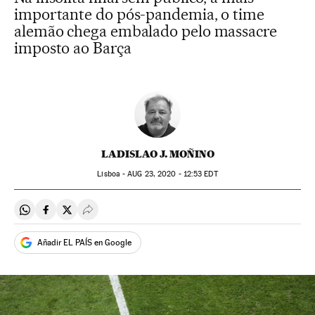
importante do pós-pandemia, o time
alemão chega embalado pelo massacre
imposto ao Barça
LADISLAO J. MOÑINO
Lisboa -
AUG
23, 2020 - 12:53
EDT
Compartir en Whatsapp
Compartir en Facebook
Compartir en Twitter
Desplegar Redes Sociales
Añadir EL PAÍS en Google