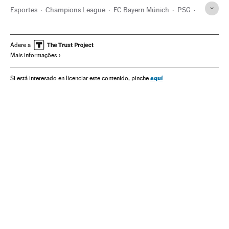
Esportes
Champions League
FC Bayern Múnich
PSG
Futebol
Robert Lewandowski
Kylian Mbappé
Neymar
Nasser Al-Khelaïfi
Thomas Mulier
Final Champions League
Adere a
Mais informações
aquí
Si está interesado en licenciar este contenido, pinche