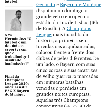
futebol
Germain
e
Bayern de Munique
disputam no domingo o
grande cetro europeu no
estádio da Luz de Lisboa (16h
de Brasília). A
Champions
League
mais inaudita da
Xavi
Hernández: “O
história, a primeira sem
futebol é um
torcidas nas arquibancadas,
dos únicos
esportes em
colocou frente a frente dois
que o
trabalhador é
clubes de peles diferentes. De
insultado. É
um lado, o Bayern com suas
inadmissível”
cinco coroas e suas cicatrizes
de velho guerreiro marcadas
Final da
Champions
em inúmeras batalhas
League 2020:
vencidas e perdidas em
onde assistir
PSG X Bayern
grandes noites europeias.
de Munique
Aquelas três Champions
consecutivas (74, 75, 76) de