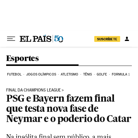
Pular para o conteúdo
SUSCRÍBETE
Esportes
FUTEBOL
JOGOS OLÍMPICOS
ATLETISMO
TÊNIS
GOLFE
FORMULA 1
FINAL DA CHAMPIONS LEAGUE
PSG e Bayern fazem final
que testa nova fase de
Neymar e o poderio do Catar
Na insólita final sem público, a mais