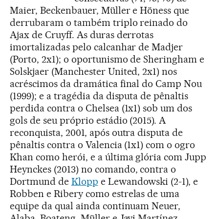
Maier, Beckenbauer, Müller e Höness que
derrubaram o também triplo reinado do
Ajax de Cruyff. As duras derrotas
imortalizadas pelo calcanhar de Madjer
(Porto, 2x1); o oportunismo de Sheringham e
Solskjaer (Manchester United, 2x1) nos
acréscimos da dramática final do Camp Nou
(1999); e a tragédia da disputa de pênaltis
perdida contra o Chelsea (1x1) sob um dos
gols de seu próprio estádio (2015). A
reconquista, 2001, após outra disputa de
pênaltis contra o Valencia (1x1) com o ogro
Khan como herói, e a última glória com Jupp
Heynckes (2013) no comando, contra o
Dortmund de
Klopp
e Lewandowski (2-1), e
Robben e Ribery como estrelas de uma
equipe da qual ainda continuam Neuer,
Alaba, Boateng, Müller e Javi Martínez.