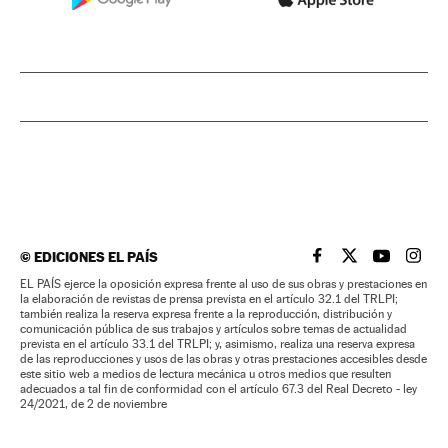
©
EDICIONES EL PAÍS
EL PAÍS BRASIL EN
EL PAÍS BRASI
EL PAÍS B
EL PA
EL PAÍS ejerce la oposición expresa frente al uso de sus obras y prestaciones en
la elaboración de revistas de prensa prevista en el artículo 32.1 del TRLPI;
también realiza la reserva expresa frente a la reproducción, distribución y
comunicación pública de sus trabajos y artículos sobre temas de actualidad
prevista en el artículo 33.1 del TRLPI; y, asimismo, realiza una reserva expresa
de las reproducciones y usos de las obras y otras prestaciones accesibles desde
este sitio web a medios de lectura mecánica u otros medios que resulten
adecuados a tal fin de conformidad con el artículo 67.3 del Real Decreto - ley
24/2021, de 2 de noviembre