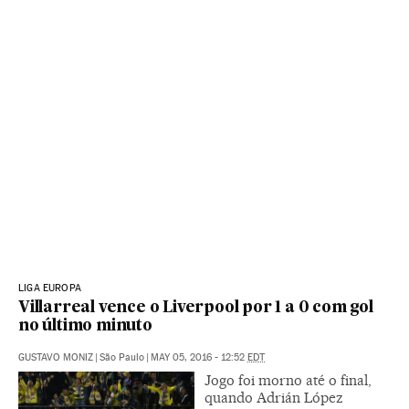
LIGA EUROPA
Villarreal vence o Liverpool por 1 a 0 com gol
no último minuto
GUSTAVO MONIZ
|
São Paulo
|
MAY 05, 2016 - 12:52
EDT
Jogo foi morno até o final,
quando Adrián López