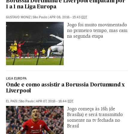
Borussia Dortmund e Liverpool empatam por
1 a 1 na Liga Europa
GUSTAVO MONIZ
|
São Paulo
|
APR 08, 2016 - 15:43
EDT
Jogo foi muito movimentado
no primeiro tempo, mas caiu
na segunda etapa
LIGA EUROPA
Onde e como assistir a Borussia Dortumund x
Liverpool
EL PAÍS
|
São Paulo
|
APR 07, 2016 - 16:44
EDT
Jogo começa às 16h (de
Brasília) e será transmitido
somente na tv fechada no
Brasil