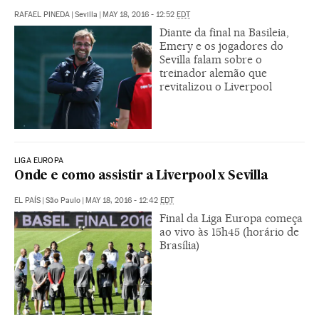
RAFAEL PINEDA
|
Sevilla
|
MAY 18, 2016 - 12:52
EDT
Diante da final na Basileia,
Emery e os jogadores do
Sevilla falam sobre o
treinador alemão que
revitalizou o Liverpool
LIGA EUROPA
Onde e como assistir a Liverpool x Sevilla
EL PAÍS
|
São Paulo
|
MAY 18, 2016 - 12:42
EDT
Final da Liga Europa começa
ao vivo às 15h45 (horário de
Brasília)