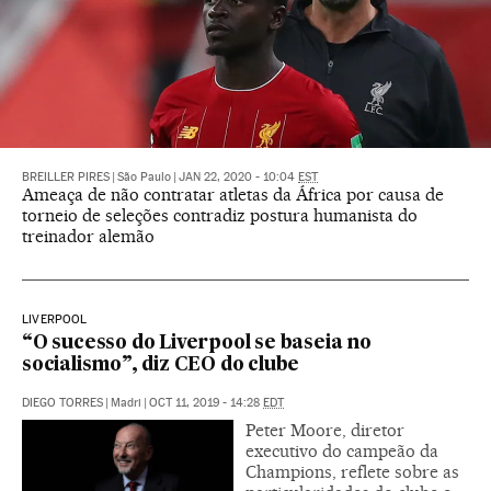
BREILLER PIRES
|
São Paulo
|
JAN 22, 2020 - 10:04
EST
Ameaça de não contratar atletas da África por causa de
torneio de seleções contradiz postura humanista do
treinador alemão
LIVERPOOL
“O sucesso do Liverpool se baseia no
socialismo”, diz CEO do clube
DIEGO TORRES
|
Madri
|
OCT 11, 2019 - 14:28
EDT
Peter Moore, diretor
executivo do campeão da
Champions, reflete sobre as