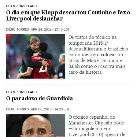
CHAMPIONS LEAGUE
O dia em que Klopp descartou Coutinho e fez o
Liverpool deslanchar
DIEGO TORRES
|
APR 24, 2018 - 13:43
EDT
Os testes do técnico na
temporada 2016-17
desqualificaram o brasileiro
como meia e o colocaram
atrás de Mané, Firmino e
Salah como o reserva mais
caro da história
CHAMPIONS LEAGUE
O paradoxo de Guardiola
DIEGO TORRES
|
APR 06, 2018 - 14:29
EDT
O técnico espanhol do
Manchester City não pôde
evitar a goleada em
Liverpool (3 a 0) apesar de