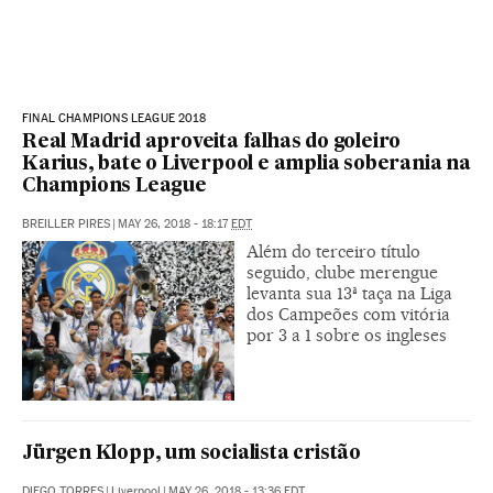
FINAL CHAMPIONS LEAGUE 2018
Real Madrid aproveita falhas do goleiro
Karius, bate o Liverpool e amplia soberania na
Champions League
BREILLER PIRES
|
MAY 26, 2018 - 18:17
EDT
Além do terceiro título
seguido, clube merengue
levanta sua 13ª taça na Liga
dos Campeões com vitória
por 3 a 1 sobre os ingleses
Jürgen Klopp, um socialista cristão
DIEGO TORRES
|
Liverpool
|
MAY 26, 2018 - 13:36
EDT