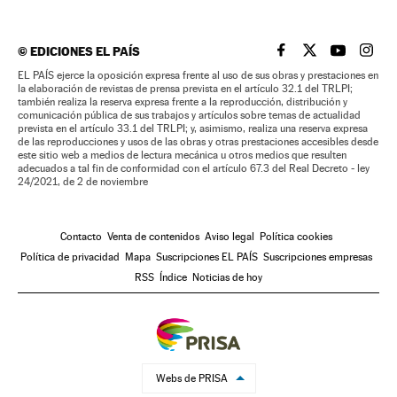
©
EDICIONES EL PAÍS
EL PAÍS BRASIL EN
EL PAÍS BRASI
EL PAÍS B
EL PA
EL PAÍS ejerce la oposición expresa frente al uso de sus obras y prestaciones en
la elaboración de revistas de prensa prevista en el artículo 32.1 del TRLPI;
también realiza la reserva expresa frente a la reproducción, distribución y
comunicación pública de sus trabajos y artículos sobre temas de actualidad
prevista en el artículo 33.1 del TRLPI; y, asimismo, realiza una reserva expresa
de las reproducciones y usos de las obras y otras prestaciones accesibles desde
este sitio web a medios de lectura mecánica u otros medios que resulten
adecuados a tal fin de conformidad con el artículo 67.3 del Real Decreto - ley
24/2021, de 2 de noviembre
Contacto
Venta de contenidos
Aviso legal
Política cookies
Política de privacidad
Mapa
Suscripciones EL PAÍS
Suscripciones empresas
RSS
Índice
Noticias de hoy
Webs de PRISA