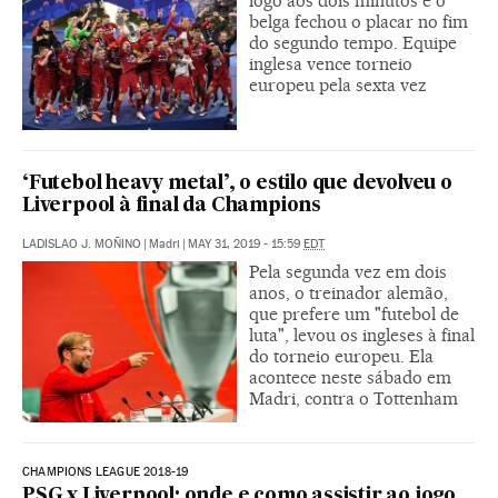
logo aos dois minutos e o
belga fechou o placar no fim
do segundo tempo. Equipe
inglesa vence torneio
europeu pela sexta vez
‘Futebol heavy metal’, o estilo que devolveu o
Liverpool à final da Champions
LADISLAO J. MOÑINO
|
Madri
|
MAY 31, 2019 - 15:59
EDT
Pela segunda vez em dois
anos, o treinador alemão,
que prefere um "futebol de
luta", levou os ingleses à final
do torneio europeu. Ela
acontece neste sábado em
Madri, contra o Tottenham
CHAMPIONS LEAGUE 2018-19
PSG x Liverpool: onde e como assistir ao jogo