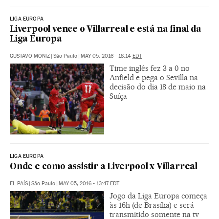
LIGA EUROPA
Liverpool vence o Villarreal e está na final da
Liga Europa
GUSTAVO MONIZ
|
São Paulo
|
MAY 05, 2016 - 18:14
EDT
Time inglês fez 3 a 0 no
Anfield e pega o Sevilla na
decisão do dia 18 de maio na
Suíça
LIGA EUROPA
Onde e como assistir a Liverpool x Villarreal
EL PAÍS
|
São Paulo
|
MAY 05, 2016 - 13:47
EDT
Jogo da Liga Europa começa
às 16h (de Brasília) e será
transmitido somente na tv