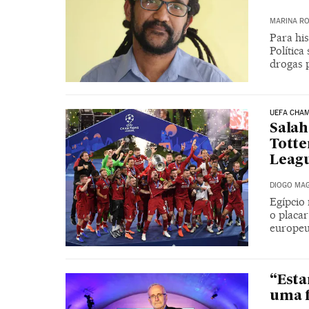
MARINA RO
Para hi
Política
drogas 
UEFA CHA
Salah
Tott
Leag
DIOGO MAG
Egípcio 
o placa
europeu
“Esta
uma f