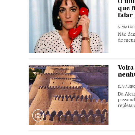
O últ
que f
falar
SILVIA LÓP
Não dei
de men
Volta
nenhu
EL VIAJER
Da Alca
passand
repleta 