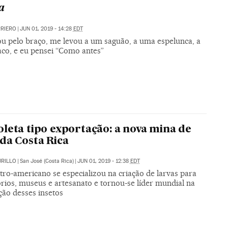
a
RRIERO
|
JUN 01, 2019 - 14:28
EDT
u pelo braço, me levou a um saguão, a uma espelunca, a
co, e eu pensei “Como antes”
leta tipo exportação: a nova mina de
da Costa Rica
URILLO
|
San José (Costa Rica)
|
JUN 01, 2019 - 12:38
EDT
tro-americano se especializou na criação de larvas para
rios, museus e artesanato e tornou-se líder mundial na
ção desses insetos