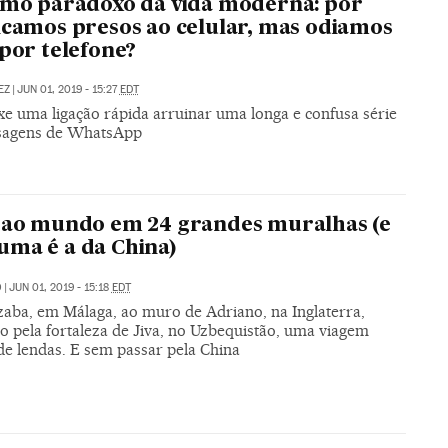
imo paradoxo da vida moderna: por
icamos presos ao celular, mas odiamos
 por telefone?
EZ
|
JUN 01, 2019 - 15:27
EDT
xe uma ligação rápida arruinar uma longa e confusa série
sagens de WhatsApp
 ao mundo em 24 grandes muralhas (e
ma é a da China)
O
|
JUN 01, 2019 - 15:18
EDT
zaba, em Málaga, ao muro de Adriano, na Inglaterra,
o pela fortaleza de Jiva, no Uzbequistão, uma viagem
de lendas. E sem passar pela China