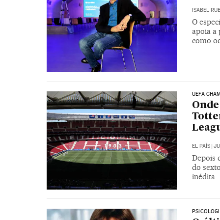
ISABEL RU
O especi
apoia a 
como oc
UEFA CHA
Onde 
Totte
Leag
EL PAÍS
|
JU
Depois d
do sexto
inédita
PSICOLOG