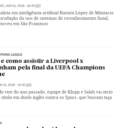
BIO
|
JUN 01, 2019 - 16:33
EDT
alista em inteligência artificial Ramón López de Mántaras
proibição do uso de sistemas de reconhecimento facial,
orreu em São Francisco
MPIONS LEAGUE
e como assistir a Liverpool x
nham pela final da UEFA Champions
ue
N 01, 2019 - 15:30
EDT
o vice do ano passado, equipe de Klopp e Salah vai atrás
 título em duelo inglês contra os Spurs, que buscam taça
IA