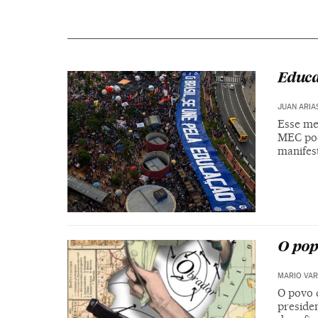
Educa
JUAN ARIA
Esse me
MEC pod
manifest
O pop
MARIO VAR
O povo 
preside