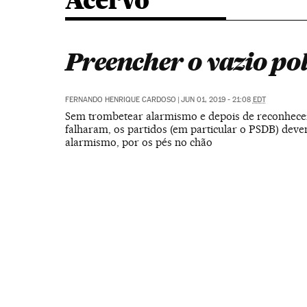
Acervo
Preencher o vazio pol
FERNANDO HENRIQUE CARDOSO
|
JUN 01, 2019 - 21:08
EDT
Sem trombetear alarmismo e depois de reconhec
falharam, os partidos (em particular o PSDB) dev
alarmismo, por os pés no chão