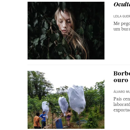
Ocult
LEILA GUE
Me pego
um bura
Borbo
ouro 
ÁLVARO M
País cen
laborató
exporta