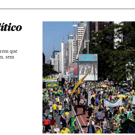
ítico
erem que
em, sem