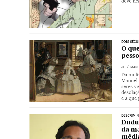
deve fic
DOIS SÉC
O que
pesso
JOSÉ MANU
Da multi
Manuel 
seres v
desolaçã
e a que 
DESCRIMI
Dudu 
da ma
médi