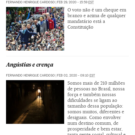
FERNANDO HENRIQUE CARDOSO
|
FEB 29, 2020 - 15:59
EST
O voto não é um cheque em
branco e acima de qualquer
mandatário está a
Constituição
Angústias e crença
FERNANDO HENRIQUE CARDOSO
|
FEB 02, 2020 - 09:10
EST
Somos mais de 210 milhões
de pessoas no Brasil, nossa
força e também nossas
dificuldades se ligam ao
tamanho dessa população:
somos muitos, diferentes e
desiguais. Como envolver
num destino comum, de
prosperidade e bem estar,
tanta gente social, cultural e