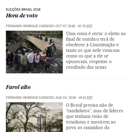
ELEIÇÕES BRASIL 2018
Hora de voto
FERNANDO HENRIQUE CARDOSO
|
OCT 07, 2018 - 10:33
EDT
Uma coisa é certa: o eleito ao
final de outubro terá de
obedecer à Constituição e
tanto os que nele votaram
como os que a ele se
opuseram, respeitar o
resultado das urnas
Farol alto
FERNANDO HENRIQUE CARDOSO
|
AUG 04, 2018 - 19:12
EDT
O Brasil precisa não de
“candidatos”, mas de líderes
que tenham visão de
estadistas e mostrem ao
povo os caminhos da