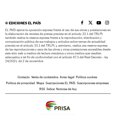
©
EDICIONES EL PAÍS
EL PAÍS BRASIL EN
EL PAÍS BRASI
EL PAÍS B
EL PA
EL PAÍS ejerce la oposición expresa frente al uso de sus obras y prestaciones en
la elaboración de revistas de prensa prevista en el artículo 32.1 del TRLPI;
también realiza la reserva expresa frente a la reproducción, distribución y
comunicación pública de sus trabajos y artículos sobre temas de actualidad
prevista en el artículo 33.1 del TRLPI; y, asimismo, realiza una reserva expresa
de las reproducciones y usos de las obras y otras prestaciones accesibles desde
este sitio web a medios de lectura mecánica u otros medios que resulten
adecuados a tal fin de conformidad con el artículo 67.3 del Real Decreto - ley
24/2021, de 2 de noviembre
Contacto
Venta de contenidos
Aviso legal
Política cookies
Política de privacidad
Mapa
Suscripciones EL PAÍS
Suscripciones empresas
RSS
Índice
Noticias de hoy