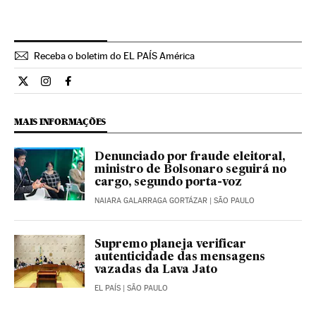
Receba o boletim do EL PAÍS América
Opiniao El País Brasil en Twitter
Opiniao El País Brasil en Instagram
Opiniao El País Brasil en Facebook
MAIS INFORMAÇÕES
Denunciado por fraude eleitoral,
ministro de Bolsonaro seguirá no
cargo, segundo porta-voz
NAIARA GALARRAGA GORTÁZAR
| SÃO PAULO
Supremo planeja verificar
autenticidade das mensagens
vazadas da Lava Jato
EL PAÍS
| SÃO PAULO