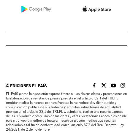
©
EDICIONES EL PAÍS
EL PAÍS BRASIL EN
EL PAÍS BRASI
EL PAÍS B
EL PA
EL PAÍS ejerce la oposición expresa frente al uso de sus obras y prestaciones en
la elaboración de revistas de prensa prevista en el artículo 32.1 del TRLPI;
también realiza la reserva expresa frente a la reproducción, distribución y
comunicación pública de sus trabajos y artículos sobre temas de actualidad
prevista en el artículo 33.1 del TRLPI; y, asimismo, realiza una reserva expresa
de las reproducciones y usos de las obras y otras prestaciones accesibles desde
este sitio web a medios de lectura mecánica u otros medios que resulten
adecuados a tal fin de conformidad con el artículo 67.3 del Real Decreto - ley
24/2021, de 2 de noviembre