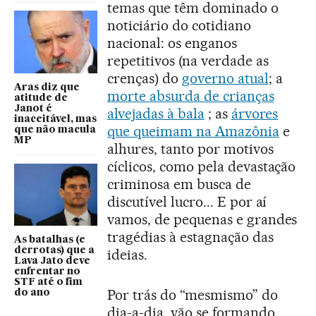
temas que têm dominado o
noticiário do cotidiano
nacional: os enganos
repetitivos (na verdade as
crenças) do
governo atual
; a
Aras diz que
morte absurda de crianças
atitude de
Janot é
alvejadas à bala
; as
árvores
inaceitável, mas
que queimam na Amazônia
e
que não macula
MP
alhures, tanto por motivos
cíclicos, como pela devastação
criminosa em busca de
discutível lucro... E por aí
vamos, de pequenas e grandes
tragédias à estagnação das
As batalhas (e
derrotas) que a
ideias.
Lava Jato deve
enfrentar no
STF até o fim
Por trás do “mesmismo” do
do ano
dia-a-dia, vão se formando