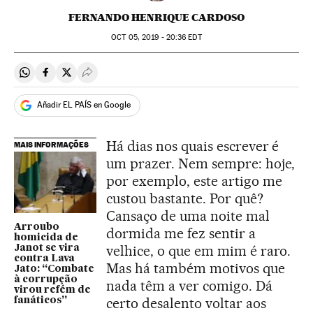
FERNANDO HENRIQUE CARDOSO
OCT
05, 2019 - 20:36
EDT
Compartir en Whatsapp
Compartir en Facebook
Compartir en Twitter
Desplegar Redes Sociales
Añadir EL PAÍS en Google
Há dias nos quais escrever é
MAIS INFORMAÇÕES
um prazer. Nem sempre: hoje,
por exemplo, este artigo me
custou bastante. Por quê?
Cansaço de uma noite mal
Arroubo
dormida me fez sentir a
homicida de
velhice, o que em mim é raro.
Janot se vira
contra Lava
Mas há também motivos que
Jato: “Combate
à corrupção
nada têm a ver comigo. Dá
virou refém de
certo desalento voltar aos
fanáticos”