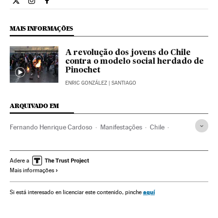
Opiniao El País Brasil en Twitter
Opiniao El País Brasil en Instagram
Opiniao El País Brasil en Facebook
MAIS INFORMAÇÕES
A revolução dos jovens do Chile
contra o modelo social herdado de
Pinochet
ENRIC GONZÁLEZ
| SANTIAGO
ARQUIVADO EM
Fernando Henrique Cardoso
Manifestações
Chile
Protestos sociais
Brasil
Mal-estar social
América do Sul
América Latina
América
Adere a
Mais informações
Problemas sociais
Política
Sociedade
aquí
Si está interesado en licenciar este contenido, pinche