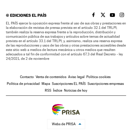
©
EDICIONES EL PAÍS
EL PAÍS BRASIL EN
EL PAÍS BRASI
EL PAÍS B
EL PA
EL PAÍS ejerce la oposición expresa frente al uso de sus obras y prestaciones en
la elaboración de revistas de prensa prevista en el artículo 32.1 del TRLPI;
también realiza la reserva expresa frente a la reproducción, distribución y
comunicación pública de sus trabajos y artículos sobre temas de actualidad
prevista en el artículo 33.1 del TRLPI; y, asimismo, realiza una reserva expresa
de las reproducciones y usos de las obras y otras prestaciones accesibles desde
este sitio web a medios de lectura mecánica u otros medios que resulten
adecuados a tal fin de conformidad con el artículo 67.3 del Real Decreto - ley
24/2021, de 2 de noviembre
Contacto
Venta de contenidos
Aviso legal
Política cookies
Política de privacidad
Mapa
Suscripciones EL PAÍS
Suscripciones empresas
RSS
Índice
Noticias de hoy
Webs de PRISA