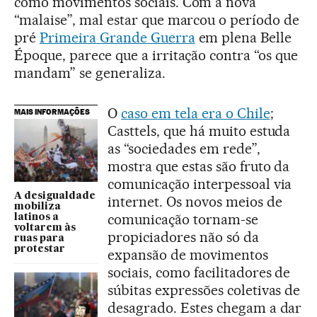
como movimentos sociais. Com a nova
“malaise”, mal estar que marcou o período de
pré
Primeira Grande Guerra
em plena Belle
Époque, parece que a irritação contra “os que
mandam” se generaliza.
O
caso em tela era o Chile
;
MAIS INFORMAÇÕES
Casttels, que há muito estuda
as “sociedades em rede”,
mostra que estas são fruto da
comunicação interpessoal via
A desigualdade
internet. Os novos meios de
mobiliza
comunicação tornam-se
latinos a
voltarem às
propiciadores não só da
ruas para
protestar
expansão de movimentos
sociais, como facilitadores de
súbitas expressões coletivas de
desagrado. Estes chegam a dar