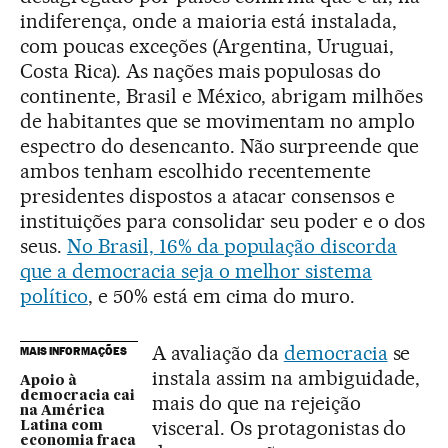
indiferença, onde a maioria está instalada,
com poucas exceções (Argentina, Uruguai,
Costa Rica). As nações mais populosas do
continente, Brasil e México, abrigam milhões
de habitantes que se movimentam no amplo
espectro do desencanto. Não surpreende que
ambos tenham escolhido recentemente
presidentes dispostos a atacar consensos e
instituições para consolidar seu poder e o dos
seus.
No Brasil, 16% da população discorda
que a democracia seja o melhor sistema
político
, e 50% está em cima do muro.
A avaliação da
democracia
se
MAIS INFORMAÇÕES
instala assim na ambiguidade,
Apoio à
democracia cai
mais do que na rejeição
na América
visceral. Os protagonistas do
Latina com
economia fraca