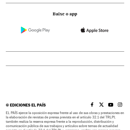
Baixe o app
©
EDICIONES EL PAÍS
EL PAÍS BRASIL EN
EL PAÍS BRASI
EL PAÍS B
EL PA
EL PAÍS ejerce la oposición expresa frente al uso de sus obras y prestaciones en
la elaboración de revistas de prensa prevista en el artículo 32.1 del TRLPI;
también realiza la reserva expresa frente a la reproducción, distribución y
comunicación pública de sus trabajos y artículos sobre temas de actualidad