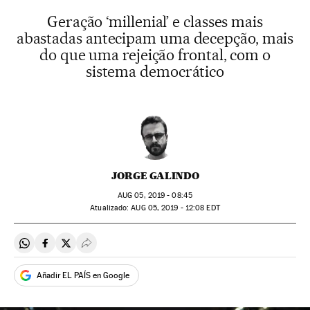
Geração ‘millenial’ e classes mais
abastadas antecipam uma decepção, mais
do que uma rejeição frontal, com o
sistema democrático
JORGE GALINDO
AUG
05, 2019 - 08:45
atualizado:
AUG
05, 2019 - 12:08
EDT
Compartir en Whatsapp
Compartir en Facebook
Compartir en Twitter
Desplegar Redes Sociales
Añadir EL PAÍS en Google