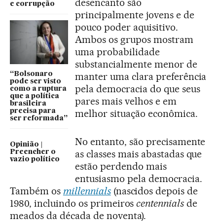
desencanto são
e corrupção
principalmente jovens e de
pouco poder aquisitivo.
Ambos os grupos mostram
uma probabilidade
substancialmente menor de
“Bolsonaro
manter uma clara preferência
pode ser visto
pela democracia do que seus
como a ruptura
que a política
pares mais velhos e em
brasileira
precisa para
melhor situação econômica.
ser reformada”
No entanto, são precisamente
Opinião |
as classes mais abastadas que
Preencher o
vazio político
estão perdendo mais
entusiasmo pela democracia.
Também os
millennials
(nascidos depois de
1980, incluindo os primeiros
centennials
de
meados da década de noventa).