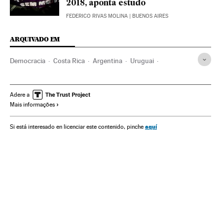
2018, aponta estudo
FEDERICO RIVAS MOLINA
| BUENOS AIRES
ARQUIVADO EM
Democracia
Costa Rica
Argentina
Uruguai
Paraguai
Bolívia
Equador
Peru
Venezuela
Guatemala
Nicarágua
El Salvador
Adere a
Mais informações
República Dominicana
Chile
América Central
Caribe
México
Colômbia
Brasil
América Latina
aquí
Si está interesado en licenciar este contenido, pinche
América do Sul
América
Política