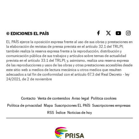
©
EDICIONES EL PAÍS
EL PAÍS BRASIL EN
EL PAÍS BRASI
EL PAÍS B
EL PA
EL PAÍS ejerce la oposición expresa frente al uso de sus obras y prestaciones en
la elaboración de revistas de prensa prevista en el artículo 32.1 del TRLPI;
también realiza la reserva expresa frente a la reproducción, distribución y
comunicación pública de sus trabajos y artículos sobre temas de actualidad
prevista en el artículo 33.1 del TRLPI; y, asimismo, realiza una reserva expresa
de las reproducciones y usos de las obras y otras prestaciones accesibles desde
este sitio web a medios de lectura mecánica u otros medios que resulten
adecuados a tal fin de conformidad con el artículo 67.3 del Real Decreto - ley
24/2021, de 2 de noviembre
Contacto
Venta de contenidos
Aviso legal
Política cookies
Política de privacidad
Mapa
Suscripciones EL PAÍS
Suscripciones empresas
RSS
Índice
Noticias de hoy