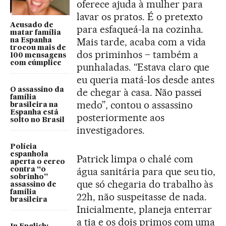
oferece ajuda à mulher para
lavar os pratos. É o pretexto
Acusado de
para esfaqueá-la na cozinha.
matar família
Mais tarde, acaba com a vida
na Espanha
trocou mais de
dos priminhos – também a
100 mensagens
com cúmplice
punhaladas. “Estava claro que
eu queria matá-los desde antes
O assassino da
de chegar à casa. Não passei
família
medo”, contou o assassino
brasileira na
Espanha está
posteriormente aos
solto no Brasil
investigadores.
Polícia
espanhola
Patrick limpa o chalé com
aperta o cerco
água sanitária para que seu tio,
contra “o
sobrinho”
que só chegaria do trabalho às
assassino de
família
22h, não suspeitasse de nada.
brasileira
Inicialmente, planeja enterrar
a tia e os dois primos com uma