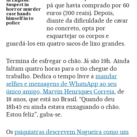
In English:
pá que havia comprado por 60
Suspect in
horror murder
euros (200 reais). Depois,
case hands
himself in to
diante da dificuldade de cavar
police
no concreto, opta por
esquartejar os corpos e
guardá-los em quatro sacos de lixo grandes.
Termina de esfregar o chão. Já são 19h. Ainda
faltam quatro horas para o tio chegue do
trabalho. Dedica o tempo livre a
mandar
selfies e mensagens de WhatsApp ao seu
único amigo, Marvin Henriques Correia
, de
18 anos, que está no Brasil. “Quando deu
18h45 eu ainda estava enxaguando o chão.
Estou feliz”, gaba-se.
Os
psiquiatras descrevem Nogueira como um