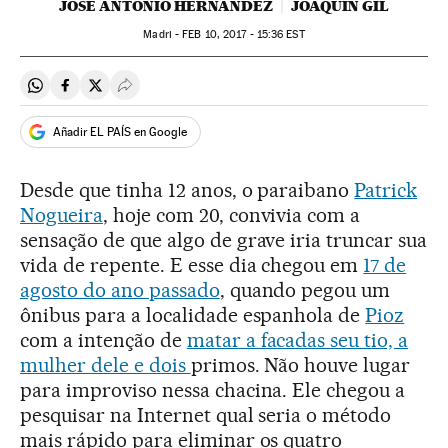
JOSÉ ANTONIO HERNÁNDEZ
JOAQUÍN GIL
Madri -
FEB
10, 2017 - 15:36
EST
Compartir en Whatsapp
Compartir en Facebook
Compartir en Twitter
Desplegar Redes Sociales
Añadir EL PAÍS en Google
Desde que tinha 12 anos, o paraibano
Patrick
Nogueira
, hoje com 20, convivia com a
sensação de que algo de grave iria truncar sua
vida de repente. E esse dia chegou em
17 de
agosto do ano passado
, quando pegou um
ônibus para a localidade espanhola de
Pioz
com a intenção de
matar a facadas seu tio, a
mulher dele e dois
primos. Não houve lugar
para improviso nessa chacina. Ele chegou a
pesquisar na Internet qual seria o método
mais rápido para eliminar os quatro