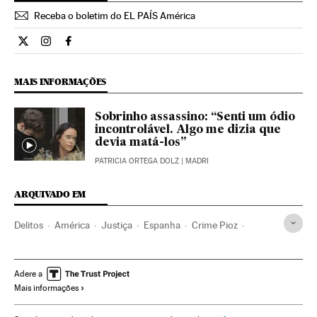
Receba o boletim do EL PAÍS América
Internacional El País Brasil en Twitter
Internacional El País Brasil en Instagram
Internacional El País Brasil en Facebook
MAIS INFORMAÇÕES
Sobrinho assassino: “Senti um ódio
incontrolável. Algo me dizia que
devia matá-los”
PATRICIA ORTEGA DOLZ
| MADRI
ARQUIVADO EM
Delitos
América
Justiça
Espanha
Crime Pioz
Guadalajara
Assassinatos múltiplos
Castela-La Mancha
Assassinatos
Brasil
Acontecimentos
América do Sul
Adere a
Mais informações
América Latina
Patrick Nogueira