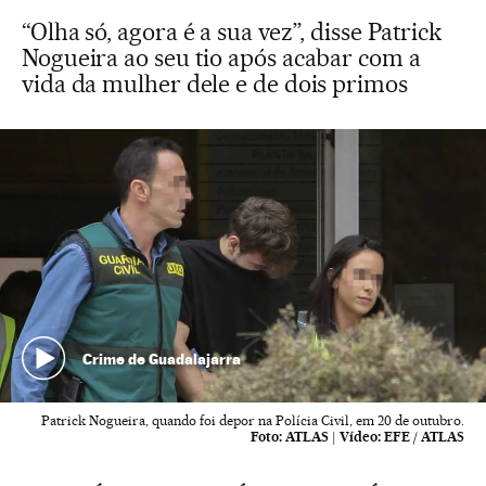
“Olha só, agora é a sua vez”, disse Patrick
Nogueira ao seu tio após acabar com a
vida da mulher dele e de dois primos
Crime de Guadalajarra
Patrick Nogueira, quando foi depor na Polícia Civil, em 20 de outubro.
Foto:
ATLAS
|
Vídeo:
EFE / ATLAS