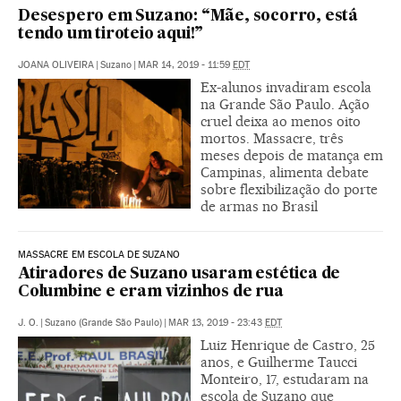
Desespero em Suzano: “Mãe, socorro, está
tendo um tiroteio aqui!”
JOANA OLIVEIRA
|
Suzano
|
MAR 14, 2019 - 11:59
EDT
Ex-alunos invadiram escola
na Grande São Paulo. Ação
cruel deixa ao menos oito
mortos. Massacre, três
meses depois de matança em
Campinas, alimenta debate
sobre flexibilização do porte
de armas no Brasil
MASSACRE EM ESCOLA DE SUZANO
Atiradores de Suzano usaram estética de
Columbine e eram vizinhos de rua
J. O.
|
Suzano (Grande São Paulo)
|
MAR 13, 2019 - 23:43
EDT
Luiz Henrique de Castro, 25
anos, e Guilherme Taucci
Monteiro, 17, estudaram na
escola de Suzano que