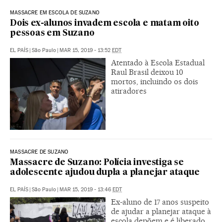
MASSACRE EM ESCOLA DE SUZANO
Dois ex-alunos invadem escola e matam oito
pessoas em Suzano
EL PAÍS
|
São Paulo
|
MAR 15, 2019 - 13:52
EDT
Atentado à Escola Estadual
Raul Brasil deixou 10
mortos, incluindo os dois
atiradores
MASSACRE DE SUZANO
Massacre de Suzano: Polícia investiga se
adolescente ajudou dupla a planejar ataque
EL PAÍS
|
São Paulo
|
MAR 15, 2019 - 13:46
EDT
Ex-aluno de 17 anos suspeito
de ajudar a planejar ataque à
escola depõem e é liberado