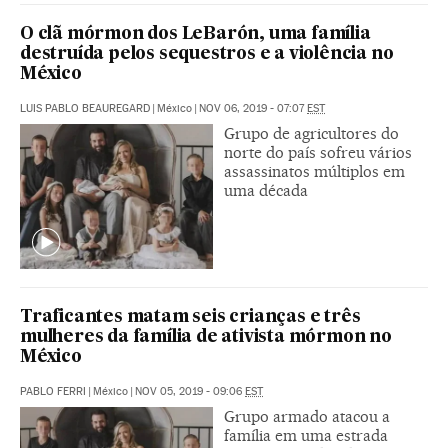
O clã mórmon dos LeBarón, uma família
destruída pelos sequestros e a violência no
México
LUIS PABLO BEAUREGARD
|
México
|
NOV 06, 2019 - 07:07
EST
Grupo de agricultores do
norte do país sofreu vários
assassinatos múltiplos em
uma década
Traficantes matam seis crianças e três
mulheres da família de ativista mórmon no
México
PABLO FERRI
|
México
|
NOV 05, 2019 - 09:06
EST
Grupo armado atacou a
família em uma estrada