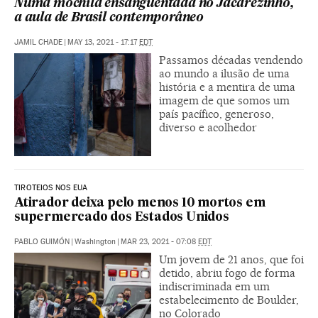
Numa mochila ensanguentada no Jacarezinho,
a aula de Brasil contemporâneo
JAMIL CHADE
|
MAY 13, 2021 - 17:17
EDT
Passamos décadas vendendo
ao mundo a ilusão de uma
história e a mentira de uma
imagem de que somos um
país pacífico, generoso,
diverso e acolhedor
TIROTEIOS NOS EUA
Atirador deixa pelo menos 10 mortos em
supermercado dos Estados Unidos
PABLO GUIMÓN
|
Washington
|
MAR 23, 2021 - 07:08
EDT
Um jovem de 21 anos, que foi
detido, abriu fogo de forma
indiscriminada em um
estabelecimento de Boulder,
no Colorado