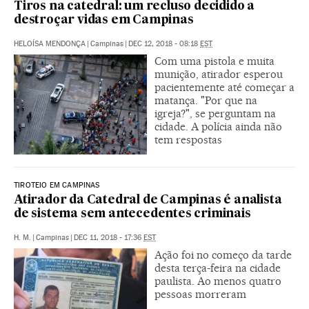
Tiros na catedral: um recluso decidido a
destroçar vidas em Campinas
HELOÍSA MENDONÇA
|
Campinas
|
DEC 12, 2018 - 08:18
EST
Com uma pistola e muita
munição, atirador esperou
pacientemente até começar a
matança. "Por que na
igreja?", se perguntam na
cidade. A polícia ainda não
tem respostas
TIROTEIO EM CAMPINAS
Atirador da Catedral de Campinas é analista
de sistema sem antecedentes criminais
H. M.
|
Campinas
|
DEC 11, 2018 - 17:36
EST
Ação foi no começo da tarde
desta terça-feira na cidade
paulista. Ao menos quatro
pessoas morreram