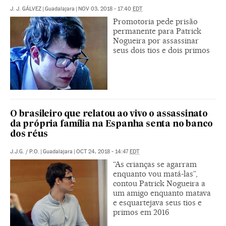
J. J. GÁLVEZ
|
Guadalajara
|
NOV 03, 2018 - 17:40
EDT
Promotoria pede prisão
permanente para Patrick
Nogueira por assassinar
seus dois tios e dois primos
O brasileiro que relatou ao vivo o assassinato
da própria família na Espanha senta no banco
dos réus
J.J.G.
/
P.O.
|
Guadalajara
|
OCT 24, 2018 - 14:47
EDT
“As crianças se agarram
enquanto vou matá-las”,
contou Patrick Nogueira a
um amigo enquanto matava
e esquartejava seus tios e
primos em 2016