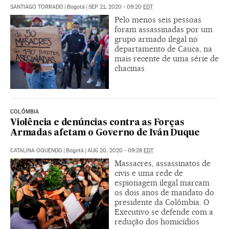
SANTIAGO TORRADO
|
Bogotá
|
SEP 21, 2020 - 09:20
EDT
Pelo menos seis pessoas
foram assassinadas por um
grupo armado ilegal no
departamento de Cauca, na
mais recente de uma série de
chacinas
COLÔMBIA
Violência e denúncias contra as Forças
Armadas afetam o Governo de Iván Duque
CATALINA OQUENDO
|
Bogotá
|
AUG 20, 2020 - 09:28
EDT
Massacres, assassinatos de
civis e uma rede de
espionagem ilegal marcam
os dois anos de mandato do
presidente da Colômbia. O
Executivo se defende com a
redução dos homicídios