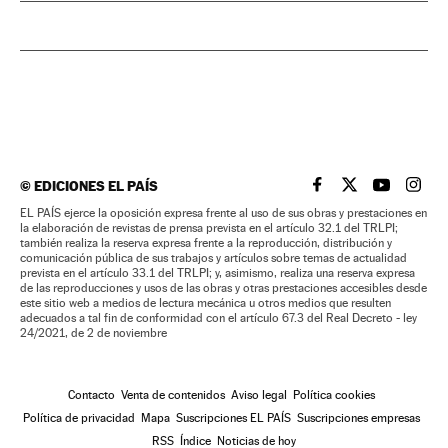
©
EDICIONES EL PAÍS
EL PAÍS BRASIL EN
EL PAÍS BRASI
EL PAÍS B
EL PA
EL PAÍS ejerce la oposición expresa frente al uso de sus obras y prestaciones en
la elaboración de revistas de prensa prevista en el artículo 32.1 del TRLPI;
también realiza la reserva expresa frente a la reproducción, distribución y
comunicación pública de sus trabajos y artículos sobre temas de actualidad
prevista en el artículo 33.1 del TRLPI; y, asimismo, realiza una reserva expresa
de las reproducciones y usos de las obras y otras prestaciones accesibles desde
este sitio web a medios de lectura mecánica u otros medios que resulten
adecuados a tal fin de conformidad con el artículo 67.3 del Real Decreto - ley
24/2021, de 2 de noviembre
Contacto
Venta de contenidos
Aviso legal
Política cookies
Política de privacidad
Mapa
Suscripciones EL PAÍS
Suscripciones empresas
RSS
Índice
Noticias de hoy