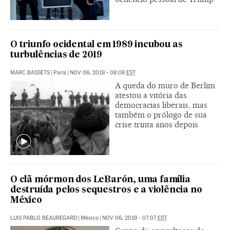
O triunfo ocidental em 1989 incubou as
turbulências de 2019
MARC BASSETS
|
Paris
|
NOV 06, 2019 - 08:08
EST
A queda do muro de Berlim
atestou a vitória das
democracias liberais, mas
também o prólogo de sua
crise trinta anos depois
O clã mórmon dos LeBarón, uma família
destruída pelos sequestros e a violência no
México
LUIS PABLO BEAUREGARD
|
México
|
NOV 06, 2019 - 07:07
EST