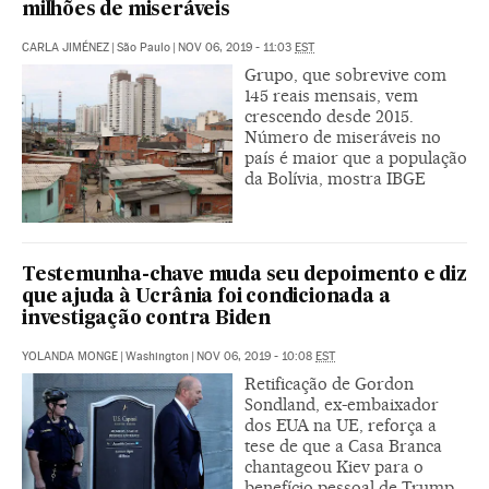
milhões de miseráveis
CARLA JIMÉNEZ
|
São Paulo
|
NOV 06, 2019 - 11:03
EST
Grupo, que sobrevive com
145 reais mensais, vem
crescendo desde 2015.
Número de miseráveis no
país é maior que a população
da Bolívia, mostra IBGE
Testemunha-chave muda seu depoimento e diz
que ajuda à Ucrânia foi condicionada a
investigação contra Biden
YOLANDA MONGE
|
Washington
|
NOV 06, 2019 - 10:08
EST
Retificação de Gordon
Sondland, ex-embaixador
dos EUA na UE, reforça a
tese de que a Casa Branca
chantageou Kiev para o
benefício pessoal de Trump