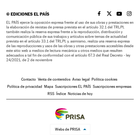
©
EDICIONES EL PAÍS
EL PAÍS BRASIL EN
EL PAÍS BRASI
EL PAÍS B
EL PA
EL PAÍS ejerce la oposición expresa frente al uso de sus obras y prestaciones en
la elaboración de revistas de prensa prevista en el artículo 32.1 del TRLPI;
también realiza la reserva expresa frente a la reproducción, distribución y
comunicación pública de sus trabajos y artículos sobre temas de actualidad
prevista en el artículo 33.1 del TRLPI; y, asimismo, realiza una reserva expresa
de las reproducciones y usos de las obras y otras prestaciones accesibles desde
este sitio web a medios de lectura mecánica u otros medios que resulten
adecuados a tal fin de conformidad con el artículo 67.3 del Real Decreto - ley
24/2021, de 2 de noviembre
Contacto
Venta de contenidos
Aviso legal
Política cookies
Política de privacidad
Mapa
Suscripciones EL PAÍS
Suscripciones empresas
RSS
Índice
Noticias de hoy
Webs de PRISA