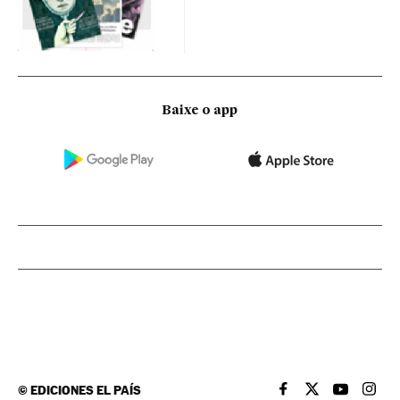
Baixe o app
©
EDICIONES EL PAÍS
EL PAÍS BRASIL EN
EL PAÍS BRASI
EL PAÍS B
EL PA