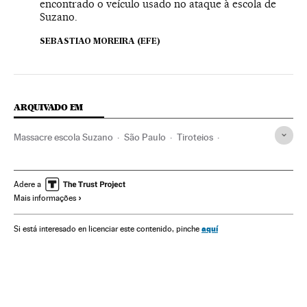
encontrado o veículo usado no ataque à escola de
Suzano.
SEBASTIAO MOREIRA (EFE)
ARQUIVADO EM
Massacre escola Suzano
São Paulo
Tiroteios
Estado São Paulo
Escolas públicas
Incidentes
Colégios
Assassinatos múltiplos
Brasil
Violência
Adere a
Mais informações
Centros educativos
Assassinatos
América do Sul
América Latina
América
Acontecimentos
Delitos
aquí
Si está interesado en licenciar este contenido, pinche
Problemas sociais
Educação
Sociedade
Justiça