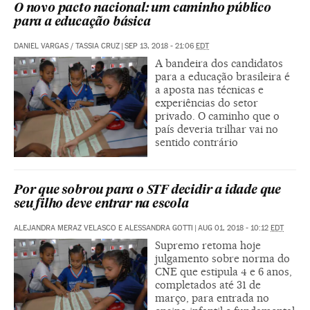
O novo pacto nacional: um caminho público
para a educação básica
DANIEL VARGAS / TASSIA CRUZ
|
SEP 13, 2018 - 21:06
EDT
A bandeira dos candidatos
para a educação brasileira é
a aposta nas técnicas e
experiências do setor
privado. O caminho que o
país deveria trilhar vai no
sentido contrário
Por que sobrou para o STF decidir a idade que
seu filho deve entrar na escola
ALEJANDRA MERAZ VELASCO E ALESSANDRA GOTTI
|
AUG 01, 2018 - 10:12
EDT
Supremo retoma hoje
julgamento sobre norma do
CNE que estipula 4 e 6 anos,
completados até 31 de
março, para entrada no