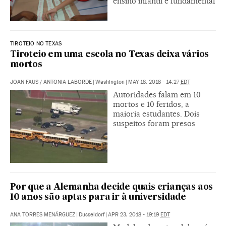
ensino infantil e fundamental
TIROTEIO NO TEXAS
Tiroteio em uma escola no Texas deixa vários
mortos
JOAN FAUS
/
ANTONIA LABORDE
|
Washington
|
MAY 18, 2018 - 14:27
EDT
Autoridades falam em 10
mortos e 10 feridos, a
maioria estudantes. Dois
suspeitos foram presos
Por que a Alemanha decide quais crianças aos
10 anos são aptas para ir à universidade
ANA TORRES MENÁRGUEZ
|
Dusseldorf
|
APR 23, 2018 - 19:19
EDT