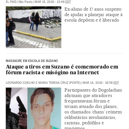
EL PAÍS
|
São Paulo
|
MAR 15, 2019 - 13:46
EDT
Ex-aluno de 17 anos suspeito
de ajudar a planejar ataque à
escola depõem e é liberado
MASSACRE EM ESCOLA DE SUZANO
Ataque a tiros em Suzano é comemorado em
fórum racista e misógino na Internet
LEONARDO COELHO E MARIA TERESA CRUZ (PONTE)
|
MAR 14, 2019 - 16:58
EDT
Participantes do Dogolachan
afirmam que atiradores
frequentavam fórum e
teriam avisado dos planos;
os chamados ‘chans’ reúnem
celibatários involuntários,
racistas, pedófilos e
misóginos