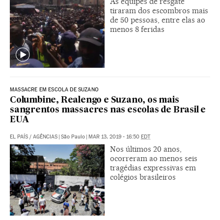
As equipes de resgate
tiraram dos escombros mais
de 50 pessoas, entre elas ao
menos 8 feridas
MASSACRE EM ESCOLA DE SUZANO
Columbine, Realengo e Suzano, os mais
sangrentos massacres nas escolas de Brasil e
EUA
EL PAÍS / AGÊNCIAS
|
São Paulo
|
MAR 13, 2019 - 16:50
EDT
Nos últimos 20 anos,
ocorreram ao menos seis
tragédias expressivas em
colégios brasileiros