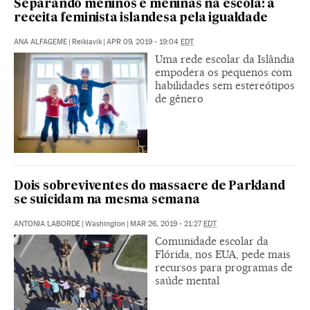
Separando meninos e meninas na escola: a
receita feminista islandesa pela igualdade
ANA ALFAGEME
|
Reikiavik
|
APR 09, 2019 - 19:04
EDT
Uma rede escolar da Islândia
empodera os pequenos com
habilidades sem estereótipos
de gênero
Dois sobreviventes do massacre de Parkland
se suicidam na mesma semana
ANTONIA LABORDE
|
Washington
|
MAR 26, 2019 - 21:27
EDT
Comunidade escolar da
Flórida, nos EUA, pede mais
recursos para programas de
saúde mental