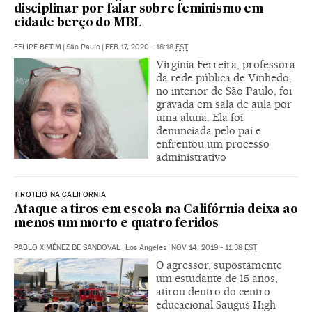
disciplinar por falar sobre feminismo em
cidade berço do MBL
FELIPE BETIM
|
São Paulo
|
FEB 17, 2020 - 18:18
EST
Virginia Ferreira, professora
da rede pública de Vinhedo,
no interior de São Paulo, foi
gravada em sala de aula por
uma aluna. Ela foi
denunciada pelo pai e
enfrentou um processo
administrativo
TIROTEIO NA CALIFORNIA
Ataque a tiros em escola na Califórnia deixa ao
menos um morto e quatro feridos
PABLO XIMÉNEZ DE SANDOVAL
|
Los Angeles
|
NOV 14, 2019 - 11:38
EST
O agressor, supostamente
um estudante de 15 anos,
atirou dentro do centro
educacional Saugus High