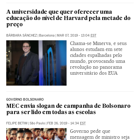
A universidade que quer oferecer uma
educação do nível de Harvard pela metade do
preço
BÁRBARA SÁNCHEZ
|
Barcelona
|
MAR 07, 2019 - 13:04
EST
Chama-se Minerva, e seus
alunos estudam em sete
cidades espalhadas pelo
mundo, provocando uma
revolução no panorama
universitário dos EUA
GOVERNO BOLSONARO
MEC envia slogan de campanha de Bolsonaro
para ser lido em todas as escolas
FELIPE BETIM
|
São Paulo
|
FEB 26, 2019 - 14:34
EST
Governo pede que
mensagem de ministro seja