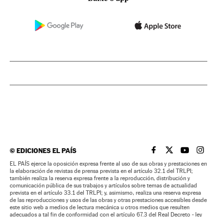
©
EDICIONES EL PAÍS
EL PAÍS BRASIL EN
EL PAÍS BRASI
EL PAÍS B
EL PA
EL PAÍS ejerce la oposición expresa frente al uso de sus obras y prestaciones en
la elaboración de revistas de prensa prevista en el artículo 32.1 del TRLPI;
también realiza la reserva expresa frente a la reproducción, distribución y
comunicación pública de sus trabajos y artículos sobre temas de actualidad
prevista en el artículo 33.1 del TRLPI; y, asimismo, realiza una reserva expresa
de las reproducciones y usos de las obras y otras prestaciones accesibles desde
este sitio web a medios de lectura mecánica u otros medios que resulten
adecuados a tal fin de conformidad con el artículo 67.3 del Real Decreto - ley