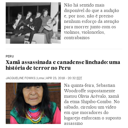
Não há sentido mais
disponível do que a audição
e, por isso, não é preciso
nenhum esforço da atenção
para morrer junto com os
violinos, violoncelos,
contrabaixos
PERU
Xamã assassinada e canadense linchado: uma
história de terror no Peru
JACQUELINE FOWKS
|
Lima
|
APR 23, 2018 - 20:32
EDT
Na quinta-feira, Sebastian
Woodroffe supostamente
matou Olivia Arévalo, xamã
da etnia Shipibo-Conibo. No
sábado, circulou um vídeo
em que moradores do
lugarejo enforcam o suposto
assassino