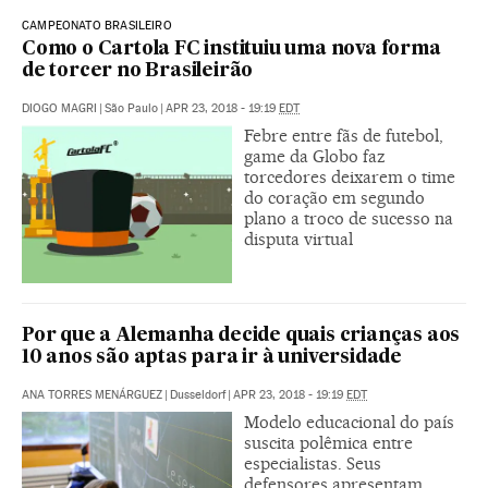
CAMPEONATO BRASILEIRO
Como o Cartola FC instituiu uma nova forma
de torcer no Brasileirão
DIOGO MAGRI
|
São Paulo
|
APR 23, 2018 - 19:19
EDT
Febre entre fãs de futebol,
game da Globo faz
torcedores deixarem o time
do coração em segundo
plano a troco de sucesso na
disputa virtual
Por que a Alemanha decide quais crianças aos
10 anos são aptas para ir à universidade
ANA TORRES MENÁRGUEZ
|
Dusseldorf
|
APR 23, 2018 - 19:19
EDT
Modelo educacional do país
suscita polêmica entre
especialistas. Seus
defensores apresentam