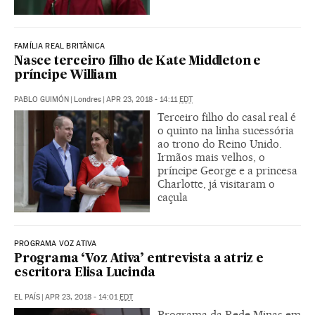
FAMÍLIA REAL BRITÂNICA
Nasce terceiro filho de Kate Middleton e
príncipe William
PABLO GUIMÓN
|
Londres
|
APR 23, 2018 - 14:11
EDT
Terceiro filho do casal real é
o quinto na linha sucessória
ao trono do Reino Unido.
Irmãos mais velhos, o
príncipe George e a princesa
Charlotte, já visitaram o
caçula
PROGRAMA VOZ ATIVA
Programa ‘Voz Ativa’ entrevista a atriz e
escritora Elisa Lucinda
EL PAÍS
|
APR 23, 2018 - 14:01
EDT
Programa da Rede Minas em