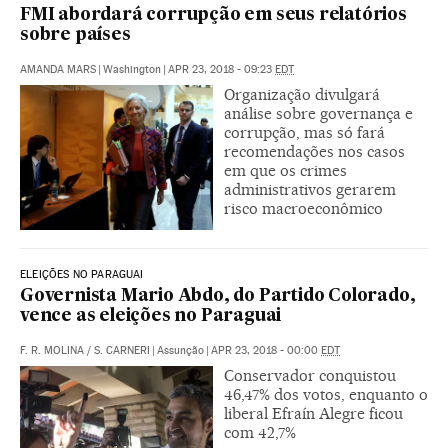
FMI abordará corrupção em seus relatórios
sobre países
AMANDA MARS
|
Washington
|
APR 23, 2018 - 09:23
EDT
Organização divulgará
análise sobre governança e
corrupção, mas só fará
recomendações nos casos
em que os crimes
administrativos gerarem
risco macroeconômico
ELEIÇÕES NO PARAGUAI
Governista Mario Abdo, do Partido Colorado,
vence as eleições no Paraguai
F. R. MOLINA
/
S. CARNERI
|
Assunção
|
APR 23, 2018 - 00:00
EDT
Conservador conquistou
46,47% dos votos, enquanto o
liberal Efraín Alegre ficou
com 42,7%