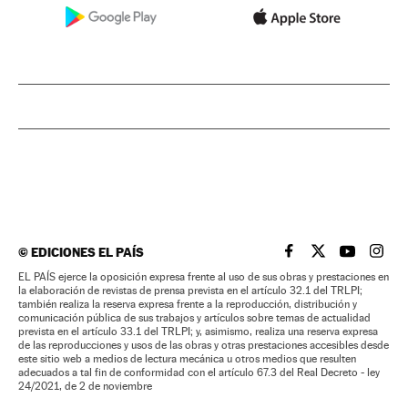
©
EDICIONES EL PAÍS
EL PAÍS BRASIL EN
EL PAÍS BRASI
EL PAÍS B
EL PA
EL PAÍS ejerce la oposición expresa frente al uso de sus obras y prestaciones en
la elaboración de revistas de prensa prevista en el artículo 32.1 del TRLPI;
también realiza la reserva expresa frente a la reproducción, distribución y
comunicación pública de sus trabajos y artículos sobre temas de actualidad
prevista en el artículo 33.1 del TRLPI; y, asimismo, realiza una reserva expresa
de las reproducciones y usos de las obras y otras prestaciones accesibles desde
este sitio web a medios de lectura mecánica u otros medios que resulten
adecuados a tal fin de conformidad con el artículo 67.3 del Real Decreto - ley
24/2021, de 2 de noviembre