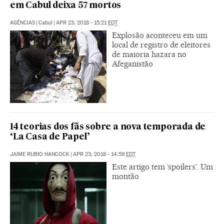
em Cabul deixa 57 mortos
AGÊNCIAS
|
Cabul
|
APR 23, 2018 - 15:21
EDT
Explosão aconteceu em um
local de registro de eleitores
de maioria hazara no
Afeganistão
14 teorias dos fãs sobre a nova temporada de
‘La Casa de Papel’
JAIME RUBIO HANCOCK
|
APR 23, 2018 - 14:59
EDT
Este artigo tem ‘spoilers’. Um
montão