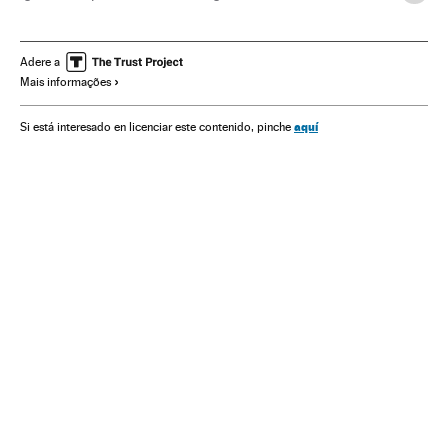
Ásia oriental
Ásia
Mulheres
Relações gênero
História contemporânea
História
Sociedade
Adere a
Mais informações
aquí
Si está interesado en licenciar este contenido, pinche