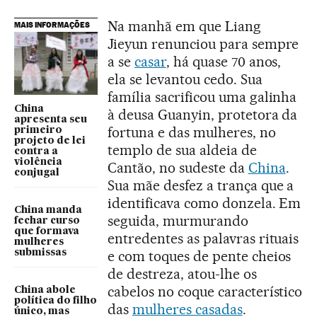
Na manhã em que Liang
MAIS INFORMAÇÕES
Jieyun renunciou para sempre
a se
casar
, há quase 70 anos,
ela se levantou cedo. Sua
família sacrificou uma galinha
China
à deusa Guanyin, protetora da
apresenta seu
fortuna e das mulheres, no
primeiro
projeto de lei
templo de sua aldeia de
contra a
violência
Cantão, no sudeste da
China
.
conjugal
Sua mãe desfez a trança que a
identificava como donzela. Em
China manda
seguida, murmurando
fechar curso
que formava
entredentes as palavras rituais
mulheres
submissas
e com toques de pente cheios
de destreza, atou-lhe os
cabelos no coque característico
China abole
política do filho
das
mulheres casadas
.
único, mas