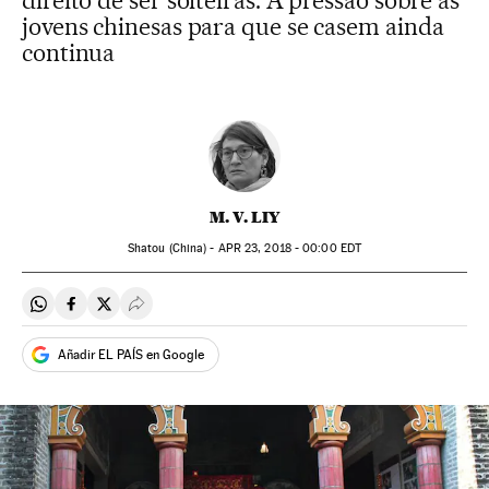
direito de ser solteiras. A pressão sobre as
jovens chinesas para que se casem ainda
continua
M. V. LIY
Shatou (China) -
APR
23, 2018 - 00:00
EDT
Compartir en Whatsapp
Compartir en Facebook
Compartir en Twitter
Desplegar Redes Sociales
Añadir EL PAÍS en Google