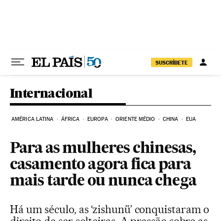
Pular para o conteúdo
SUSCRÍBETE
Internacional
AMÉRICA LATINA
ÁFRICA
EUROPA
ORIENTE MÉDIO
CHINA
EUA
Para as mulheres chinesas,
casamento agora fica para
mais tarde ou nunca chega
Há um século, as ‘zishunü’ conquistaram o