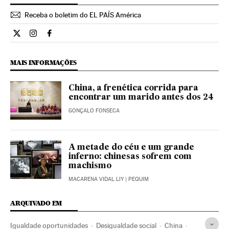
Receba o boletim do EL PAÍS América
Internacional El País Brasil en Twitter
Internacional El País Brasil en Instagram
Internacional El País Brasil en Facebook
MAIS INFORMAÇÕES
China, a frenética corrida para
encontrar um marido antes dos 24
GONÇALO FONSECA
A metade do céu e um grande
inferno: chinesas sofrem com
machismo
MACARENA VIDAL LIY
| PEQUIM
ARQUIVADO EM
Igualdade oportunidades
Desigualdade social
China