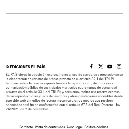
©
EDICIONES EL PAÍS
EL PAÍS BRASIL EN
EL PAÍS BRASI
EL PAÍS B
EL PA
EL PAÍS ejerce la oposición expresa frente al uso de sus obras y prestaciones en
la elaboración de revistas de prensa prevista en el artículo 32.1 del TRLPI;
también realiza la reserva expresa frente a la reproducción, distribución y
comunicación pública de sus trabajos y artículos sobre temas de actualidad
prevista en el artículo 33.1 del TRLPI; y, asimismo, realiza una reserva expresa
de las reproducciones y usos de las obras y otras prestaciones accesibles desde
este sitio web a medios de lectura mecánica u otros medios que resulten
adecuados a tal fin de conformidad con el artículo 67.3 del Real Decreto - ley
24/2021, de 2 de noviembre
Contacto
Venta de contenidos
Aviso legal
Política cookies