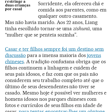
restringe a
Sorridente, ela ofereceu chá e
duas crianças
comida aos parentes, como em
por casal
qualquer outro casamento.
Mas não havia marido. Aos 22 anos, Liang
tinha escolhido tornar-se uma
zishunü
, uma
“mulher que se penteia sozinha”.
Casar e ter filhos sempre foi um destino sem
discussão
para a imensa maioria dos
jovens
chineses
. A tradição confuciana obriga que os
filhos continuem a linhagem e cuidem de
seus pais idosos, e faz com que os pais não
considerem seu trabalho completo até que o
último de seus descendentes não tiver se
casado. Mesmo hoje é possível ver mulheres e
homens idosos nos parques chineses com
fotos e currículos de seus filhos em idade de
casar,
para tentar encontrar-lhes um cônjuge