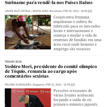
Suriname para vendê-la nos Países Baixos
JAVIER SULÉ ORTEGA
/
MARTA SANZ
|
Barcelona
|
FEB 25, 2021 - 18:56
EST
Cooperativa feminina
impulsiona o cultivo do
tubérculo para os mercados
locais e internacionais e
começa a mudar a vida de
centenas de famílias em uma
área rural onde homens e
emprego são escassos
TÓQUIO 2020
Yoshiro Mori, presidente do comitê olímpico
de Tóquio, renuncia ao cargo após
comentários sexistas
PALOMA ALMOGUERA
|
Singapura
|
FEB 12, 2021 - 13:49
EST
Pressões crescentes de
várias frentes acabaram
forçando a saída do ex-
primeiro-ministro japonês,