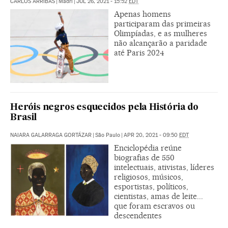
CARLOS ARRIBAS
|
Madri
|
JUL 26, 2021 - 15:52
EDT
Apenas homens
participaram das primeiras
Olimpíadas, e as mulheres
não alcançarão a paridade
até Paris 2024
Heróis negros esquecidos pela História do
Brasil
NAIARA GALARRAGA GORTÁZAR
|
São Paulo
|
APR 20, 2021 - 09:50
EDT
Enciclopédia reúne
biografias de 550
intelectuais, ativistas, líderes
religiosos, músicos,
esportistas, políticos,
cientistas, amas de leite...
que foram escravos ou
descendentes