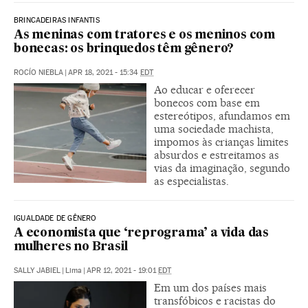
BRINCADEIRAS INFANTIS
As meninas com tratores e os meninos com
bonecas: os brinquedos têm gênero?
ROCÍO NIEBLA
|
APR 18, 2021 - 15:34
EDT
Ao educar e oferecer
bonecos com base em
estereótipos, afundamos em
uma sociedade machista,
impomos às crianças limites
absurdos e estreitamos as
vias da imaginação, segundo
as especialistas.
IGUALDADE DE GÊNERO
A economista que ‘reprograma’ a vida das
mulheres no Brasil
SALLY JABIEL
|
Lima
|
APR 12, 2021 - 19:01
EDT
Em um dos países mais
transfóbicos e racistas do