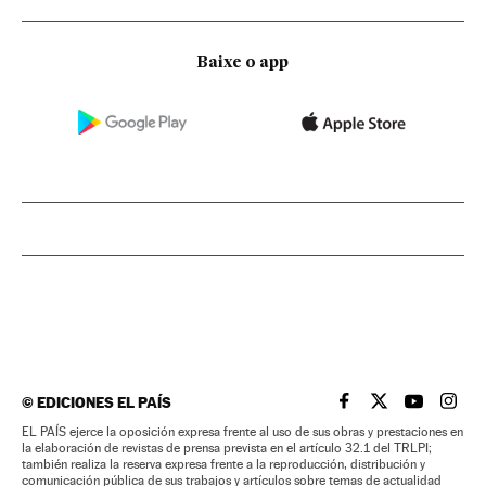
Baixe o app
©
EDICIONES EL PAÍS
EL PAÍS BRASIL EN
EL PAÍS BRASI
EL PAÍS B
EL PA
EL PAÍS ejerce la oposición expresa frente al uso de sus obras y prestaciones en
la elaboración de revistas de prensa prevista en el artículo 32.1 del TRLPI;
también realiza la reserva expresa frente a la reproducción, distribución y
comunicación pública de sus trabajos y artículos sobre temas de actualidad