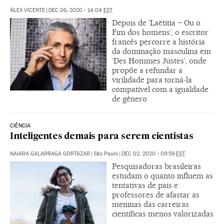
ÁLEX VICENTE
|
DEC 06, 2020 - 14:04
EST
Depois de ‘Laëtitia – Ou o
Fim dos homens’, o escritor
francês percorre a história
da dominação masculina em
‘Des Hommes Justes’, onde
propõe a refundar a
virilidade para torná-la
compatível com a igualdade
de gênero
CIÊNCIA
Inteligentes demais para serem cientistas
NAIARA GALARRAGA GORTÁZAR
|
São Paulo
|
DEC 02, 2020 - 09:59
EST
Pesquisadoras brasileiras
estudam o quanto influem as
tentativas de pais e
professores de afastar as
meninas das carreiras
científicas menos valorizadas