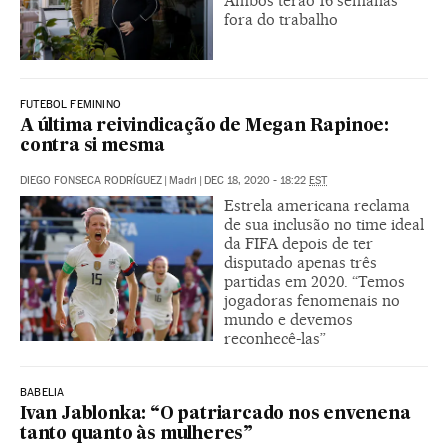
Ambos terão 16 semanas
fora do trabalho
FUTEBOL FEMININO
A última reivindicação de Megan Rapinoe:
contra si mesma
DIEGO FONSECA RODRÍGUEZ
|
Madri
|
DEC 18, 2020 - 18:22
EST
Estrela americana reclama
de sua inclusão no time ideal
da FIFA depois de ter
disputado apenas três
partidas em 2020. “Temos
jogadoras fenomenais no
mundo e devemos
reconhecê-las”
BABELIA
Ivan Jablonka: “O patriarcado nos envenena
tanto quanto às mulheres”