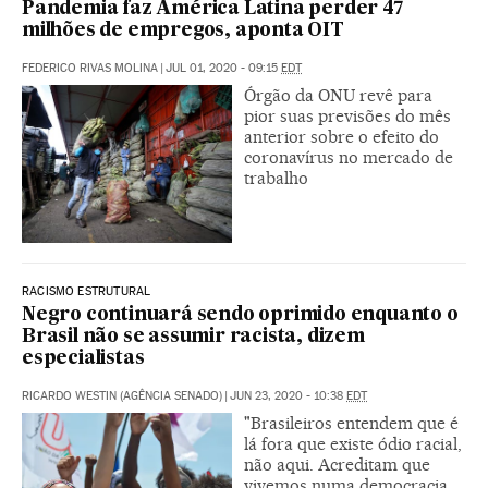
Pandemia faz América Latina perder 47
milhões de empregos, aponta OIT
FEDERICO RIVAS MOLINA
|
JUL 01, 2020 - 09:15
EDT
Órgão da ONU revê para
pior suas previsões do mês
anterior sobre o efeito do
coronavírus no mercado de
trabalho
RACISMO ESTRUTURAL
Negro continuará sendo oprimido enquanto o
Brasil não se assumir racista, dizem
especialistas
RICARDO WESTIN (AGÊNCIA SENADO)
|
JUN 23, 2020 - 10:38
EDT
"Brasileiros entendem que é
lá fora que existe ódio racial,
não aqui. Acreditam que
vivemos numa democracia