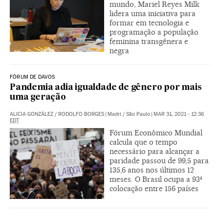
mundo, Mariel Reyes Milk
lidera uma iniciativa para
formar em tecnologia e
programação a população
feminina transgênera e
negra
FÓRUM DE DAVOS
Pandemia adia igualdade de gênero por mais
uma geração
ALICIA GONZÁLEZ
/
RODOLFO BORGES
|
Madri / São Paulo
|
MAR 31, 2021 - 12:36
EDT
Fórum Econômico Mundial
calcula que o tempo
necessário para alcançar a
paridade passou de 99,5 para
135,6 anos nos últimos 12
meses. O Brasil ocupa a 93ª
colocação entre 156 países