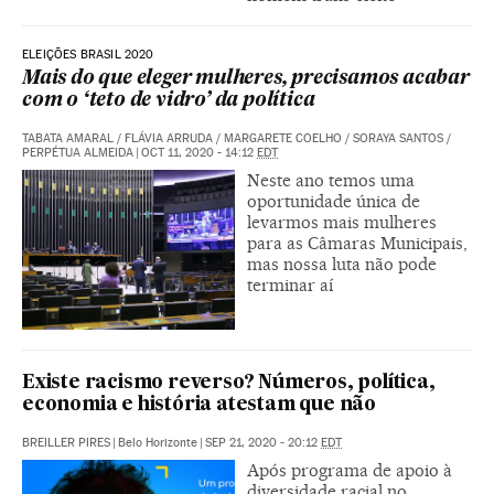
ELEIÇÕES BRASIL 2020
Mais do que eleger mulheres, precisamos acabar
com o ‘teto de vidro’ da política
TABATA AMARAL / FLÁVIA ARRUDA / MARGARETE COELHO / SORAYA SANTOS /
PERPÉTUA ALMEIDA
|
OCT 11, 2020 - 14:12
EDT
Neste ano temos uma
oportunidade única de
levarmos mais mulheres
para as Câmaras Municipais,
mas nossa luta não pode
terminar aí
Existe racismo reverso? Números, política,
economia e história atestam que não
BREILLER PIRES
|
Belo Horizonte
|
SEP 21, 2020 - 20:12
EDT
Após programa de apoio à
diversidade racial no