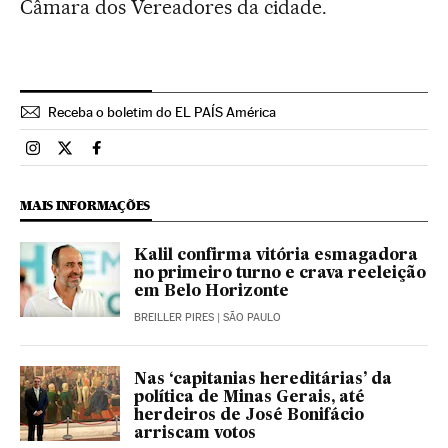
Câmara dos Vereadores da cidade.
Receba o boletim do EL PAÍS América
Brasil El País Brasil en Instagram
Brasil El País Brasil en Twitter
Brasil El País Brasil en Facebook
MAIS INFORMAÇÕES
Kalil confirma vitória esmagadora
no primeiro turno e crava reeleição
em Belo Horizonte
BREILLER PIRES
| SÃO PAULO
Nas ‘capitanias hereditárias’ da
política de Minas Gerais, até
herdeiros de José Bonifácio
arriscam votos