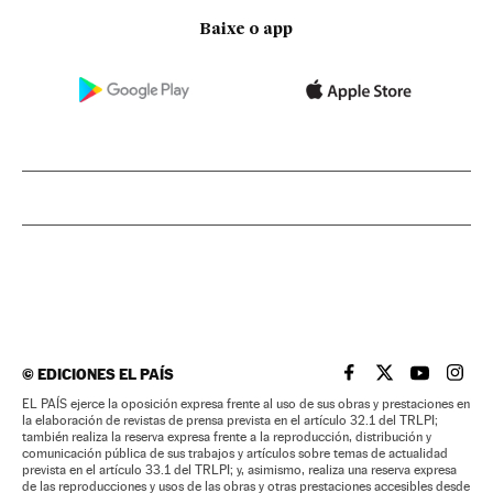
Baixe o app
©
EDICIONES EL PAÍS
EL PAÍS BRASIL EN
EL PAÍS BRASI
EL PAÍS B
EL PA
EL PAÍS ejerce la oposición expresa frente al uso de sus obras y prestaciones en
la elaboración de revistas de prensa prevista en el artículo 32.1 del TRLPI;
también realiza la reserva expresa frente a la reproducción, distribución y
comunicación pública de sus trabajos y artículos sobre temas de actualidad
prevista en el artículo 33.1 del TRLPI; y, asimismo, realiza una reserva expresa
de las reproducciones y usos de las obras y otras prestaciones accesibles desde