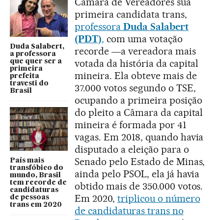
Câmara de Vereadores sua
primeira candidata trans,
professora
Duda Salabert
(PDT)
,
com uma votação
Duda Salabert,
recorde ―a vereadora mais
a professora
votada da história da capital
que quer ser a
primeira
mineira. Ela obteve mais de
prefeita
travesti do
37.000 votos segundo o TSE,
Brasil
ocupando a primeira posição
do pleito a Câmara da capital
mineira é formada por 41
vagas. Em 2018, quando havia
disputado a eleição para o
Senado pelo Estado de Minas,
País mais
transfóbico do
ainda pelo PSOL, ela já havia
mundo, Brasil
tem recorde de
obtido mais de 350.000 votos.
candidaturas
Em 2020,
triplicou o número
de pessoas
trans em 2020
de candidaturas trans no