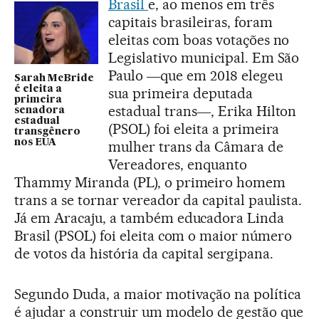
Brasil
e, ao menos em três
capitais brasileiras, foram
eleitas com boas votações no
Legislativo municipal. Em São
Paulo ―que em 2018 elegeu
Sarah McBride
é eleita a
sua primeira deputada
primeira
estadual trans―, Erika Hilton
senadora
estadual
(PSOL) foi eleita a primeira
transgênero
nos EUA
mulher trans da Câmara de
Vereadores, enquanto
Thammy Miranda (PL), o primeiro homem
trans a se tornar vereador da capital paulista.
Já em Aracaju, a também educadora Linda
Brasil (PSOL) foi eleita com o maior número
de votos da história da capital sergipana.
Segundo Duda, a maior motivação na política
é ajudar a construir um modelo de gestão que