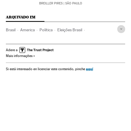
BREILLER PIRES
| SÃO PAULO
ARQUIVADO EM
Brasil
America
Política
Eleições Brasil
Eleições municipais 2020
Eleições
Transexuais
Transexualidade
Igualdade oportunidades
Adere a
Mais informações
Relações gênero
Comunidad Lgtbiq
Transfobia
aquí
Si está interesado en licenciar este contenido, pinche