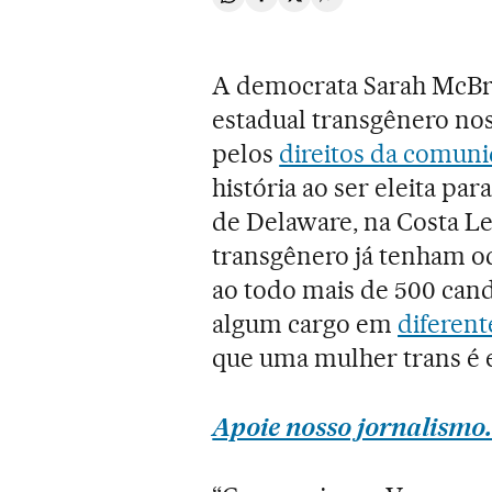
Compartir en Whatsapp
Compartir en Facebook
Compartir en Twitter
Desplegar Redes Soci
A democrata Sarah McBri
estadual transgênero nos
pelos
direitos da comun
história ao ser eleita pa
de Delaware, na Costa L
transgênero já tenham o
ao todo mais de 500 can
algum cargo em
diferent
que uma mulher trans é e
Apoie nosso jornalismo.