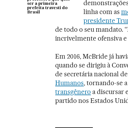
demonstrações 
ser a primeira
prefeita travesti do
linha com as
me
Brasil
presidente Tr
de todo o seu mandato. “
incrivelmente ofensiva e 
Em 2016, McBride já havia
quando se dirigiu à Con
de secretária nacional d
Humanos
, tornando-se 
transgênero
a discursar
partido nos Estados Uni