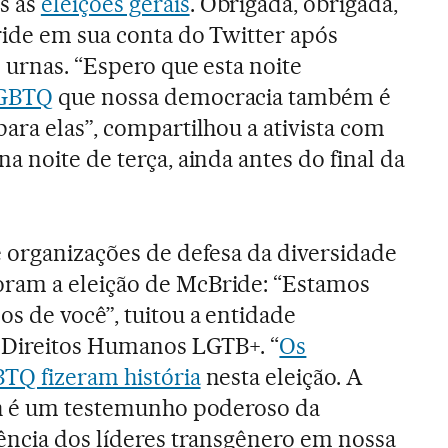
s as
eleições gerais
. Obrigada, obrigada,
ide em sua conta do Twitter após
 urnas. “Espero que esta noite
LGBTQ
que nossa democracia também é
ara elas”, compartilhou a ativista com
 noite de terça, ainda antes do final da
e organizações de defesa da diversidade
ram a eleição de McBride: “Estamos
s de você”, tuitou a entidade
Direitos Humanos LGTB+. “
Os
TQ fizeram história
nesta eleição. A
ah é um testemunho poderoso da
uência dos líderes transgênero em nossa