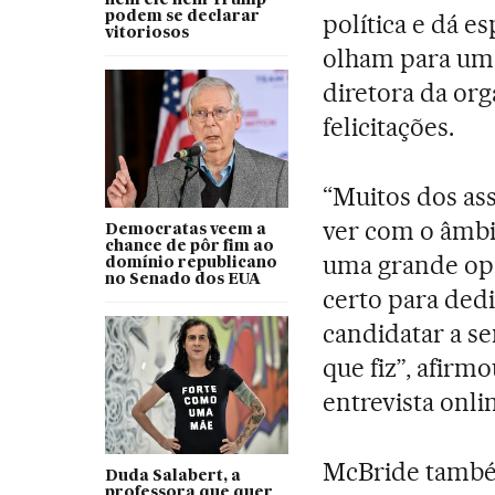
podem se declarar
política e dá e
vitoriosos
olham para um 
diretora da or
felicitações.
“Muitos dos ass
ver com o âmbi
Democratas veem a
chance de pôr fim ao
uma grande opo
domínio republicano
no Senado dos EUA
certo para ded
candidatar a se
que fiz”, afirm
entrevista onli
McBride também
Duda Salabert, a
professora que quer