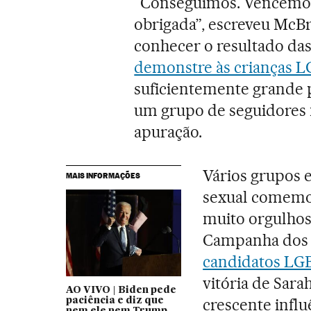
“Conseguimos. Vencemo
obrigada”, escreveu McBr
conhecer o resultado das
demonstre às crianças 
suficientemente grande p
um grupo de seguidores na
apuração.
Vários grupos 
MAIS INFORMAÇÕES
sexual comemo
muito orgulhoso
Campanha dos 
candidatos LGB
vitória de Sar
AO VIVO | Biden pede
crescente infl
paciência e diz que
nem ele nem Trump