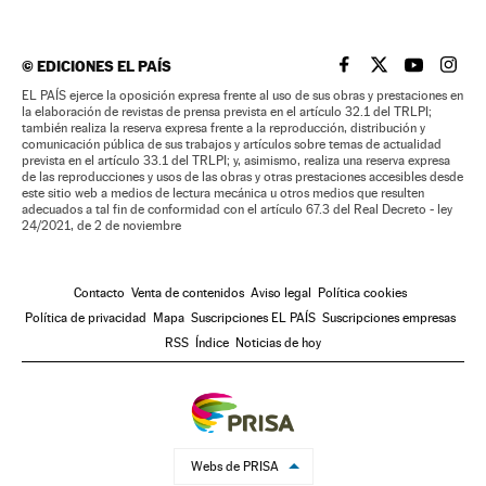
©
EDICIONES EL PAÍS
EL PAÍS BRASIL EN
EL PAÍS BRASI
EL PAÍS B
EL PA
EL PAÍS ejerce la oposición expresa frente al uso de sus obras y prestaciones en
la elaboración de revistas de prensa prevista en el artículo 32.1 del TRLPI;
también realiza la reserva expresa frente a la reproducción, distribución y
comunicación pública de sus trabajos y artículos sobre temas de actualidad
prevista en el artículo 33.1 del TRLPI; y, asimismo, realiza una reserva expresa
de las reproducciones y usos de las obras y otras prestaciones accesibles desde
este sitio web a medios de lectura mecánica u otros medios que resulten
adecuados a tal fin de conformidad con el artículo 67.3 del Real Decreto - ley
24/2021, de 2 de noviembre
Contacto
Venta de contenidos
Aviso legal
Política cookies
Política de privacidad
Mapa
Suscripciones EL PAÍS
Suscripciones empresas
RSS
Índice
Noticias de hoy
Webs de PRISA