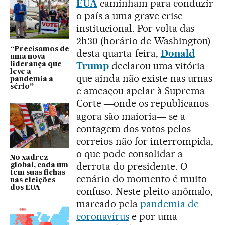
EUA
caminham para conduzir
o país a uma grave crise
institucional. Por volta das
2h30 (horário de Washington)
“Precisamos de
desta quarta-feira,
Donald
uma nova
Trump
declarou uma vitória
liderança que
leve a
que ainda não existe nas urnas
pandemia a
sério”
e ameaçou apelar à Suprema
Corte ―onde os republicanos
agora são maioria― se a
contagem dos votos pelos
correios não for interrompida,
o que pode consolidar a
No xadrez
derrota do presidente. O
global, cada um
tem suas fichas
cenário do momento é muito
nas eleições
dos EUA
confuso. Neste pleito anômalo,
marcado pela
pandemia de
coronavírus
e por uma