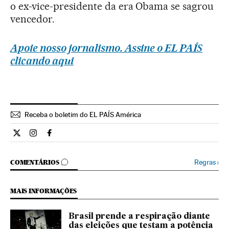
o ex-vice-presidente da era Obama se sagrou
vencedor.
Apoie nosso jornalismo. Assine o EL PAÍS
clicando aqui
Receba o boletim do EL PAÍS América
Internacional El País Brasil en Twitter
Internacional El País Brasil en Instagram
Internacional El País Brasil en Facebook
COMENTÁRIOS
Regras
›
COMENTÁRIOS
MAIS INFORMAÇÕES
Brasil prende a respiração diante
das eleições que testam a potência