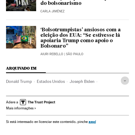
do bolsonarismo
CARLA JIMÉNEZ
‘Bolsotrumpistas’ ansiosos com a
eleição dos EUA: “Se estivesse lá
apoiaria Trump como apoio o
Bolsonaro”
AIURI REBELLO
| SÃO PAULO
ARQUIVADO EM
Donald Trump
Estados Unidos
Joseph Biden
Kamala Harris
Mike Pence
Casa Branca
Eleições EUA
América
Eleições EUA 2020
Adere a
Mais informações
aquí
Si está interesado en licenciar este contenido, pinche