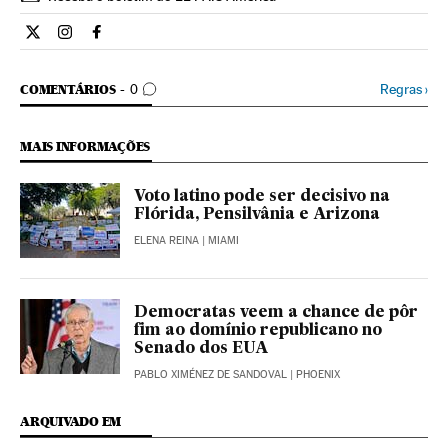
Internacional El País Brasil en Twitter
Internacional El País Brasil en Instagram
Internacional El País Brasil en Facebook
COMENTÁRIOS
Regras
›
COMENTÁRIOS
0
MAIS INFORMAÇÕES
Voto latino pode ser decisivo na
Flórida, Pensilvânia e Arizona
ELENA REINA
| MIAMI
Democratas veem a chance de pôr
fim ao domínio republicano no
Senado dos EUA
PABLO XIMÉNEZ DE SANDOVAL
| PHOENIX
ARQUIVADO EM