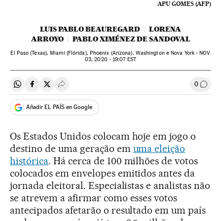
APU GOMES (AFP)
LUIS PABLO BEAUREGARD
LORENA
ARROYO
PABLO XIMÉNEZ DE SANDOVAL
El Paso (Texas), Miami (Flórida), Phoenix (Arizona), Washington e Nova York -
NOV
03, 2020 - 19:07
EST
0
Compartir en Whatsapp
Compartir en Facebook
Compartir en Twitter
Desplegar Redes Sociales
Comen
Añadir EL PAÍS en Google
Os Estados Unidos colocam hoje em jogo o
destino de uma geração em
uma eleição
histórica
. Há cerca de 100 milhões de votos
colocados em envelopes emitidos antes da
jornada eleitoral. Especialistas e analistas não
se atrevem a afirmar como esses votos
antecipados afetarão o resultado em um país