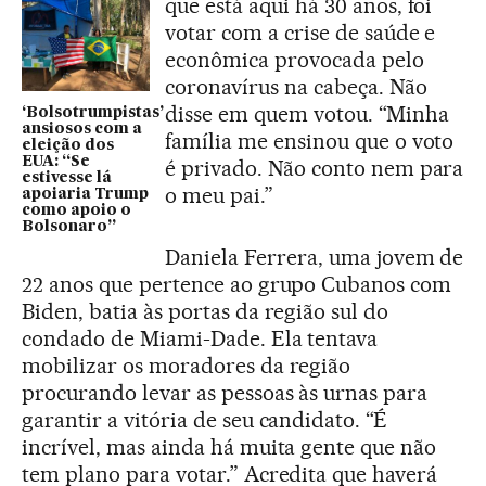
que está aqui há 30 anos, foi
votar com a crise de saúde e
econômica provocada pelo
coronavírus na cabeça. Não
disse em quem votou. “Minha
‘Bolsotrumpistas’
ansiosos com a
família me ensinou que o voto
eleição dos
EUA: “Se
é privado. Não conto nem para
estivesse lá
o meu pai.”
apoiaria Trump
como apoio o
Bolsonaro”
Daniela Ferrera, uma jovem de
22 anos que pertence ao grupo Cubanos com
Biden, batia às portas da região sul do
condado de Miami-Dade. Ela tentava
mobilizar os moradores da região
procurando levar as pessoas às urnas para
garantir a vitória de seu candidato. “É
incrível, mas ainda há muita gente que não
tem plano para votar.” Acredita que haverá