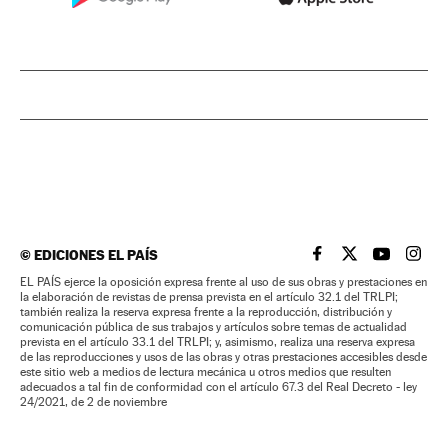
©
EDICIONES EL PAÍS
EL PAÍS BRASIL EN
EL PAÍS BRASI
EL PAÍS B
EL PA
EL PAÍS ejerce la oposición expresa frente al uso de sus obras y prestaciones en
la elaboración de revistas de prensa prevista en el artículo 32.1 del TRLPI;
también realiza la reserva expresa frente a la reproducción, distribución y
comunicación pública de sus trabajos y artículos sobre temas de actualidad
prevista en el artículo 33.1 del TRLPI; y, asimismo, realiza una reserva expresa
de las reproducciones y usos de las obras y otras prestaciones accesibles desde
este sitio web a medios de lectura mecánica u otros medios que resulten
adecuados a tal fin de conformidad con el artículo 67.3 del Real Decreto - ley
24/2021, de 2 de noviembre