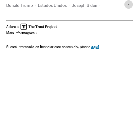
Donald Trump
Estados Unidos
Joseph Biden
Kamala Harris
Mike Pence
Casa Branca
Eleições EUA
América
Eleições EUA 2020
Adere a
Mais informações
aquí
Si está interesado en licenciar este contenido, pinche