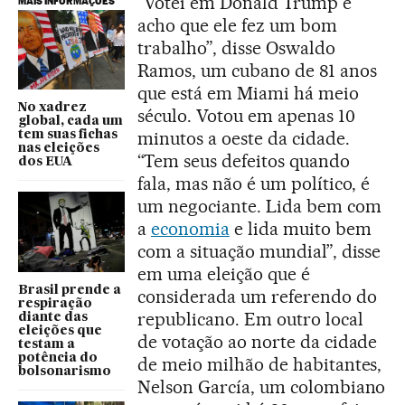
“Votei em Donald Trump e
MAIS INFORMAÇÕES
acho que ele fez um bom
trabalho”, disse Oswaldo
Ramos, um cubano de 81 anos
que está em Miami há meio
No xadrez
século. Votou em apenas 10
global, cada um
minutos a oeste da cidade.
tem suas fichas
nas eleições
“Tem seus defeitos quando
dos EUA
fala, mas não é um político, é
um negociante. Lida bem com
a
economia
e lida muito bem
com a situação mundial”, disse
em uma eleição que é
Brasil prende a
considerada um referendo do
respiração
republicano. Em outro local
diante das
eleições que
de votação ao norte da cidade
testam a
potência do
de meio milhão de habitantes,
bolsonarismo
Nelson García, um colombiano