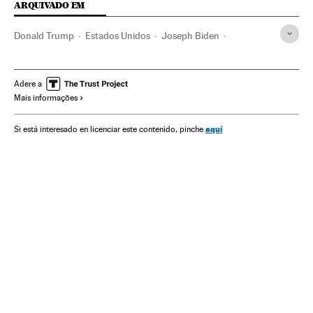
ARQUIVADO EM
Donald Trump
Estados Unidos
Joseph Biden
Kamala Harris
Mike Pence
Casa Branca
Eleições EUA
América
Eleições EUA 2020
Jair Bolsonaro
Adere a
Mais informações
Economia
Amazônia
Meio ambiente
Brasil
aquí
Si está interesado en licenciar este contenido, pinche