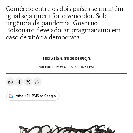
Comércio entre os dois países se mantém
igual seja quem for o vencedor. Sob
urgência da pandemia, Governo
Bolsonaro deve adotar pragmatismo em
caso de vitória democrata
HELOÍSA MENDONÇA
São Paulo -
NOV
01, 2020 - 18:31
EST
Compartir en Whatsapp
Compartir en Facebook
Compartir en Twitter
Desplegar Redes Sociales
Añadir EL PAÍS en Google