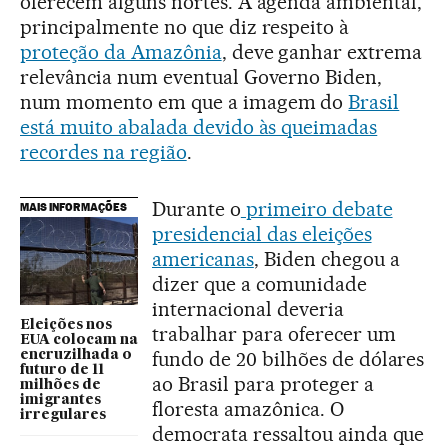
oferecem alguns nortes. A agenda ambiental,
principalmente no que diz respeito à
proteção da Amazônia
, deve ganhar extrema
relevância num eventual Governo Biden,
num momento em que a imagem do
Brasil
está muito abalada devido às queimadas
recordes na região
.
Durante o
primeiro debate
MAIS INFORMAÇÕES
presidencial das eleições
americanas
, Biden chegou a
dizer que a comunidade
internacional deveria
Eleições nos
trabalhar para oferecer um
EUA colocam na
fundo de 20 bilhões de dólares
encruzilhada o
futuro de 11
ao Brasil para proteger a
milhões de
imigrantes
floresta amazônica. O
irregulares
democrata ressaltou ainda que