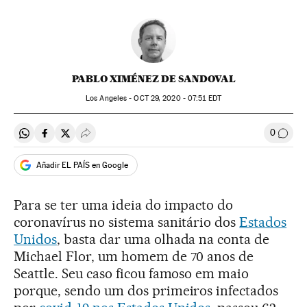
PABLO XIMÉNEZ DE SANDOVAL
Los Angeles -
OCT
29, 2020 - 07:51
EDT
0
Compartir en Whatsapp
Compartir en Facebook
Compartir en Twitter
Desplegar Redes Sociales
Comen
Añadir EL PAÍS en Google
Para se ter uma ideia do impacto do
coronavírus no sistema sanitário dos
Estados
Unidos
, basta dar uma olhada na conta de
Michael Flor, um homem de 70 anos de
Seattle. Seu caso ficou famoso em maio
porque, sendo um dos primeiros infectados