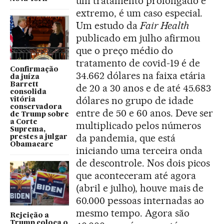
um tratamento prolongado e
extremo, é um caso especial.
Um estudo da
Fair Health
publicado em julho afirmou
que o preço médio do
tratamento de covid-19 é de
Confirmação
34.662 dólares na faixa etária
da juíza
Barrett
de 20 a 30 anos e de até 45.683
consolida
dólares no grupo de idade
vitória
conservadora
entre de 50 e 60 anos. Deve ser
de Trump sobre
a Corte
multiplicado pelos números
Suprema,
da pandemia, que está
prestes a julgar
Obamacare
iniciando uma terceira onda
de descontrole. Nos dois picos
que aconteceram até agora
(abril e julho), houve mais de
60.000 pessoas internadas ao
mesmo tempo. Agora são
Rejeição a
Trump coloca o