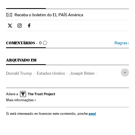
Receba o boletim do EL PAÍS América
Internacional El País Brasil en Twitter
Internacional El País Brasil en Instagram
Internacional El País Brasil en Facebook
COMENTÁRIOS
Regras
›
COMENTÁRIOS
0
ARQUIVADO EM
Donald Trump
Estados Unidos
Joseph Biden
Kamala Harris
Mike Pence
Casa Branca
Eleições EUA
América
Eleições EUA 2020
Saúde
Adere a
Mais informações
Coronavirus Covid-19
aquí
Si está interesado en licenciar este contenido, pinche