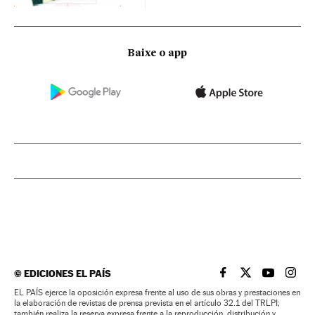
Baixe o app
©
EDICIONES EL PAÍS
EL PAÍS BRASIL EN
EL PAÍS BRASI
EL PAÍS B
EL PA
EL PAÍS ejerce la oposición expresa frente al uso de sus obras y prestaciones en
la elaboración de revistas de prensa prevista en el artículo 32.1 del TRLPI;
también realiza la reserva expresa frente a la reproducción, distribución y