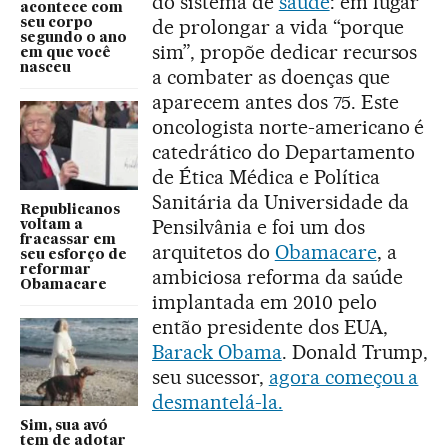
do sistema de
saúde
: em lugar
acontece com
de prolongar a vida “porque
seu corpo
segundo o ano
sim”, propõe dedicar recursos
em que você
nasceu
a combater as doenças que
aparecem antes dos 75. Este
oncologista norte-americano é
catedrático do Departamento
de Ética Médica e Política
Sanitária da Universidade da
Republicanos
Pensilvânia e foi um dos
voltam a
fracassar em
arquitetos do
Obamacare
, a
seu esforço de
reformar
ambiciosa reforma da saúde
Obamacare
implantada em 2010 pelo
então presidente dos EUA,
Barack Obama
. Donald Trump,
seu sucessor,
agora começou a
desmantelá-la.
Sim, sua avó
tem de adotar