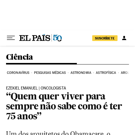
Pular para o conteúdo
SUSCRÍBETE
Ciência
CORONAVÍRUS
PESQUISAS MÉDICAS
ASTRONOMIA
ASTROFÍSICA
ARQUEO
EZEKIEL EMANUEL | ONCOLOGISTA
“Quem quer viver para
sempre não sabe como é ter
75 anos”
Um dos arquitetos do Obamacare, o