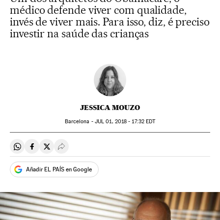
médico defende viver com qualidade,
invés de viver mais. Para isso, diz, é preciso
investir na saúde das crianças
JESSICA MOUZO
Barcelona -
JUL
01, 2018 - 17:32
EDT
Compartir en Whatsapp
Compartir en Facebook
Compartir en Twitter
Desplegar Redes Sociales
Añadir EL PAÍS en Google