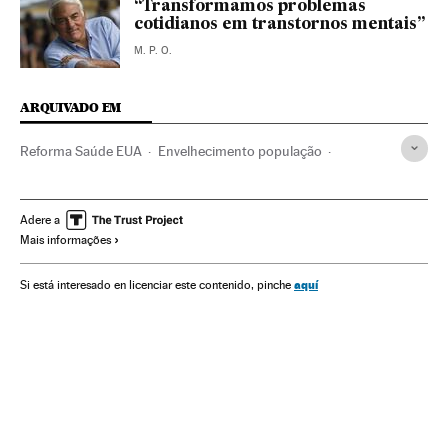
“Transformamos problemas
cotidianos em transtornos mentais”
M. P. O.
ARQUIVADO EM
Reforma Saúde EUA
Envelhecimento população
Doentes crônicos
Reforma sanitária
Idosos
Problemas demográficos
Terceira idade
Medicamentos
Adere a
Mais informações
Indústria farmacêutica
Farmácia
Doentes
Assistência sanitária
Política sanitária
Demografia
aquí
Si está interesado en licenciar este contenido, pinche
Medicina
Previdência
Saúde
Sociedade
Indústria