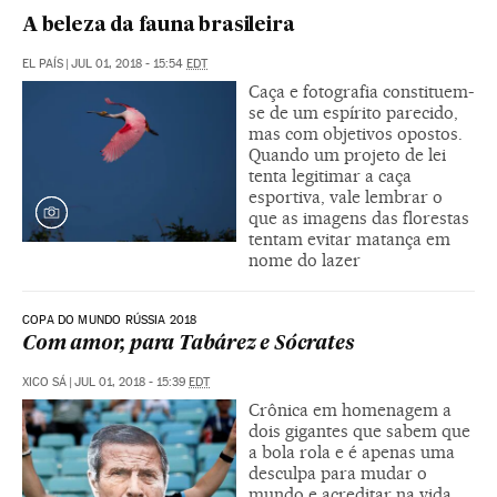
A beleza da fauna brasileira
EL PAÍS
|
JUL 01, 2018 - 15:54
EDT
Caça e fotografia constituem-
se de um espírito parecido,
mas com objetivos opostos.
Quando um projeto de lei
tenta legitimar a caça
esportiva, vale lembrar o
que as imagens das florestas
tentam evitar matança em
nome do lazer
COPA DO MUNDO RÚSSIA 2018
Com amor, para Tabárez e Sócrates
XICO SÁ
|
JUL 01, 2018 - 15:39
EDT
Crônica em homenagem a
dois gigantes que sabem que
a bola rola e é apenas uma
desculpa para mudar o
mundo e acreditar na vida