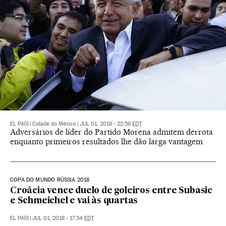
EL PAÍS
|
Cidade do México
|
JUL 01, 2018 - 22:56
EDT
Adversários de líder do Partido Morena admitem derrota
enquanto primeiros resultados lhe dão larga vantagem
COPA DO MUNDO RÚSSIA 2018
Croácia vence duelo de goleiros entre Subasic
e Schmeichel e vai às quartas
EL PAÍS
|
JUL 01, 2018 - 17:34
EDT