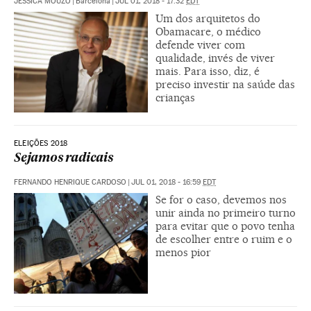
JESSICA MOUZO
|
Barcelona
|
JUL 01, 2018 - 17:32
EDT
Um dos arquitetos do
Obamacare, o médico
defende viver com
qualidade, invés de viver
mais. Para isso, diz, é
preciso investir na saúde das
crianças
ELEIÇÕES 2018
Sejamos radicais
FERNANDO HENRIQUE CARDOSO
|
JUL 01, 2018 - 16:59
EDT
Se for o caso, devemos nos
unir ainda no primeiro turno
para evitar que o povo tenha
de escolher entre o ruim e o
menos pior