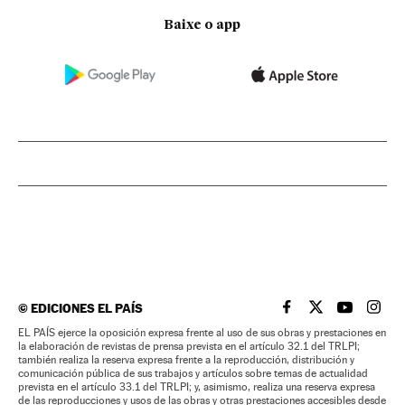
Baixe o app
©
EDICIONES EL PAÍS
EL PAÍS BRASIL EN
EL PAÍS BRASI
EL PAÍS B
EL PA
EL PAÍS ejerce la oposición expresa frente al uso de sus obras y prestaciones en
la elaboración de revistas de prensa prevista en el artículo 32.1 del TRLPI;
también realiza la reserva expresa frente a la reproducción, distribución y
comunicación pública de sus trabajos y artículos sobre temas de actualidad
prevista en el artículo 33.1 del TRLPI; y, asimismo, realiza una reserva expresa
de las reproducciones y usos de las obras y otras prestaciones accesibles desde