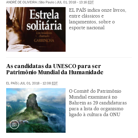
ANDRÉ DE OLIVEIRA
|
São Paulo
|
JUL 01, 2018 - 13:16
EDT
EL PAÍS indica onze livros,
entre clássicos e
lançamentos, sobre o
esporte nacional
As candidatas da UNESCO para ser
Patrimônio Mundial da Humanidade
EL PAÍS
|
JUL 01, 2018 - 12:08
EDT
O Comitê do Patrimônio
Mundial examinará no
Bahrein as 29 candidaturas
para a lista do organismo
ligado à cultura da ONU