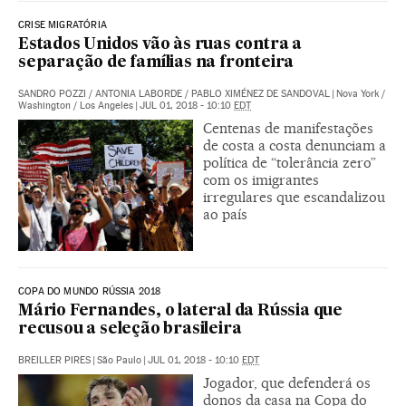
CRISE MIGRATÓRIA
Estados Unidos vão às ruas contra a
separação de famílias na fronteira
SANDRO POZZI
/
ANTONIA LABORDE
/
PABLO XIMÉNEZ DE SANDOVAL
|
Nova York /
Washington / Los Angeles
|
JUL 01, 2018 - 10:10
EDT
Centenas de manifestações
de costa a costa denunciam a
política de “tolerância zero”
com os imigrantes
irregulares que escandalizou
ao país
COPA DO MUNDO RÚSSIA 2018
Mário Fernandes, o lateral da Rússia que
recusou a seleção brasileira
BREILLER PIRES
|
São Paulo
|
JUL 01, 2018 - 10:10
EDT
Jogador, que defenderá os
donos da casa na Copa do