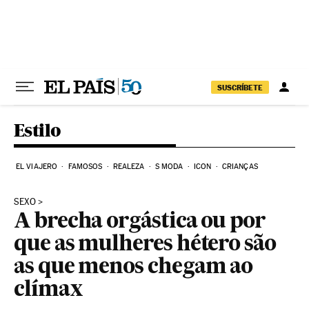
Pular para o conteúdo
SUSCRÍBETE
Estilo
EL VIAJERO
FAMOSOS
REALEZA
S MODA
ICON
CRIANÇAS
SEXO
A brecha orgástica ou por
que as mulheres hétero são
as que menos chegam ao
clímax