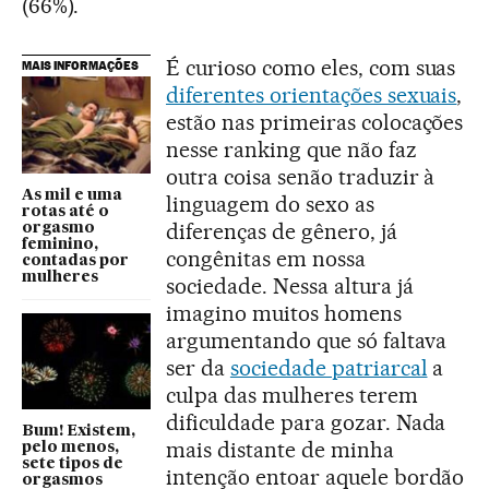
(66%).
É curioso como eles, com suas
MAIS INFORMAÇÕES
diferentes orientações sexuais
,
estão nas primeiras colocações
nesse ranking que não faz
outra coisa senão traduzir à
As mil e uma
linguagem do sexo as
rotas até o
diferenças de gênero, já
orgasmo
feminino,
congênitas em nossa
contadas por
mulheres
sociedade. Nessa altura já
imagino muitos homens
argumentando que só faltava
ser da
sociedade patriarcal
a
culpa das mulheres terem
dificuldade para gozar. Nada
Bum! Existem,
mais distante de minha
pelo menos,
sete tipos de
intenção entoar aquele bordão
orgasmos