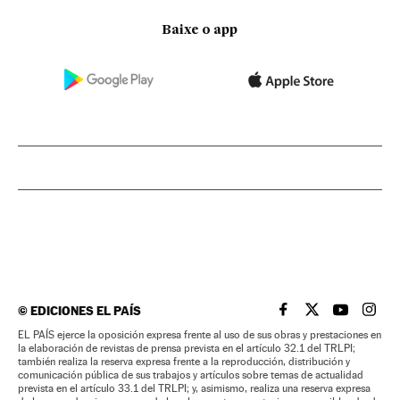
Baixe o app
©
EDICIONES EL PAÍS
EL PAÍS BRASIL EN
EL PAÍS BRASI
EL PAÍS B
EL PA
EL PAÍS ejerce la oposición expresa frente al uso de sus obras y prestaciones en
la elaboración de revistas de prensa prevista en el artículo 32.1 del TRLPI;
también realiza la reserva expresa frente a la reproducción, distribución y
comunicación pública de sus trabajos y artículos sobre temas de actualidad
prevista en el artículo 33.1 del TRLPI; y, asimismo, realiza una reserva expresa