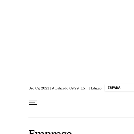
Pular para o conteúdo
ESPAÑA
Dec 09, 2021
|
Atualizado 09:29
EST
|
Edição:
Emprego