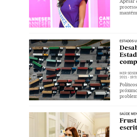
Apesar 
process
mantém “
ESTADOS U
Desab
Estad
compr
IKER SEIS
2021 - 19:5
Político
próximo
proble
SAÚDE ME
Frust
escri