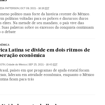
EDA PATTERSON
|
OCT 09, 2021 - 16:19
EDT
meno político mais forte da história recente do México.
m políticas voltadas para os pobres e discursos duros
s elites. Na metade de seu mandato, o país vive dias
s. Suas palavras sobre os excessos da conquista continuam
o o debate
ONÔMICA
ca Latina se divide em dois ritmos de
peração econômica
COTA
|
Cidade do México
|
SEP 25, 2021 - 18:43
EDT
Brasil, países em que programas de ajuda estatal foram
ciais, lideram em atividade econômica, enquanto o México
ntina ficam para trás