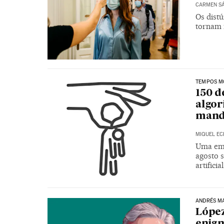
CARMEN SÁ
Os distú
tornam 
TEMPOS M
150 d
algor
mand
MIQUEL EC
Uma emp
agosto 
artific
ANDRÉS M
López
enig