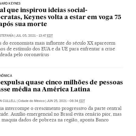
NARD KEYNES
al que inspirou ideias social-
ratas, Keynes volta a estar em voga 75
após sua morte
STEFANÍA
|
JUL 05, 2021 - 13:47
EDT
as do economista mais influente do século XX aparecem
nos de estímulo dos EUA e da UE para enfrentar a crise
deada pelo coronavírus
ONÔMICA
 expulsa quase cinco milhões de pessoas
asse média na América Latina
N CULLELL
|
Cidade do México
|
JUN 25, 2021 - 08:34
EDT
a interrompe o crescimento progressivo da parte central
ide. Auxílio emergencial no Brasil evita cenário pior, mas
maquia dados de pobreza na região, aponta Banco