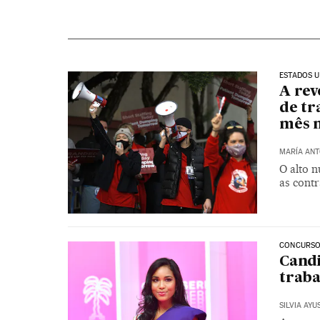
ESTADOS U
A rev
de tr
mês 
MARÍA ANT
O alto n
as cont
CONCURSO
Candi
traba
SILVIA AYU