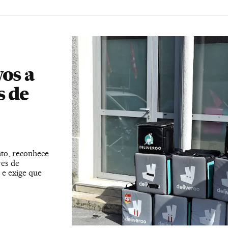
vos a
s de
nto, reconhece
res de
 e exige que