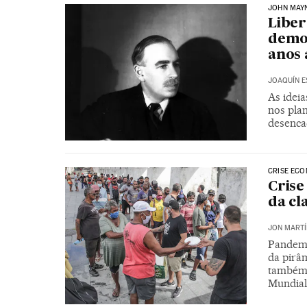
JOHN MAY
Liber
democ
anos 
JOAQUÍN E
As idei
nos pla
desenca
CRISE EC
Crise
da cl
JON MARTÍ
Pandemi
da pirâm
também 
Mundial