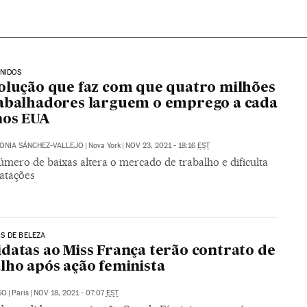
NIDOS
olução que faz com que quatro milhões
abalhadores larguem o emprego a cada
nos EUA
ONIA SÁNCHEZ-VALLEJO
|
Nova York
|
NOV 23, 2021 - 18:16
EST
úmero de baixas altera o mercado de trabalho e dificulta
ratações
S DE BELEZA
datas ao Miss França terão contrato de
lho após ação feminista
SO
|
Paris
|
NOV 18, 2021 - 07:07
EST