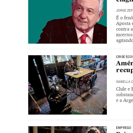
JORGE ZEP
É o fenô
Aposta e
contra a
incerto
agitand
CRISE EC
Améri
recu
ISABELLA 
Chile e 
substan
e a Arge
EMPREGO