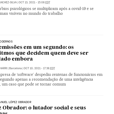
NCHEZ-SILVA
|
OCT 13, 2021 - 15:08
EDT
rbios psicológicos se multiplicam após a covid-19 e se
mais visíveis no mundo do trabalho
ODERNOS
emissões em um segundo: os
itmos que decidem quem deve ser
ado embora
HARRI
|
Barcelona
|
OCT 10, 2021 - 17:38
EDT
resa de ‘software’ despediu centenas de funcionários em
seguindo apenas a recomendação de uma inteligência
ial, um caso que pode se tornar comum
ANUEL LÓPEZ OBRADOR
 Obrador: o lutador social e seus
mas