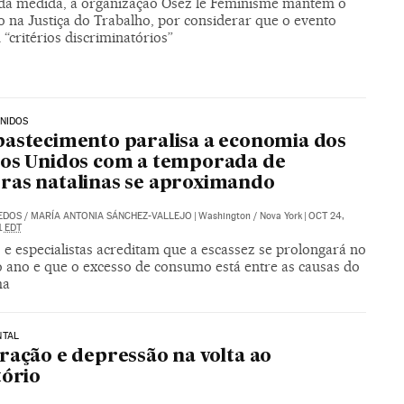
da medida, a organização Osez le Féminisme mantém o
o na Justiça do Trabalho, por considerar que o evento
critérios discriminatórios”
NIDOS
astecimento paralisa a economia dos
os Unidos com a temporada de
as natalinas se aproximando
DEDOS
/
MARÍA ANTONIA SÁNCHEZ-VALLEJO
|
Washington / Nova York
|
OCT 24,
1
EDT
s e especialistas acreditam que a escassez se prolongará no
 ano e que o excesso de consumo está entre as causas do
ma
NTAL
ração e depressão na volta ao
tório