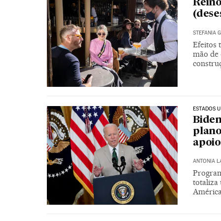
Reino
(des
STEFANIA G
Efeitos 
mão de 
constru
ESTADOS U
Biden
plano
apoio
ANTONIA 
Programa
totaliza
América