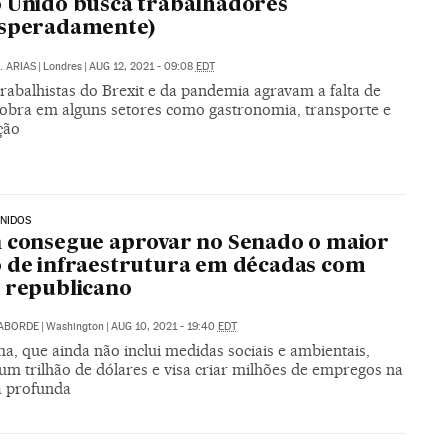
 Unido busca trabalhadores
esperadamente)
. ARIAS
|
Londres
|
AUG 12, 2021 - 09:08
EDT
trabalhistas do Brexit e da pandemia agravam a falta de
obra em alguns setores como gastronomia, transporte e
ção
NIDOS
 consegue aprovar no Senado o maior
 de infraestrutura em décadas com
 republicano
LABORDE
|
Washington
|
AUG 10, 2021 - 19:40
EDT
, que ainda não inclui medidas sociais e ambientais,
 um trilhão de dólares e visa criar milhões de empregos na
 profunda