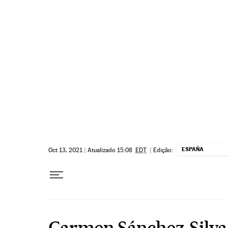
Pular para o conteúdo
ESPAÑA
Oct 13, 2021
|
Atualizado 15:08
EDT
|
Edição:
Carmen Sánchez-Silva