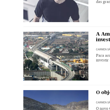
das gra
A Amé
inves
CARMEN SÁ
Para ac
investir
O obj
CARMEN SÁ
O novo 