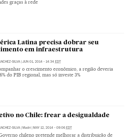
ndes graças à rede
rica Latina precisa dobrar seu
timento em infraestrutura
NCHEZ-SILVA
|
JUN 01, 2014 - 14:34
EDT
ompanhar o crescimento econômico, a região deveria
 6% do PIB regional, mas só investe 3%
etivo no Chile: frear a desigualdade
NCHEZ-SILVA
|
Madri
|
MAY 12, 2014 - 09:06
EDT
Governo chileno pretende melhorar a distribuição de