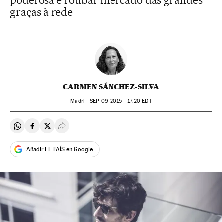
poderosa e roubar mercado das grandes
graças à rede
CARMEN SÁNCHEZ-SILVA
Madri -
SEP
09, 2015 - 17:20
EDT
Compartir en Whatsapp
Compartir en Facebook
Compartir en Twitter
Desplegar Redes Sociales
Añadir EL PAÍS en Google