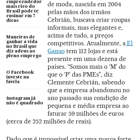
empreendedor
de moda, nascida em 2004
mais rico do
pelas mãos dos irmãos
Brasil pode te
ensinar em 7
Cebrián, buscava criar roupas
dicas
informais, mas elegantes e,
acima de tudo, a preços
Maneiras de
competitivos. Atualmente, a
El
ganhar a vida
no Brasil que
Ganso
tem 112 lojas e está
diz adeus ao
pleno emprego
presente em uma dezena de
países. “Somos mais o ‘M’ do
O Facebook
que o ‘P’ das PMEs”, diz
investe na
Clemente Cebrián, sabendo
favela
que a empresa abandonou no
ano passado sua condição de
Instagram já
não é quadrado
pequena e média empresa ao
faturar 59 milhões de euros
(cerca de 252 milhões de reais).
Dado que é impossível criar uma marca forte