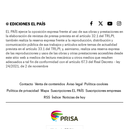
©
EDICIONES EL PAÍS
EL PAÍS BRASIL EN
EL PAÍS BRASI
EL PAÍS B
EL PA
EL PAÍS ejerce la oposición expresa frente al uso de sus obras y prestaciones en
la elaboración de revistas de prensa prevista en el artículo 32.1 del TRLPI;
también realiza la reserva expresa frente a la reproducción, distribución y
comunicación pública de sus trabajos y artículos sobre temas de actualidad
prevista en el artículo 33.1 del TRLPI; y, asimismo, realiza una reserva expresa
de las reproducciones y usos de las obras y otras prestaciones accesibles desde
este sitio web a medios de lectura mecánica u otros medios que resulten
adecuados a tal fin de conformidad con el artículo 67.3 del Real Decreto - ley
24/2021, de 2 de noviembre
Contacto
Venta de contenidos
Aviso legal
Política cookies
Política de privacidad
Mapa
Suscripciones EL PAÍS
Suscripciones empresas
RSS
Índice
Noticias de hoy