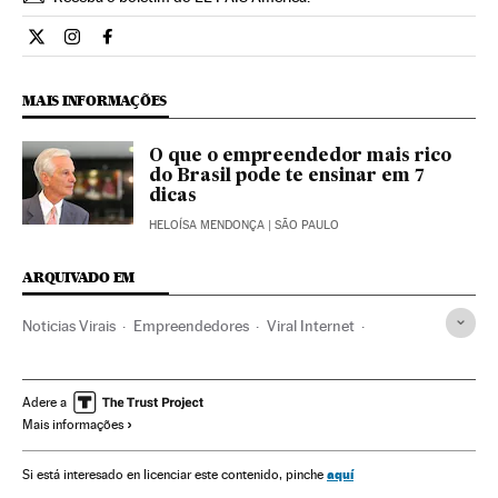
Economia El País Brasil en Twitter
Economia El País Brasil en Instagram
Economia El País Brasil en Facebook
MAIS INFORMAÇÕES
O que o empreendedor mais rico
do Brasil pode te ensinar em 7
dicas
HELOÍSA MENDONÇA
| SÃO PAULO
ARQUIVADO EM
Noticias Virais
Empreendedores
Viral Internet
Empresários
Fenômenos Internet
Pequenas e Médias Empresas
Gente
Internet
Adere a
Mais informações
Empresas
Economia
Telecomunicações
Sociedade
Comunicações
Empreendedorismo
aquí
Si está interesado en licenciar este contenido, pinche