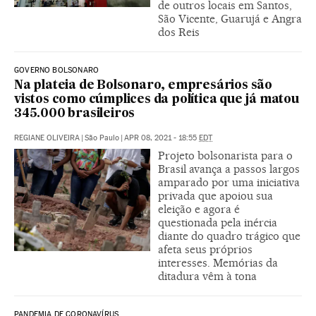
de outros locais em Santos,
São Vicente, Guarujá e Angra
dos Reis
GOVERNO BOLSONARO
Na plateia de Bolsonaro, empresários são
vistos como cúmplices da política que já matou
345.000 brasileiros
REGIANE OLIVEIRA
|
São Paulo
|
APR 08, 2021 - 18:55
EDT
Projeto bolsonarista para o
Brasil avança a passos largos
amparado por uma iniciativa
privada que apoiou sua
eleição e agora é
questionada pela inércia
diante do quadro trágico que
afeta seus próprios
interesses. Memórias da
ditadura vêm à tona
PANDEMIA DE CORONAVÍRUS