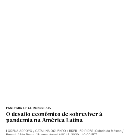
PANDEMIA DE CORONAVÍRUS
O desafio econômico de sobreviver à
pandemia na América Latina
LORENA ARROYO
/
CATALINA OQUENDO
/
BREILLER PIRES
|
Cidade do México /
Bogotá / São Paulo / Buenos Aires
|
AUG 18, 2020 - 10:02
EDT