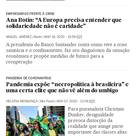
EMPRESÁRIOS FRENTE À CRISE
Ana Botín: “A Europa precisa entender que
solidariedade não é caridade”
MIGUEL JIMÉNEZ
|
Madri
|
MAY 18, 2020 - 15:59
EDT
A presidenta do Banco Santander conta como vive a crise
sanitária e o confinamento, faz seu diagnóstico da situação
econômica e propõe medidas de futuro para a
recuperação
PANDEMIA DE CORONAVÍRUS
Pandemia expõe “necropolítica à brasileira” e
uma certa elite que não vê além do umbigo
HELOÍSA MENDONÇA
|
São Paulo
|
MAY 07, 2020 - 21:09
EDT
Para psicanalista Christian
Dunker, desigualdade
provoca distorção da
realidade que atinge parte
importante das classes altas