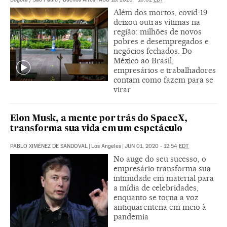
Além dos mortos, covid-19
deixou outras vítimas na
região: milhões de novos
pobres e desempregados e
negócios fechados. Do
México ao Brasil,
empresários e trabalhadores
contam como fazem para se
virar
Elon Musk, a mente por trás do SpaceX,
transforma sua vida em um espetáculo
PABLO XIMÉNEZ DE SANDOVAL
|
Los Angeles
|
JUN 01, 2020 - 12:54
EDT
No auge do seu sucesso, o
empresário transforma sua
intimidade em material para
a mídia de celebridades,
enquanto se torna a voz
antiquarentena em meio à
pandemia