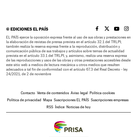
©
EDICIONES EL PAÍS
EL PAÍS BRASIL EN
EL PAÍS BRASI
EL PAÍS B
EL PA
EL PAÍS ejerce la oposición expresa frente al uso de sus obras y prestaciones en
la elaboración de revistas de prensa prevista en el artículo 32.1 del TRLPI;
también realiza la reserva expresa frente a la reproducción, distribución y
comunicación pública de sus trabajos y artículos sobre temas de actualidad
prevista en el artículo 33.1 del TRLPI; y, asimismo, realiza una reserva expresa
de las reproducciones y usos de las obras y otras prestaciones accesibles desde
este sitio web a medios de lectura mecánica u otros medios que resulten
adecuados a tal fin de conformidad con el artículo 67.3 del Real Decreto - ley
24/2021, de 2 de noviembre
Contacto
Venta de contenidos
Aviso legal
Política cookies
Política de privacidad
Mapa
Suscripciones EL PAÍS
Suscripciones empresas
RSS
Índice
Noticias de hoy