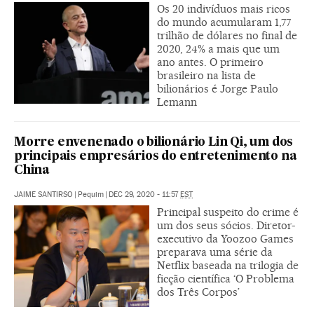
Os 20 indivíduos mais ricos
do mundo acumularam 1,77
trilhão de dólares no final de
2020, 24% a mais que um
ano antes. O primeiro
brasileiro na lista de
bilionários é Jorge Paulo
Lemann
Morre envenenado o bilionário Lin Qi, um dos
principais empresários do entretenimento na
China
JAIME SANTIRSO
|
Pequim
|
DEC 29, 2020 - 11:57
EST
Principal suspeito do crime é
um dos seus sócios. Diretor-
executivo da Yoozoo Games
preparava uma série da
Netflix baseada na trilogia de
ficção científica ‘O Problema
dos Três Corpos’