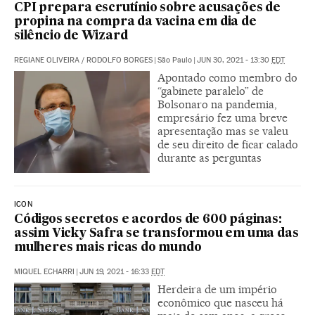
CPI prepara escrutínio sobre acusações de
propina na compra da vacina em dia de
silêncio de Wizard
REGIANE OLIVEIRA
/
RODOLFO BORGES
|
São Paulo
|
JUN 30, 2021 - 13:30
EDT
Apontado como membro do
“gabinete paralelo” de
Bolsonaro na pandemia,
empresário fez uma breve
apresentação mas se valeu
de seu direito de ficar calado
durante as perguntas
ICON
Códigos secretos e acordos de 600 páginas:
assim Vicky Safra se transformou em uma das
mulheres mais ricas do mundo
MIQUEL ECHARRI
|
JUN 19, 2021 - 16:33
EDT
Herdeira de um império
econômico que nasceu há