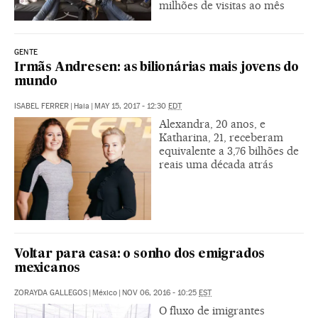
milhões de visitas ao mês
GENTE
Irmãs Andresen: as bilionárias mais jovens do
mundo
ISABEL FERRER
|
Haia
|
MAY 15, 2017 - 12:30
EDT
Alexandra, 20 anos, e
Katharina, 21, receberam
equivalente a 3,76 bilhões de
reais uma década atrás
Voltar para casa: o sonho dos emigrados
mexicanos
ZORAYDA GALLEGOS
|
México
|
NOV 06, 2016 - 10:25
EST
O fluxo de imigrantes