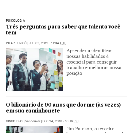
PSICOLOGIA
Três perguntas para saber que talento você
tem
PILAR JERICÓ
|
JUL 03, 2019 - 11:04
EDT
Aprender a identificar
nossas habilidades é
essencial para conseguir
trabalho e melhorar nossa
posição
O bilionário de 90 anos que dorme (às vezes)
em sua caminhonete
CINCO DÍAS
|
Vancouver
|
DEC 24, 2018 - 10:16
EST
Jim Pattison, o terceiro