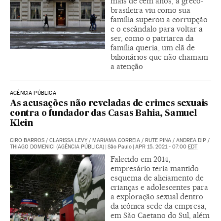
mais de cem anos, a greco-
brasileira viu como sua
família superou a corrupção
e o escândalo para voltar a
ser, como o patriarca da
família queria, um clã de
bilionários que não chamam
a atenção
AGÊNCIA PÚBLICA
As acusações não reveladas de crimes sexuais
contra o fundador das Casas Bahia, Samuel
Klein
CIRO BARROS / CLARISSA LEVY / MARIAMA CORREIA / RUTE PINA / ANDREA DIP /
THIAGO DOMENICI (AGÊNCIA PÚBLICA)
|
São Paulo
|
APR 15, 2021 - 07:00
EDT
Falecido em 2014,
empresário teria mantido
esquema de aliciamento de
crianças e adolescentes para
a exploração sexual dentro
da icônica sede da empresa,
em São Caetano do Sul, além