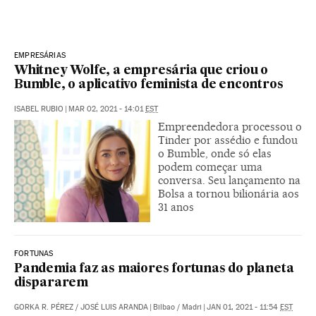
EMPRESÁRIAS
Whitney Wolfe, a empresária que criou o
Bumble, o aplicativo feminista de encontros
ISABEL RUBIO
|
MAR 02, 2021 - 14:01
EST
Empreendedora processou o
Tinder por assédio e fundou
o Bumble, onde só elas
podem começar uma
conversa. Seu lançamento na
Bolsa a tornou bilionária aos
31 anos
FORTUNAS
Pandemia faz as maiores fortunas do planeta
dispararem
GORKA R. PÉREZ
/
JOSÉ LUIS ARANDA
|
Bilbao / Madri
|
JAN 01, 2021 - 11:54
EST