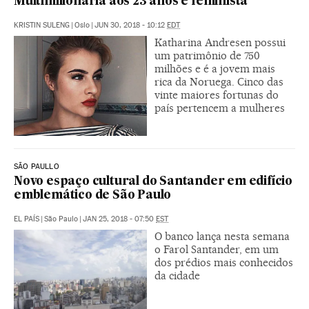
Multimilionária aos 23 anos e feminista
KRISTIN SULENG
|
Oslo
|
JUN 30, 2018 - 10:12
EDT
Katharina Andresen possui
um patrimônio de 750
milhões e é a jovem mais
rica da Noruega. Cinco das
vinte maiores fortunas do
país pertencem a mulheres
SÃO PAULLO
Novo espaço cultural do Santander em edifício
emblemático de São Paulo
EL PAÍS
|
São Paulo
|
JAN 25, 2018 - 07:50
EST
O banco lança nesta semana
o Farol Santander, em um
dos prédios mais conhecidos
da cidade