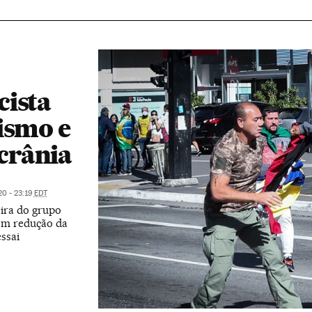
cista
ismo e
crânia
20 - 23:19
EDT
ira do grupo
Com redução da
ssai