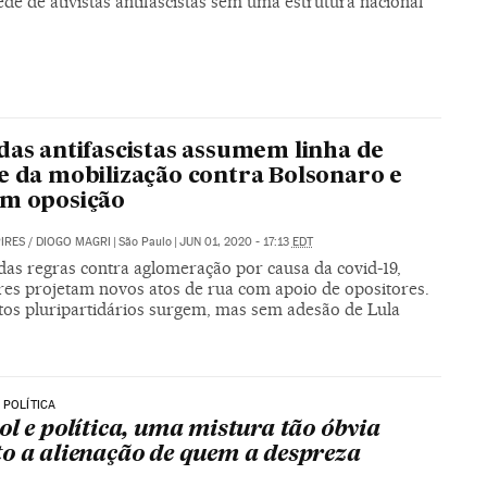
ede de ativistas antifascistas sem uma estrutura nacional
das antifascistas assumem linha de
e da mobilização contra Bolsonaro e
em oposição
PIRES
/
DIOGO MAGRI
|
São Paulo
|
JUN 01, 2020 - 17:13
EDT
das regras contra aglomeração por causa da covid-19,
res projetam novos atos de rua com apoio de opositores.
tos pluripartidários surgem, mas sem adesão de Lula
 POLÍTICA
ol e política, uma mistura tão óbvia
o a alienação de quem a despreza