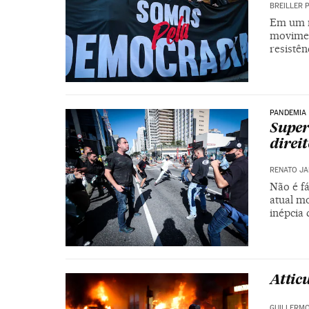
BREILLER 
Em um m
moviment
resistên
PANDEMIA
Super
direi
RENATO JA
Não é fá
atual m
inépcia
Attic
GUILLERMO