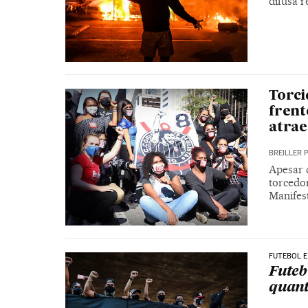
difusa r
Torci
frent
atra
BREILLER 
Apesar 
torcedo
Manifes
FUTEBOL E
Futeb
quant