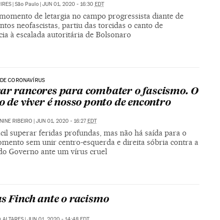
PIRES
|
São Paulo
|
JUN 01, 2020 - 16:30
EDT
omento de letargia no campo progressista diante de
os neofascistas, partiu das torcidas o canto de
cia à escalada autoritária de Bolsonaro
 DE CORONAVÍRUS
ar rancores para combater o fascismo. O
to de viver é nosso ponto de encontro
NINE RIBEIRO
|
JUN 01, 2020 - 16:27
EDT
cil superar feridas profundas, mas não há saída para o
omento sem unir centro-esquerda e direita sóbria contra a
 do Governo ante um vírus cruel
us Finch ante o racismo
 ALTARES
|
JUN 01, 2020 - 14:48
EDT