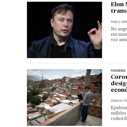
Elon 
trans
PABLO XIM
No auge
em mate
voz ant
PANDEMIA
Coron
desig
econ
IGNACIO F
Epidemi
milhões
redistri