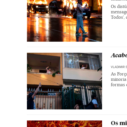
Os dist
mensage
Todos’, 
Acabo
VLADIMIR 
As Forç
minoria
formas 
Os mi