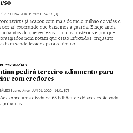
erso
PÉREZ OLIVA
|
JUN 01, 2020 - 14:33
EDT
coronavírus já acabou com mais de meio milhão de vidas e
a por aí, esperando que baixemos a guarda. E hoje ainda
 incógnitas do que certezas. Um dos mistérios é por que
contagiados nem notam que estão infectados, enquanto
acabam sendo levados para o túmulo
 DE CORONAVÍRUS
tina pedirá terceiro adiamento para
iar com credores
ZÁLEZ
|
Buenos Aires
|
JUN 01, 2020 - 14:01
EDT
ões sobre uma dívida de 68 bilhões de dólares estão cada
s próximas