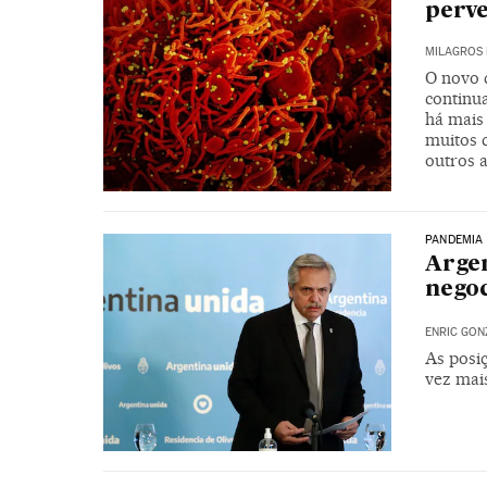
perv
MILAGROS 
O novo 
continu
há mais
muitos 
outros 
PANDEMIA
Argen
negoc
ENRIC GON
As posiç
vez mai