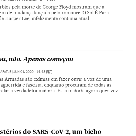
úrbios pela morte de George Floyd mostram que a
m de mudança lançada pelo romance ‘O Sol É Para
de Harper Lee, infelizmente continua atual
u, não. Apenas começou
SAFATLE
|
JUN 01, 2020 - 14:43
EDT
as Armadas são exímias em fazer ouvir a voz de uma
 aguerrida e fascista, enquanto procuram de todas as
calar a verdadeira maioria. Essa maioria agora quer voz
stérios do SARS-CoV-2, um bicho