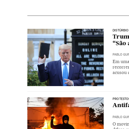
DISTÚRBIO
Trump
“São 
PABLO GU
Em uma 
recorre
acusou 
PROTESTO
Antif
PABLO GU
O movim