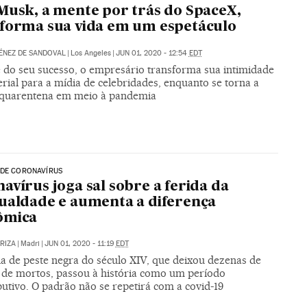
Musk, a mente por trás do SpaceX,
forma sua vida em um espetáculo
ÉNEZ DE SANDOVAL
|
Los Angeles
|
JUN 01, 2020 - 12:54
EDT
 do seu sucesso, o empresário transforma sua intimidade
rial para a mídia de celebridades, enquanto se torna a
iquarentena em meio à pandemia
 DE CORONAVÍRUS
avírus joga sal sobre a ferida da
ualdade e aumenta a diferença
ômica
ARIZA
|
Madri
|
JUN 01, 2020 - 11:19
EDT
a de peste negra do século XIV, que deixou dezenas de
 de mortos, passou à história como um período
butivo. O padrão não se repetirá com a covid-19