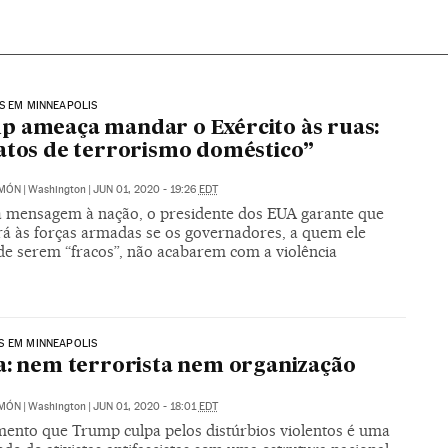
S EM MINNEAPOLIS
 ameaça mandar o Exército às ruas:
atos de terrorismo doméstico”
IMÓN
|
Washington
|
JUN 01, 2020 - 19:26
EDT
mensagem à nação, o presidente dos EUA garante que
rá às forças armadas se os governadores, a quem ele
de serem “fracos”, não acabarem com a violência
S EM MINNEAPOLIS
a: nem terrorista nem organização
IMÓN
|
Washington
|
JUN 01, 2020 - 18:01
EDT
ento que Trump culpa pelos distúrbios violentos é uma