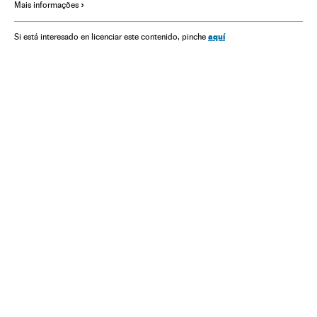
Mais informações
Violencia
Neonazis
Afición deportiva
Aficiones
Corinthians
Palmeiras
São Paulo FC
Santos FC
aquí
Si está interesado en licenciar este contenido, pinche
Grupos sociales
Policía
Gobierno Brasil
Sociedad
Ideologías
Democracia
Pandemia
Manifestaciones