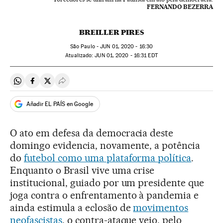
FERNANDO BEZERRA
BREILLER PIRES
São Paulo -
JUN
01, 2020 - 16:30
atualizado:
JUN
01, 2020 - 16:31
EDT
Compartir en Whatsapp
Compartir en Facebook
Compartir en Twitter
Desplegar Redes Sociales
Añadir EL PAÍS en Google
O ato em defesa da democracia deste
domingo evidencia, novamente, a potência
do
futebol como uma plataforma política
.
Enquanto o Brasil vive uma crise
institucional, guiado por um presidente que
joga contra o enfrentamento à pandemia e
ainda estimula a eclosão de
movimentos
neofascistas
, o contra-ataque veio, pelo