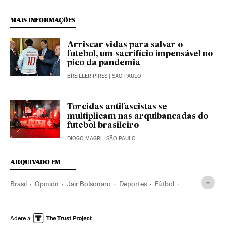
MAIS INFORMAÇÕES
Arriscar vidas para salvar o
futebol, um sacrifício impensável no
pico da pandemia
BREILLER PIRES
| SÃO PAULO
Torcidas antifascistas se
multiplicam nas arquibancadas do
futebol brasileiro
DIOGO MAGRI
| SÃO PAULO
ARQUIVADO EM
Brasil
Opinión
Jair Bolsonaro
Deportes
Fútbol
Torcidas Organizadas
Ultras
Fascismo
Política
Avenida Paulista
Protestas sociales
Violencia deportiva
Adere a