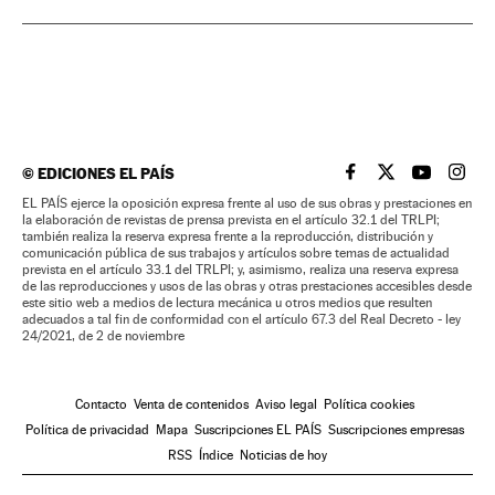
©
EDICIONES EL PAÍS
EL PAÍS BRASIL EN
EL PAÍS BRASI
EL PAÍS B
EL PA
EL PAÍS ejerce la oposición expresa frente al uso de sus obras y prestaciones en
la elaboración de revistas de prensa prevista en el artículo 32.1 del TRLPI;
también realiza la reserva expresa frente a la reproducción, distribución y
comunicación pública de sus trabajos y artículos sobre temas de actualidad
prevista en el artículo 33.1 del TRLPI; y, asimismo, realiza una reserva expresa
de las reproducciones y usos de las obras y otras prestaciones accesibles desde
este sitio web a medios de lectura mecánica u otros medios que resulten
adecuados a tal fin de conformidad con el artículo 67.3 del Real Decreto - ley
24/2021, de 2 de noviembre
Contacto
Venta de contenidos
Aviso legal
Política cookies
Política de privacidad
Mapa
Suscripciones EL PAÍS
Suscripciones empresas
RSS
Índice
Noticias de hoy