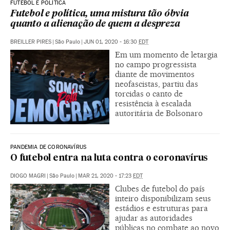
FUTEBOL E POLÍTICA
Futebol e política, uma mistura tão óbvia
quanto a alienação de quem a despreza
BREILLER PIRES
|
São Paulo
|
JUN 01, 2020 - 16:30
EDT
Em um momento de letargia
no campo progressista
diante de movimentos
neofascistas, partiu das
torcidas o canto de
resistência à escalada
autoritária de Bolsonaro
PANDEMIA DE CORONAVÍRUS
O futebol entra na luta contra o coronavírus
DIOGO MAGRI
|
São Paulo
|
MAR 21, 2020 - 17:23
EDT
Clubes de futebol do país
inteiro disponibilizam seus
estádios e estruturas para
ajudar as autoridades
públicas no combate ao novo