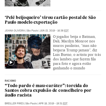
‘Pelé beijoqueiro’ virou cartão postal de São
Paulo modelo exportação
JOANA OLIVEIRA
|
São Paulo
|
JUN 15, 2019 - 16:38
EDT
O jogador beija o Batman,
Dali, Marilyn Monroe nos
muros paulistas, “mas não
beijaria Trump jamais”, diz
Luis Bueno, o artista por trás
dos lambes que fazem fila
para foto e agora estão
ganhando o mundo
RACISMO
“Todo pardo é mau-caráter”: torcida do
Santos cobra expulsão de conselheiro por
áudio racista
BREILLER PIRES
|
São Paulo
|
APR 18, 2019 - 19:31
EDT