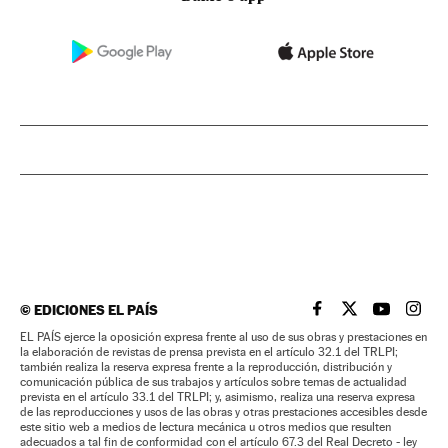
©
EDICIONES EL PAÍS
EL PAÍS BRASIL EN
EL PAÍS BRASI
EL PAÍS B
EL PA
EL PAÍS ejerce la oposición expresa frente al uso de sus obras y prestaciones en
la elaboración de revistas de prensa prevista en el artículo 32.1 del TRLPI;
también realiza la reserva expresa frente a la reproducción, distribución y
comunicación pública de sus trabajos y artículos sobre temas de actualidad
prevista en el artículo 33.1 del TRLPI; y, asimismo, realiza una reserva expresa
de las reproducciones y usos de las obras y otras prestaciones accesibles desde
este sitio web a medios de lectura mecánica u otros medios que resulten
adecuados a tal fin de conformidad con el artículo 67.3 del Real Decreto - ley