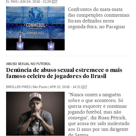
EL PAÍS
|
JUN 04, 2018 - 21:29
EDT
Confrontos do mata-mata
das competições continentais
foram definidos nesta
segunda-feira, no Paraguai
ABUSO SEXUAL NO FUTEBOL
Denúncia de abuso sexual estremece o mais
famoso celeiro de jogadores do Brasil
BREILLER PIRES
|
São Paulo
|
APR 22, 2018 - 14:21
EDT
“Nunca contei a ninguém
sobre o que aconteceu. Só
queria esquecer e continuar
jogando futebol, mas não
consegui”, diz Ruan Pétrick,
que acusa ter sido molestado
aos 11 anos por um dirigente
do Santos