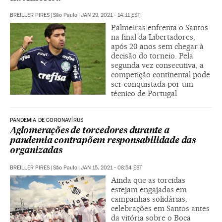
BREILLER PIRES
|
São Paulo
|
JAN 29, 2021 - 14:11
EST
Palmeiras enfrenta o Santos
na final da Libertadores,
após 20 anos sem chegar à
decisão do torneio. Pela
segunda vez consecutiva, a
competição continental pode
ser conquistada por um
técnico de Portugal
PANDEMIA DE CORONAVÍRUS
Aglomerações de torcedores durante a
pandemia contrapõem responsabilidade das
organizadas
BREILLER PIRES
|
São Paulo
|
JAN 15, 2021 - 08:54
EST
Ainda que as torcidas
estejam engajadas em
campanhas solidárias,
celebrações em Santos antes
da vitória sobre o Boca