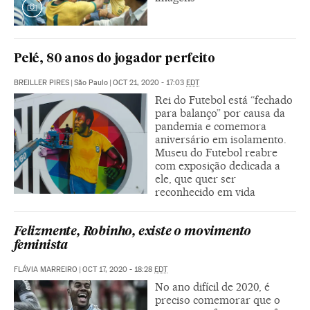
Pelé, 80 anos do jogador perfeito
BREILLER PIRES
|
São Paulo
|
OCT 21, 2020 - 17:03
EDT
Rei do Futebol está “fechado
para balanço” por causa da
pandemia e comemora
aniversário em isolamento.
Museu do Futebol reabre
com exposição dedicada a
ele, que quer ser
reconhecido em vida
Felizmente, Robinho, existe o movimento
feminista
FLÁVIA MARREIRO
|
OCT 17, 2020 - 18:28
EDT
No ano difícil de 2020, é
preciso comemorar que o