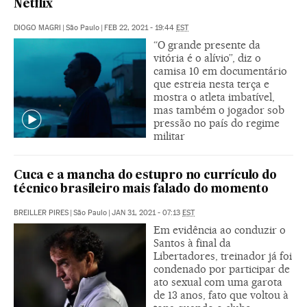
Netflix
DIOGO MAGRI
|
São Paulo
|
FEB 22, 2021 - 19:44
EST
“O grande presente da
vitória é o alívio”, diz o
camisa 10 em documentário
que estreia nesta terça e
mostra o atleta imbatível,
mas também o jogador sob
pressão no país do regime
militar
Cuca e a mancha do estupro no currículo do
técnico brasileiro mais falado do momento
BREILLER PIRES
|
São Paulo
|
JAN 31, 2021 - 07:13
EST
Em evidência ao conduzir o
Santos à final da
Libertadores, treinador já foi
condenado por participar de
ato sexual com uma garota
de 13 anos, fato que voltou à