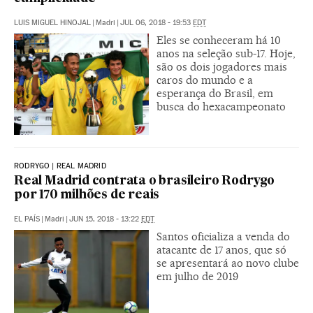
LUIS MIGUEL HINOJAL
|
Madri
|
JUL 06, 2018 - 19:53
EDT
Eles se conheceram há 10
anos na seleção sub-17. Hoje,
são os dois jogadores mais
caros do mundo e a
esperança do Brasil, em
busca do hexacampeonato
RODRYGO | REAL MADRID
Real Madrid contrata o brasileiro Rodrygo
por 170 milhões de reais
EL PAÍS
|
Madri
|
JUN 15, 2018 - 13:22
EDT
Santos oficializa a venda do
atacante de 17 anos, que só
se apresentará ao novo clube
em julho de 2019