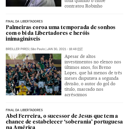
tona quando o clube
contratou Robinho
FINAL DA LIBERTADORES
Palmeiras coroa uma temporada de sonhos
com o bi da Libertadores e heróis
inimagináveis
BREILLER PIRES
|
São Paulo
|
JAN 30, 2021 - 18:48
EST
Apesar de altos
investimentos no elenco nos
últimos anos, foi Breno
Lopes, que há menos de três
meses disputava a segunda
divisão, o autor do gol do
título, marcado nos
acréscimos
FINAL DA LIBERTADORES
Abel Ferreira, o sucessor de Jesus que tem a
chance de estabelecer ‘soberania’ portuguesa
na América