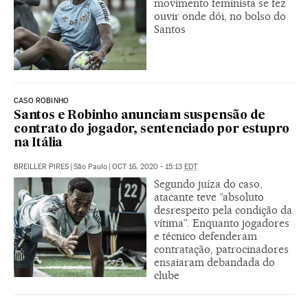
movimento feminista se fez
ouvir onde dói, no bolso do
Santos
CASO ROBINHO
Santos e Robinho anunciam suspensão de
contrato do jogador, sentenciado por estupro
na Itália
BREILLER PIRES
|
São Paulo
|
OCT 16, 2020 - 15:13
EDT
Segundo juíza do caso,
atacante teve “absoluto
desrespeito pela condição da
vítima”. Enquanto jogadores
e técnico defenderam
contratação, patrocinadores
ensaiaram debandada do
clube