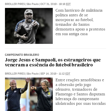
BREILLER PIRES
|
São Paulo
|
OCT 31, 2019 - 18:18
EDT
Com histórico de militância
política antes de se
incorporar ao futebol,
treinador do Santos
demonstra apoio a protestos
em sua antiga casa
CAMPEONATO BRASILEIRO
Jorge Jesus e Sampaoli, os estrangeiros que
veneram a essência do futebol brasileiro
BREILLER PIRES
|
São Paulo
|
SEP 14, 2019 - 11:12
EDT
Entre reações xenofóbicas e
a obsessão pelo jogo
ofensivo, treinadores de
Flamengo e Santos disputam
liderança do campeonato
idolatrados por suas torcidas