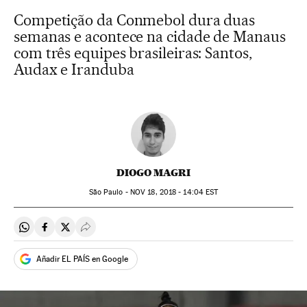
Competição da Conmebol dura duas
semanas e acontece na cidade de Manaus
com três equipes brasileiras: Santos,
Audax e Iranduba
DIOGO MAGRI
São Paulo -
NOV
18, 2018 - 14:04
EST
Compartir en Whatsapp
Compartir en Facebook
Compartir en Twitter
Desplegar Redes Sociales
Añadir EL PAÍS en Google