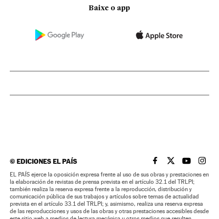
Baixe o app
©
EDICIONES EL PAÍS
EL PAÍS BRASIL EN
EL PAÍS BRASI
EL PAÍS B
EL PA
EL PAÍS ejerce la oposición expresa frente al uso de sus obras y prestaciones en
la elaboración de revistas de prensa prevista en el artículo 32.1 del TRLPI;
también realiza la reserva expresa frente a la reproducción, distribución y
comunicación pública de sus trabajos y artículos sobre temas de actualidad
prevista en el artículo 33.1 del TRLPI; y, asimismo, realiza una reserva expresa
de las reproducciones y usos de las obras y otras prestaciones accesibles desde
este sitio web a medios de lectura mecánica u otros medios que resulten