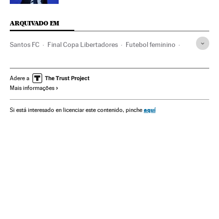
ARQUIVADO EM
Santos FC
Final Copa Libertadores
Futebol feminino
Fase final
Esporte feminino
Brasil
Times esportes
América do Sul
América Latina
América
Adere a
Mais informações
Copa Libertadores 2018
Copa Libertadores
Futebol
Competições
Esportes
aquí
Si está interesado en licenciar este contenido, pinche