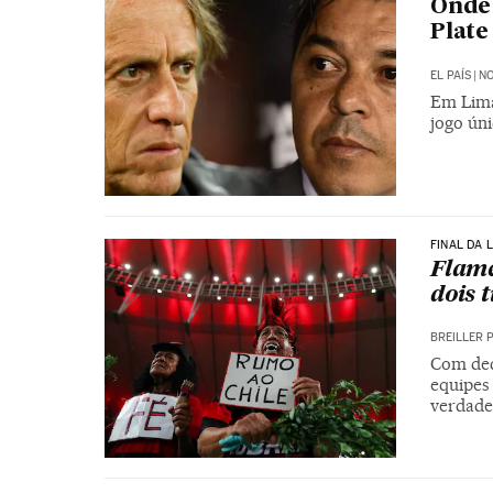
Onde 
Plate
EL PAÍS
|
NO
Em Lima
jogo úni
FINAL DA 
Flame
dois 
BREILLER 
Com dec
equipes
verdade