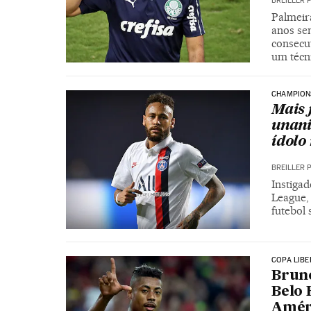
BREILLER 
Palmeira
anos se
consecu
um técn
CHAMPION
Mais 
unani
ídolo
BREILLER 
Instiga
League, 
futebol 
COPA LIB
Bruno
Belo 
Amér