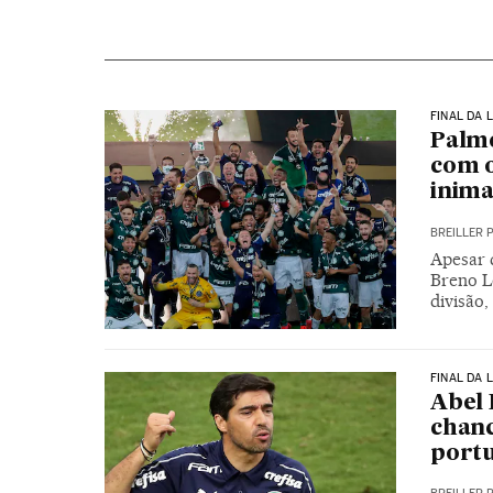
FINAL DA 
Palm
com o
inima
BREILLER 
Apesar d
Breno L
divisão,
FINAL DA 
Abel 
chanc
port