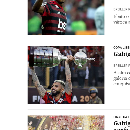
BREILLER 
Eleito o
várzea a
COPA LIB
Gabig
BREILLER 
Assim c
galeria
conquis
FINAL DA 
Gabig