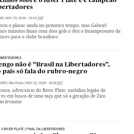
cimos sobre o River Plate e é campeão
bertadores
RI
|
NOV 23, 2019 - 13:00
EST
briu o placar ainda no primeiro tempo, mas Gabriel
 nos minutos finais com dois gols e deu o bicampeonato da
ores para o clube brasileiro
LIBERTADORES
ngo não é “Brasil na Libertadores”,
 país só fala do rubro-negro
PIRES
|
São Paulo
|
NOV 22, 2019 - 18:26
EST
ioca, adversário do River Plate, mobiliza legião de
res em busca de uma taça que só a geração de Zico
iu levantar
X RIVER PLATE | FINAL DA LIBERTADORES