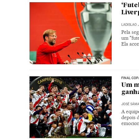
‘Fute
Liver
LADISLAO 
Pela se
um "fute
Ela aco
FINAL COP
Um mo
ganha
JOSÉ SÁM
A equipe
depois 
emocion