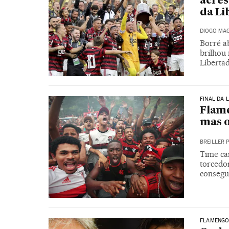
acrés
da Li
DIOGO MAG
Borré a
brilhou
Libertad
FINAL DA 
Flame
mas o
BREILLER 
Time car
torcedo
consegu
FLAMENGO 