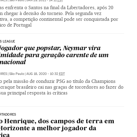
PIRES
|
São Paulo
|
JAN 29, 2021 - 14:11
EST
s enfrenta o Santos na final da Libertadores, após 20
m chegar à decisão do torneio. Pela segunda vez
tiva, a competição continental pode ser conquistada por
ico de Portugal
S LEAGUE
jogador que popstar, Neymar vira
midade para geração carente de um
 nacional
PIRES
|
São Paulo
|
AUG 18, 2020 - 10:32
EDT
do pela missão de conduzir PSG ao título da Champions
craque brasileiro cai nas graças de torcedores ao fazer do
sua principal resposta às críticas
ERTADORES
 Henrique, dos campos de terra em
Horizonte a melhor jogador da
ica