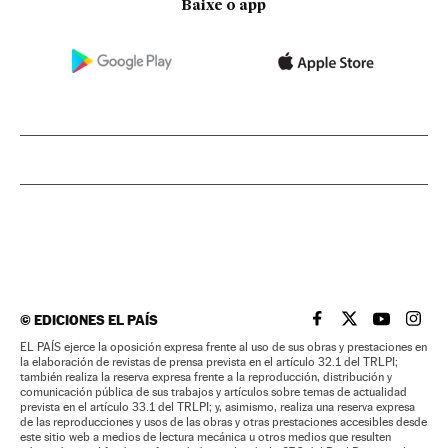
Baixe o app
©
EDICIONES EL PAÍS
EL PAÍS BRASIL EN
EL PAÍS BRASI
EL PAÍS B
EL PA
EL PAÍS ejerce la oposición expresa frente al uso de sus obras y prestaciones en
la elaboración de revistas de prensa prevista en el artículo 32.1 del TRLPI;
también realiza la reserva expresa frente a la reproducción, distribución y
comunicación pública de sus trabajos y artículos sobre temas de actualidad
prevista en el artículo 33.1 del TRLPI; y, asimismo, realiza una reserva expresa
de las reproducciones y usos de las obras y otras prestaciones accesibles desde
este sitio web a medios de lectura mecánica u otros medios que resulten