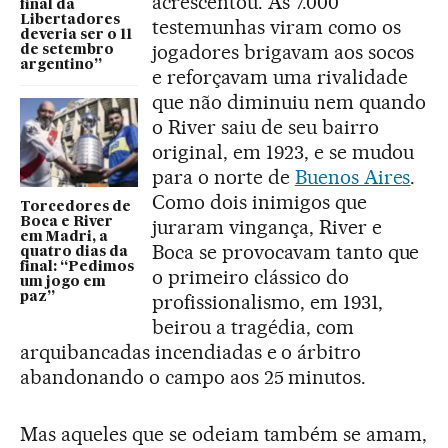
acrescentou. As 7.000
final da
Libertadores
testemunhas viram como os
deveria ser o 11
jogadores brigavam aos socos
de setembro
argentino”
e reforçavam uma rivalidade
que não diminuiu nem quando
o River saiu de seu bairro
original, em 1923, e se mudou
para o norte de
Buenos Aires
.
Como dois inimigos que
Torcedores de
Boca e River
juraram vingança, River e
em Madri, a
Boca se provocavam tanto que
quatro dias da
final: “Pedimos
o primeiro clássico do
um jogo em
paz”
profissionalismo, em 1931,
beirou a tragédia, com
arquibancadas incendiadas e o árbitro
abandonando o campo aos 25 minutos.
Mas aqueles que se odeiam também se amam,