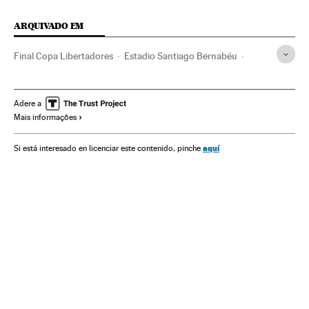
ARQUIVADO EM
Final Copa Libertadores
Estadio Santiago Bernabéu
Boca Juniors
River Plate
Fase final
Estádios futebol
Real Madrid
Times esportes
Instalações esportivas
Adere a
Mais informações
Copa Libertadores 2018
Copa Libertadores
Futebol
Competições
Esportes
aquí
Si está interesado en licenciar este contenido, pinche