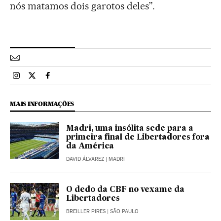
nós matamos dois garotos deles”.
Esportes El País Brasil en Instagram
Esportes El País Brasil en Twitter
Esportes El País Brasil en Facebook
MAIS INFORMAÇÕES
Madri, uma insólita sede para a
primeira final de Libertadores fora
da América
DAVID ÁLVAREZ
| MADRI
O dedo da CBF no vexame da
Libertadores
BREILLER PIRES
| SÃO PAULO