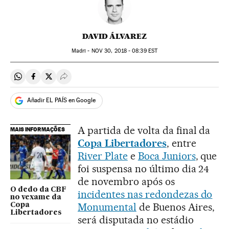
DAVID ÁLVAREZ
Madri -
NOV
30, 2018 - 08:39
EST
Compartir en Whatsapp
Compartir en Facebook
Compartir en Twitter
Desplegar Redes Sociales
Añadir EL PAÍS en Google
A partida de volta da final da
MAIS INFORMAÇÕES
Copa Libertadores
, entre
River Plate
e
Boca Juniors
, que
foi suspensa no último dia 24
de novembro após os
O dedo da CBF
incidentes nas redondezas do
no vexame da
Monumental
de Buenos Aires,
Copa
Libertadores
será disputada no estádio