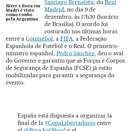
Santiago Bernabéu
, do
Real
River x Boca em
Madrid
, no dia 9 de
Madri é visto
como roubo
dezembro, às 17h30 (horário
pela Argentina
de Brasília). O acordo foi
costurado nas últimas horas
entre a
Conmebol
, a
FIFA
, a Federação
Espanhola de Futebol e o Real. O primeiro-
ministro espanhol,
Pedro Sánchez
, deu o aval
do Governo e garantiu que as Forças e Corpos
de Segurança de Espanha (FCSE) já estão
mobilizadas para garantir a segurança do
evento.
España está dispuesta a organizar la
final de la
#CopaLibertadores
entre
el
@BocaJrsOficial
y el