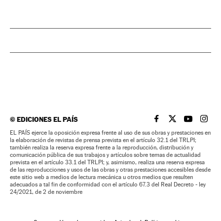
©
EDICIONES EL PAÍS
EL PAÍS BRASIL EN
EL PAÍS BRASI
EL PAÍS B
EL PA
EL PAÍS ejerce la oposición expresa frente al uso de sus obras y prestaciones en
la elaboración de revistas de prensa prevista en el artículo 32.1 del TRLPI;
también realiza la reserva expresa frente a la reproducción, distribución y
comunicación pública de sus trabajos y artículos sobre temas de actualidad
prevista en el artículo 33.1 del TRLPI; y, asimismo, realiza una reserva expresa
de las reproducciones y usos de las obras y otras prestaciones accesibles desde
este sitio web a medios de lectura mecánica u otros medios que resulten
adecuados a tal fin de conformidad con el artículo 67.3 del Real Decreto - ley
24/2021, de 2 de noviembre