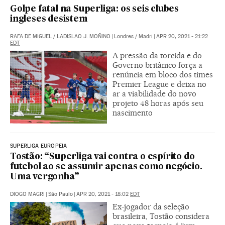
Golpe fatal na Superliga: os seis clubes
ingleses desistem
RAFA DE MIGUEL
/
LADISLAO J. MOÑINO
|
Londres / Madri
|
APR 20, 2021 - 21:22
EDT
A pressão da torcida e do
Governo britânico força a
renúncia em bloco dos times
Premier League e deixa no
ar a viabilidade do novo
projeto 48 horas após seu
nascimento
SUPERLIGA EUROPEIA
Tostão: “Superliga vai contra o espírito do
futebol ao se assumir apenas como negócio.
Uma vergonha”
DIOGO MAGRI
|
São Paulo
|
APR 20, 2021 - 18:02
EDT
Ex-jogador da seleção
brasileira, Tostão considera