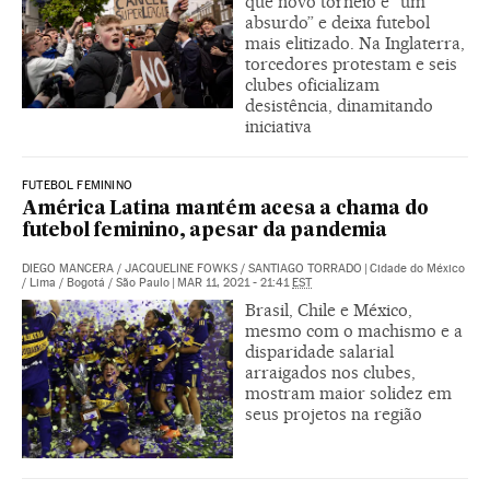
que novo torneio é “um
absurdo” e deixa futebol
mais elitizado. Na Inglaterra,
torcedores protestam e seis
clubes oficializam
desistência, dinamitando
iniciativa
FUTEBOL FEMININO
América Latina mantém acesa a chama do
futebol feminino, apesar da pandemia
DIEGO MANCERA
/
JACQUELINE FOWKS
/
SANTIAGO TORRADO
|
Cidade do México
/ Lima / Bogotá / São Paulo
|
MAR 11, 2021 - 21:41
EST
Brasil, Chile e México,
mesmo com o machismo e a
disparidade salarial
arraigados nos clubes,
mostram maior solidez em
seus projetos na região