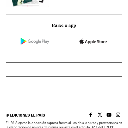
Baixe o app
©
EDICIONES EL PAÍS
EL PAÍS BRASIL EN
EL PAÍS BRASI
EL PAÍS B
EL PA
EL PAÍS ejerce la oposición expresa frente al uso de sus obras y prestaciones en
la elaboración de revistas de prensa prevista en el artículo 32.1 del TRLPI;