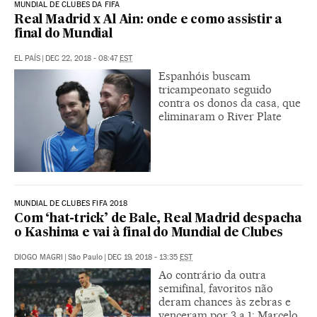
MUNDIAL DE CLUBES DA FIFA
Real Madrid x Al Ain: onde e como assistir a
final do Mundial
EL PAÍS
|
DEC 22, 2018 - 08:47
EST
Espanhóis buscam
tricampeonato seguido
contra os donos da casa, que
eliminaram o River Plate
MUNDIAL DE CLUBES FIFA 2018
Com ‘hat-trick’ de Bale, Real Madrid despacha
o Kashima e vai à final do Mundial de Clubes
DIOGO MAGRI
|
São Paulo
|
DEC 19, 2018 - 13:35
EST
Ao contrário da outra
semifinal, favoritos não
deram chances às zebras e
venceram por 3 a 1; Marcelo