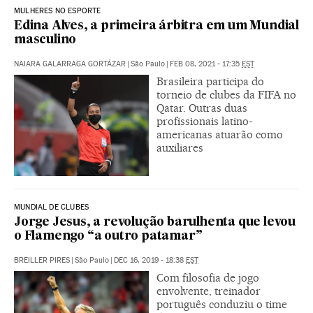
MULHERES NO ESPORTE
Edina Alves, a primeira árbitra em um Mundial
masculino
NAIARA GALARRAGA GORTÁZAR
|
São Paulo
|
FEB 08, 2021 - 17:35
EST
Brasileira participa do
torneio de clubes da FIFA no
Qatar. Outras duas
profissionais latino-
americanas atuarão como
auxiliares
MUNDIAL DE CLUBES
Jorge Jesus, a revolução barulhenta que levou
o Flamengo “a outro patamar”
BREILLER PIRES
|
São Paulo
|
DEC 16, 2019 - 18:38
EST
Com filosofia de jogo
envolvente, treinador
português conduziu o time