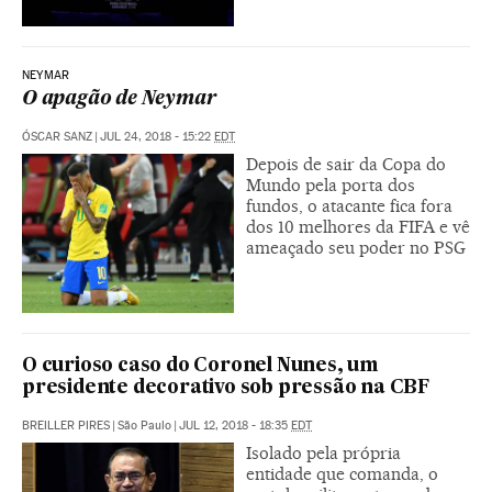
NEYMAR
O apagão de Neymar
ÓSCAR SANZ
|
JUL 24, 2018 - 15:22
EDT
Depois de sair da Copa do
Mundo pela porta dos
fundos, o atacante fica fora
dos 10 melhores da FIFA e vê
ameaçado seu poder no PSG
O curioso caso do Coronel Nunes, um
presidente decorativo sob pressão na CBF
BREILLER PIRES
|
São Paulo
|
JUL 12, 2018 - 18:35
EDT
Isolado pela própria
entidade que comanda, o