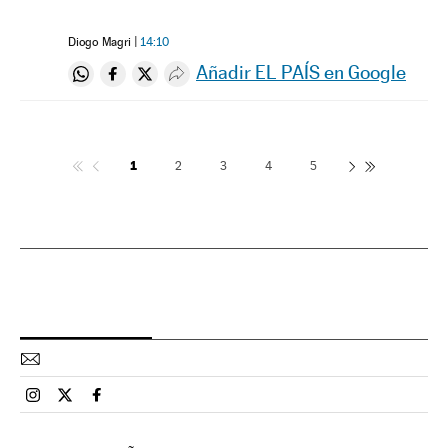
Diogo Magri
14:10
Añadir EL PAÍS en Google
Compartir en Whatsapp
Compartir en Facebook
Compartir en Twitter
Desplegar Redes Sociales
1
2
3
4
5
Esportes El País Brasil en Instagram
Esportes El País Brasil en Twitter
Esportes El País Brasil en Facebook