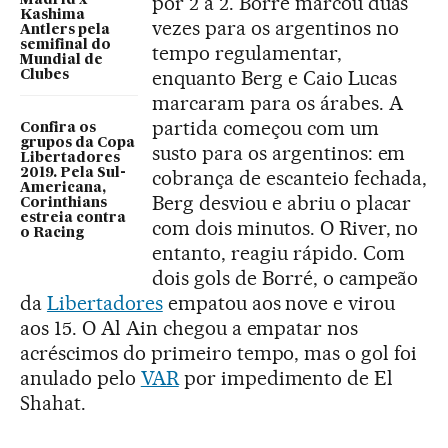
por 2 a 2. Borré marcou duas
Kashima
vezes para os argentinos no
Antlers pela
semifinal do
tempo regulamentar,
Mundial de
enquanto Berg e Caio Lucas
Clubes
marcaram para os árabes. A
partida começou com um
Confira os
grupos da Copa
susto para os argentinos: em
Libertadores
2019. Pela Sul-
cobrança de escanteio fechada,
Americana,
Berg desviou e abriu o placar
Corinthians
estreia contra
com dois minutos. O River, no
o Racing
entanto, reagiu rápido. Com
dois gols de Borré, o campeão
da
Libertadores
empatou aos nove e virou
aos 15. O Al Ain chegou a empatar nos
acréscimos do primeiro tempo, mas o gol foi
anulado pelo
VAR
por impedimento de El
Shahat.