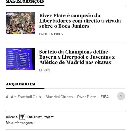
MAIS INFORMAÇÕES
River Plate é campeão da
Libertadores com direito a virada
sobre o Boca Juniors
BREILLER PIRES
Sorteio da Champions define
Bayern x Liverpool e Juventus x
Atlético de Madrid nas oitavas
EL PAÍS
ARQUIVADO EM
Al-Ain Football Club
Mundial Clubes
River Plate
FIFA
Clubes futebol
Brasil
Times esportes
Futebol
América do Sul
América Latina
Adere a
Mais informações
Organizações desportivas
Competições
América