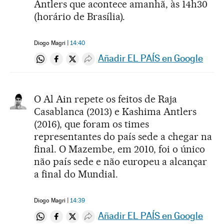
Antlers que acontece amanhã, às 14h30
(horário de Brasília).
Diogo Magri
14:40
Añadir EL PAÍS en Google
Compartir en Whatsapp
Compartir en Facebook
Compartir en Twitter
Desplegar Redes Sociales
O Al Ain repete os feitos de Raja
Casablanca (2013) e Kashima Antlers
(2016), que foram os times
representantes do país sede a chegar na
final. O Mazembe, em 2010, foi o único
não país sede e não europeu a alcançar
a final do Mundial.
Diogo Magri
14:39
Añadir EL PAÍS en Google
Compartir en Whatsapp
Compartir en Facebook
Compartir en Twitter
Desplegar Redes Sociales