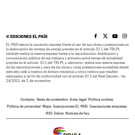
©
EDICIONES EL PAÍS
EL PAÍS BRASIL EN
EL PAÍS BRASI
EL PAÍS B
EL PA
EL PAÍS ejerce la oposición expresa frente al uso de sus obras y prestaciones en
la elaboración de revistas de prensa prevista en el artículo 32.1 del TRLPI;
también realiza la reserva expresa frente a la reproducción, distribución y
comunicación pública de sus trabajos y artículos sobre temas de actualidad
prevista en el artículo 33.1 del TRLPI; y, asimismo, realiza una reserva expresa
de las reproducciones y usos de las obras y otras prestaciones accesibles desde
este sitio web a medios de lectura mecánica u otros medios que resulten
adecuados a tal fin de conformidad con el artículo 67.3 del Real Decreto - ley
24/2021, de 2 de noviembre
Contacto
Venta de contenidos
Aviso legal
Política cookies
Política de privacidad
Mapa
Suscripciones EL PAÍS
Suscripciones empresas
RSS
Índice
Noticias de hoy