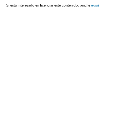
Esportes
Mundial de Clubes 2018
aquí
Si está interesado en licenciar este contenido, pinche