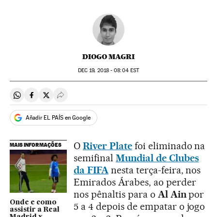
DIOGO MAGRI
DEC
19, 2018 - 08:04
EST
Compartir en Whatsapp
Compartir en Facebook
Compartir en Twitter
Desplegar Redes Sociales
Añadir EL PAÍS en Google
O
River Plate
foi eliminado na
MAIS INFORMAÇÕES
semifinal
Mundial de Clubes
da FIFA
nesta terça-feira, nos
Emirados Árabes, ao perder
nos pênaltis para o
Al Ain
por
Onde e como
5 a 4 depois de empatar o jogo
assistir a Real
Madrid x