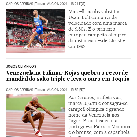
CARLOS ARRIBAS
|
Tóquio
|
AUG 01, 2021 - 16:21
EDT
Marcell Jacobs substitui
Usain Bolt como rei da
velocidade com uma marca
de 9,80s. É o primeiro
europeu campeão olímpico
da distância desde Christie
em 1992
JOGOS OLÍMPICOS
Venezuelana Yulimar Rojas quebra o recorde
mundial do salto triplo e leva o ouro em Tóquio
CARLOS ARRIBAS
|
Tóquio
|
AUG 01, 2021 - 15:35
EDT
Aos 25 anos, a atleta voa,
marca 15,67m e consagra-se
campeã olímpica e grande
nome da Venezuela nos
Jogos. Prata fica com a
portuguesa Patricia Mamona
e o bronze, com a espanhola