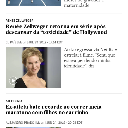
maternidade
RENÉE ZELLWEGER
Renée Zellweger retorna em série após
descansar da “toxicidade” de Hollywood
EL PAÍS
|
Madri
|
JUL 29, 2019 - 17:14
EDT
Atriz regressa via Netflix e
estrelará filme. “Senti que
estava perdendo minha
identidade”, diz
ATLETISMO
Ex-atleta bate recorde ao correr meia
maratona com filhos no carrinho
ALEJANDRO PRADO
|
Madri
|
JUN 24, 2019 - 20:28
EDT