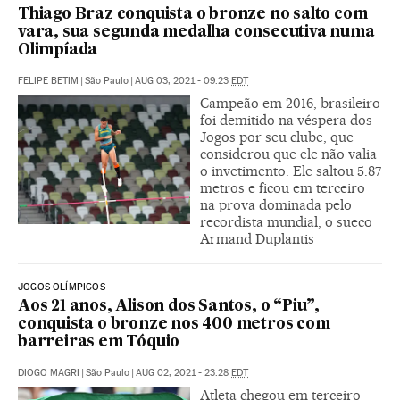
Thiago Braz conquista o bronze no salto com
vara, sua segunda medalha consecutiva numa
Olimpíada
FELIPE BETIM
|
São Paulo
|
AUG 03, 2021 - 09:23
EDT
Campeão em 2016, brasileiro
foi demitido na véspera dos
Jogos por seu clube, que
considerou que ele não valia
o invetimento. Ele saltou 5.87
metros e ficou em terceiro
na prova dominada pelo
recordista mundial, o sueco
Armand Duplantis
JOGOS OLÍMPICOS
Aos 21 anos, Alison dos Santos, o “Piu”,
conquista o bronze nos 400 metros com
barreiras em Tóquio
DIOGO MAGRI
|
São Paulo
|
AUG 02, 2021 - 23:28
EDT
Atleta chegou em terceiro