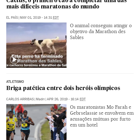
Cactus, o primeiro cão a completar uma das
mais difíceis maratonas do mundo
EL PAÍS
|
MAY 01, 2019 - 14:31
EDT
O animal conseguiu atingir o
objetivo da Marathon des
Sables
ATLETISMO
Briga patética entre dois heróis olímpicos
CARLOS ARRIBAS
|
Madri
|
APR 26, 2019 - 16:14
EDT
Os maratonistas Mo Farah e
Gebrselassie se envolvem em
acusações mútuas por furto
em um hotel