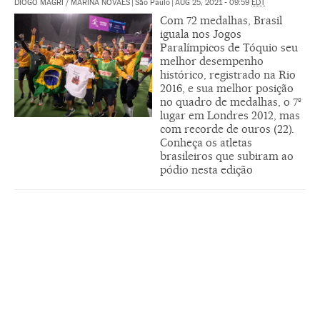
DIOGO MAGRI
/
MARINA NOVAES
|
São Paulo
|
AUG 25, 2021 - 09:59
EDT
Com 72 medalhas, Brasil
iguala nos Jogos
Paralímpicos de Tóquio seu
melhor desempenho
histórico, registrado na Rio
2016, e sua melhor posição
no quadro de medalhas, o 7º
lugar em Londres 2012, mas
com recorde de ouros (22).
Conheça os atletas
brasileiros que subiram ao
pódio nesta edição