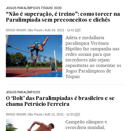
JOGOS PARALÍMPICOS TÓQUIO 2020
“Não é superação, é treino”: como torcer na
Paralimpíada sem preconceitos e clichês
DIOGO MAGRI
|
São Paulo
|
AUG 24, 2021 - 11:41
EDT
Atleta e medalhista
paralímpica Verônica
Hipólito faz campanha nas
redes sociais para que
torcedores não sejam
capacitistas ao comentar os
Jogos Paralímpicos de
Tóquio
JOGOS PARALÍMPICOS
O ‘Bolt’ das Paralimpíadas é brasileiro e se
chama Petrúcio Ferreira
DIOGO MAGRI
|
São Paulo
|
AUG 21, 2021 - 11:53
EDT
Campeão olímpico e
recordista mundial,