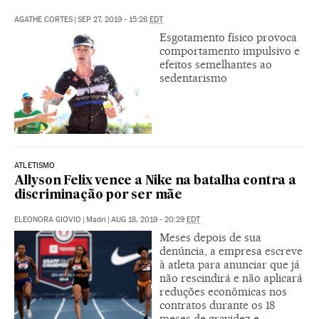
AGATHE CORTES
|
SEP 27, 2019 - 15:28
EDT
Esgotamento físico provoca
comportamento impulsivo e
efeitos semelhantes ao
sedentarismo
ATLETISMO
Allyson Felix vence a Nike na batalha contra a
discriminação por ser mãe
ELEONORA GIOVIO
|
Madri
|
AUG 18, 2019 - 20:29
EDT
Meses depois de sua
denúncia, a empresa escreve
à atleta para anunciar que já
não rescindirá e não aplicará
reduções econômicas nos
contratos durante os 18
meses de gravidez e