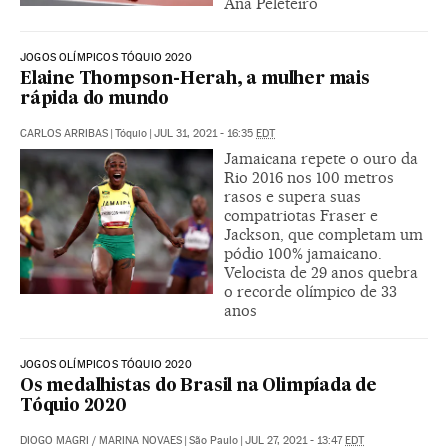
Ana Peleteiro
JOGOS OLÍMPICOS TÓQUIO 2020
Elaine Thompson-Herah, a mulher mais
rápida do mundo
CARLOS ARRIBAS
|
Tóquio
|
JUL 31, 2021 - 16:35
EDT
Jamaicana repete o ouro da
Rio 2016 nos 100 metros
rasos e supera suas
compatriotas Fraser e
Jackson, que completam um
pódio 100% jamaicano.
Velocista de 29 anos quebra
o recorde olímpico de 33
anos
JOGOS OLÍMPICOS TÓQUIO 2020
Os medalhistas do Brasil na Olimpíada de
Tóquio 2020
DIOGO MAGRI
/
MARINA NOVAES
|
São Paulo
|
JUL 27, 2021 - 13:47
EDT