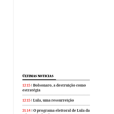
ÚLTIMAS NOTICIAS
Bolsonaro, a destruição como
12:15
estratégia
Lula, uma ressurreição
12:15
O programa eleitoral de Lula da
21:14