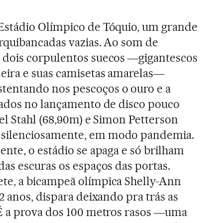
stádio Olímpico de Tóquio, um grande
arquibancadas vazias. Ao som de
, dois corpulentos suecos ―gigantescos
eira e suas camisetas amarelas―
entando nos pescoços o ouro e a
tados no lançamento de disco pouco
el Stahl (68,90m) e Simon Petterson
ilenciosamente, em modo pandemia.
nte, o estádio se apaga e só brilham
as escuras os espaços das portas.
e, a bicampeã olímpica Shelly-Ann
2 anos, dispara deixando pra trás as
É a prova dos 100 metros rasos ―uma