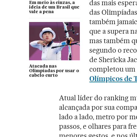
das mais esper
Em meio às cinzas, a
ideia de um Brasil que
das Olimpíadas.
vale a pena
também jamaic
que a supera na
mas também qu
segundo o reco
de Shericka Jac
Atacada nas
completou um 
Olimpíadas por usar o
cabelo curto
Olímpicos de 
Atual líder do ranking m
alcançada por sua compa
lado a lado, metro por 
passos, e olhares para fr
menores gestos, e nos úl