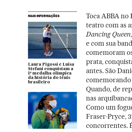
Toca ABBA no E
MAIS INFORMAÇÕES
teatro com as 
Dancing Queen
e com sua band
comemoram ost
prata, conquis
Laura Pigossi e Luisa
antes. São Dani
Stefani conquistam a
1ª medalha olímpica
da história do tênis
comemorando s
brasileiro
Quando, de repe
nas arquibancad
Como um foguet
Fraser-Pryce, 3
concorrentes. 