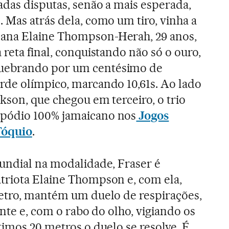
adas disputas, senão a mais esperada,
 Mas atrás dela, como um tiro, vinha a
ana Elaine Thompson-Herah, 29 anos,
 reta final, conquistando não só o ouro,
ebrando por um centésimo de
rde olímpico, marcando 10,61s. Ao lado
kson, que chegou em terceiro, o trio
pódio 100% jamaicano nos
Jogos
Tóquio
.
undial na modalidade, Fraser é
triota Elaine Thompson e, com ela,
metro, mantém um duelo de respirações,
ente e, com o rabo do olho, vigiando os
timos 20 metros o duelo se resolve. É