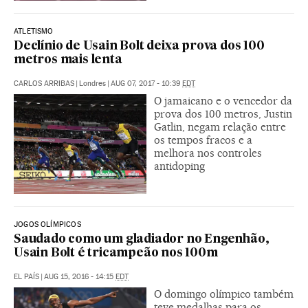
ATLETISMO
Declínio de Usain Bolt deixa prova dos 100
metros mais lenta
CARLOS ARRIBAS
|
Londres
|
AUG 07, 2017 - 10:39
EDT
O jamaicano e o vencedor da
prova dos 100 metros, Justin
Gatlin, negam relação entre
os tempos fracos e a
melhora nos controles
antidoping
JOGOS OLÍMPICOS
Saudado como um gladiador no Engenhão,
Usain Bolt é tricampeão nos 100m
EL PAÍS
|
AUG 15, 2016 - 14:15
EDT
O domingo olímpico também
teve medalhas para os