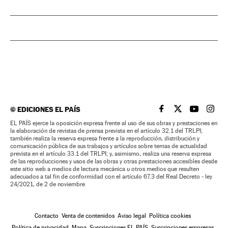
©
EDICIONES EL PAÍS
EL PAÍS BRASIL EN
EL PAÍS BRASI
EL PAÍS B
EL PA
EL PAÍS ejerce la oposición expresa frente al uso de sus obras y prestaciones en
la elaboración de revistas de prensa prevista en el artículo 32.1 del TRLPI;
también realiza la reserva expresa frente a la reproducción, distribución y
comunicación pública de sus trabajos y artículos sobre temas de actualidad
prevista en el artículo 33.1 del TRLPI; y, asimismo, realiza una reserva expresa
de las reproducciones y usos de las obras y otras prestaciones accesibles desde
este sitio web a medios de lectura mecánica u otros medios que resulten
adecuados a tal fin de conformidad con el artículo 67.3 del Real Decreto - ley
24/2021, de 2 de noviembre
Contacto
Venta de contenidos
Aviso legal
Política cookies
Política de privacidad
Mapa
Suscripciones EL PAÍS
Suscripciones empresas