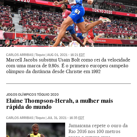
CARLOS ARRIBAS
|
Tóquio
|
AUG 01, 2021 - 16:21
EDT
Marcell Jacobs substitui Usain Bolt como rei da velocidade
com uma marca de 9,80s. É o primeiro europeu campeão
olímpico da distância desde Christie em 1992
JOGOS OLÍMPICOS TÓQUIO 2020
Elaine Thompson-Herah, a mulher mais
rápida do mundo
CARLOS ARRIBAS
|
Tóquio
|
JUL 31, 2021 - 16:35
EDT
Jamaicana repete o ouro da
Rio 2016 nos 100 metros