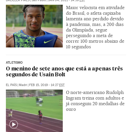
BREILLER PIRES
|
São Paulo
|
JAN 04, 2021 - 14:59
EST
Maior velocista em atividade
do Brasil, o atleta capixaba
lamenta ano perdido devido
à pandemia, mas, a 200 dias
da Olimpíada, segue
perseguindo a meta de
correr 100 metros abaixo de
10 segundos
ATLETISMO
O menino de sete anos que está a apenas três
segundos de Usain Bolt
EL PAÍS
|
Madri
|
FEB 15, 2019 - 14:27
EST
O norte-americano Rudolph
Ingram treina com adultos e
já conseguiu 20 medalhas de
ouro