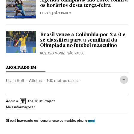
Agenda Olimpíada Rio 2016: confira
os horários desta terça-feira
EL PAÍS
| SÃO PAULO
Brasil vence a Colômbia por 2 a 0 e
se classifica para a semifinal da
Olimpíada no futebol masculino
GUSTAVO MONIZ
| SÃO PAULO
ARQUIVADO EM
Usain Bolt
Atletas
100 metros rasos
Olimpíadas Rio 2016
Jogos Olímpicos
Esportes combate
Brasil
Esportistas
Atletismo
Adere a
Mais informações
América do Sul
América Latina
Competições
Gente
América
Esportes
Sociedade
aquí
Si está interesado en licenciar este contenido, pinche