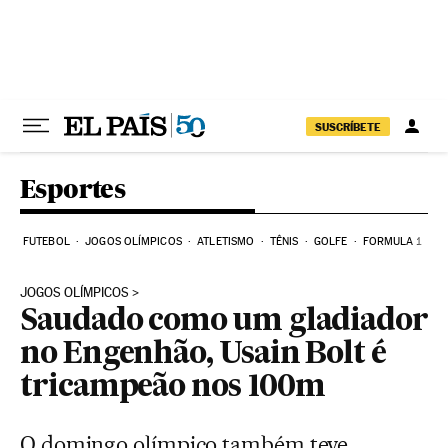
Pular para o conteúdo
SUSCRÍBETE
Esportes
FUTEBOL
JOGOS OLÍMPICOS
ATLETISMO
TÊNIS
GOLFE
FORMULA 1
JOGOS OLÍMPICOS
Saudado como um gladiador
no Engenhão, Usain Bolt é
tricampeão nos 100m
O domingo olímpico também teve