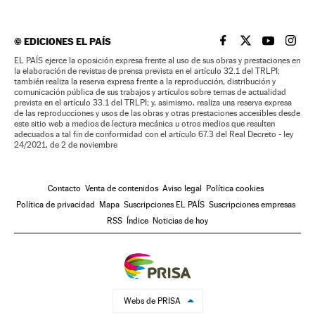
©
EDICIONES EL PAÍS
EL PAÍS BRASIL EN
EL PAÍS BRASI
EL PAÍS B
EL PA
EL PAÍS ejerce la oposición expresa frente al uso de sus obras y prestaciones en
la elaboración de revistas de prensa prevista en el artículo 32.1 del TRLPI;
también realiza la reserva expresa frente a la reproducción, distribución y
comunicación pública de sus trabajos y artículos sobre temas de actualidad
prevista en el artículo 33.1 del TRLPI; y, asimismo, realiza una reserva expresa
de las reproducciones y usos de las obras y otras prestaciones accesibles desde
este sitio web a medios de lectura mecánica u otros medios que resulten
adecuados a tal fin de conformidad con el artículo 67.3 del Real Decreto - ley
24/2021, de 2 de noviembre
Contacto
Venta de contenidos
Aviso legal
Política cookies
Política de privacidad
Mapa
Suscripciones EL PAÍS
Suscripciones empresas
RSS
Índice
Noticias de hoy
Webs de PRISA