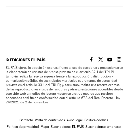
©
EDICIONES EL PAÍS
EL PAÍS BRASIL EN
EL PAÍS BRASI
EL PAÍS B
EL PA
EL PAÍS ejerce la oposición expresa frente al uso de sus obras y prestaciones en
la elaboración de revistas de prensa prevista en el artículo 32.1 del TRLPI;
también realiza la reserva expresa frente a la reproducción, distribución y
comunicación pública de sus trabajos y artículos sobre temas de actualidad
prevista en el artículo 33.1 del TRLPI; y, asimismo, realiza una reserva expresa
de las reproducciones y usos de las obras y otras prestaciones accesibles desde
este sitio web a medios de lectura mecánica u otros medios que resulten
adecuados a tal fin de conformidad con el artículo 67.3 del Real Decreto - ley
24/2021, de 2 de noviembre
Contacto
Venta de contenidos
Aviso legal
Política cookies
Política de privacidad
Mapa
Suscripciones EL PAÍS
Suscripciones empresas