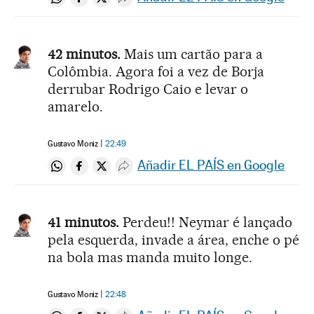
Compartir en Whatsapp
Compartir en Facebook
Compartir en Twitter
Desplegar Redes Sociales
42 minutos.
Mais um cartão para a
Colômbia. Agora foi a vez de Borja
derrubar Rodrigo Caio e levar o
amarelo.
Gustavo Moniz
22:49
Añadir EL PAÍS en Google
Compartir en Whatsapp
Compartir en Facebook
Compartir en Twitter
Desplegar Redes Sociales
41 minutos.
Perdeu!! Neymar é lançado
pela esquerda, invade a área, enche o pé
na bola mas manda muito longe.
Gustavo Moniz
22:48