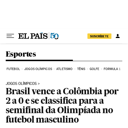
Pular para o conteúdo
SUSCRÍBETE
Esportes
FUTEBOL
JOGOS OLÍMPICOS
ATLETISMO
TÊNIS
GOLFE
FORMULA 1
JOGOS OLÍMPICOS
Brasil vence a Colômbia por
2 a 0 e se classifica para a
semifinal da Olimpíada no
futebol masculino