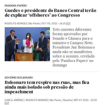
PANDORA PAPERS
Guedes e presidente do Banco Central terão
de explicar ‘offshores’ ao Congresso
RODOLFO BORGES
|
São Paulo
|
OCT 05, 2021 - 18:15
EDT
Três convites diferentes
foram aprovados por
Senado e Câmara para o
ministro e Campos Neto.
Presidente Jair Bolsonaro
ainda não se manifestou
sobre o assunto, revelado
pelo ‘Pandora Papers’ no
domingo
GOVERNO BOLSONARO
Bolsonaro tem respiro nas ruas, mas fica
ainda mais isolado sob pressão de
impeachment
CARLA JIMÉNEZ
/
RODOLFO BORGES
|
São Paulo / Brasília
|
SEP 07, 2021 - 21:52
EDT