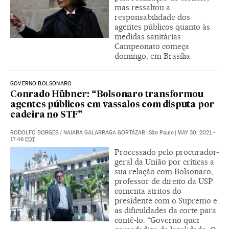
mas ressaltou a
responsabilidade dos
agentes públicos quanto às
medidas sanitárias.
Campeonato começa
domingo, em Brasília
GOVERNO BOLSONARO
Conrado Hübner: “Bolsonaro transformou
agentes públicos em vassalos com disputa por
cadeira no STF”
RODOLFO BORGES
/
NAIARA GALARRAGA GORTÁZAR
|
São Paulo
|
MAY 30, 2021 -
17:46
EDT
Processado pelo procurador-
geral da União por críticas a
sua relação com Bolsonaro,
professor de direito da USP
comenta atritos do
presidente com o Supremo e
as dificuldades da corte para
contê-lo. “Governo quer