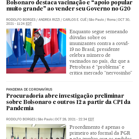
Bolsonaro destaca vacinação e “apoio popular
muito grande” ao vender seu Governo no G20
RODOLFO BORGES
/
ANDREA RIZZI
/
CARLOS E. CUÉ
|
São Paulo / Roma
|
OCT 30,
2021 - 11:24
EDT
Enquanto segue semeando
dúvidas sobre os
imunizantes contra a covid-
19 no Brasil, presidente
celebra número de
vacinados no país, diz que a
Petrobras é “problema” e
critica mercado “nervosinho”
PANDEMIA DE CORONAVÍRUS
Procuradoria abre investigação preliminar
sobre Bolsonaro e outros 12 a partir da CPI da
Pandemia
RODOLFO BORGES
|
São Paulo
|
OCT 28, 2021 - 22:34
EDT
Procedimento é apenas o
primeiro ato formal da PGR
e não implica que os pedidos