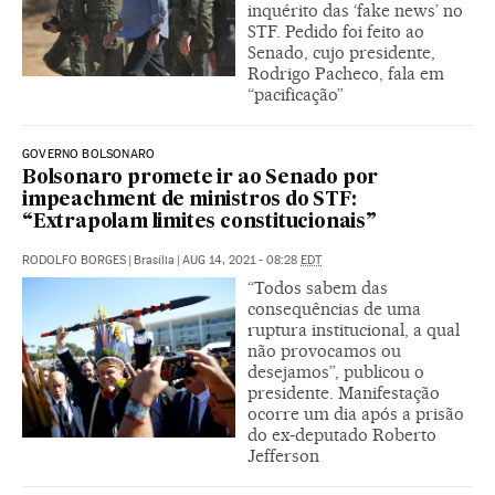
inquérito das ‘fake news’ no
STF. Pedido foi feito ao
Senado, cujo presidente,
Rodrigo Pacheco, fala em
“pacificação”
GOVERNO BOLSONARO
Bolsonaro promete ir ao Senado por
impeachment de ministros do STF:
“Extrapolam limites constitucionais”
RODOLFO BORGES
|
Brasília
|
AUG 14, 2021 - 08:28
EDT
“Todos sabem das
consequências de uma
ruptura institucional, a qual
não provocamos ou
desejamos”, publicou o
presidente. Manifestação
ocorre um dia após a prisão
do ex-deputado Roberto
Jefferson