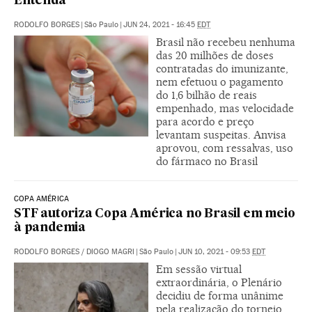
Entenda
RODOLFO BORGES
|
São Paulo
|
JUN 24, 2021 - 16:45
EDT
Brasil não recebeu nenhuma
das 20 milhões de doses
contratadas do imunizante,
nem efetuou o pagamento
do 1,6 bilhão de reais
empenhado, mas velocidade
para acordo e preço
levantam suspeitas. Anvisa
aprovou, com ressalvas, uso
do fármaco no Brasil
COPA AMÉRICA
STF autoriza Copa América no Brasil em meio
à pandemia
RODOLFO BORGES
/
DIOGO MAGRI
|
São Paulo
|
JUN 10, 2021 - 09:53
EDT
Em sessão virtual
extraordinária, o Plenário
decidiu de forma unânime
pela realização do torneio,