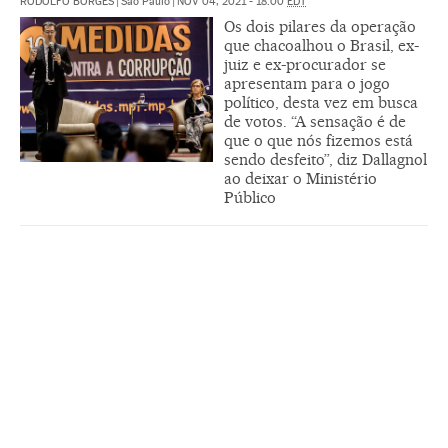
RODOLFO BORGES
|
São Paulo
|
NOV 04, 2021 - 18:00
EDT
Os dois pilares da operação
que chacoalhou o Brasil, ex-
juiz e ex-procurador se
apresentam para o jogo
político, desta vez em busca
de votos. “A sensação é de
que o que nós fizemos está
sendo desfeito”, diz Dallagnol
ao deixar o Ministério
Público