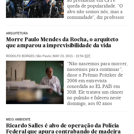
ao presidente em CPI e
queda de popularidade. “O
alvo não somos nós, mas a
comunidade”, diz professor
ARQUITETURA
Morre Paulo Mendes da Rocha, o arquiteto
que amparou a imprevisibilidade da vida
RODOLFO BORGES
|
São Paulo
|
MAY 23, 2021 - 13:54
EDT
“Não nascemos para morrer,
nascemos para continuar”,
disse o Prêmio Pritzker de
2006 em entrevista
concedida ao EL PAÍS em
2018. Ele tratava um câncer
no pulmão e faleceu neste
domingo, aos 92 anos
MEIO AMBIENTE
Ricardo Salles é alvo de operação da Polícia
Federal que apura contrabando de madeira