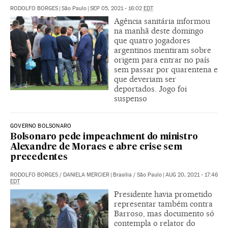
RODOLFO BORGES
|
São Paulo
|
SEP 05, 2021 - 16:02
EDT
Agência sanitária informou
na manhã deste domingo
que quatro jogadores
argentinos mentiram sobre
origem para entrar no país
sem passar por quarentena e
que deveriam ser
deportados. Jogo foi
suspenso
GOVERNO BOLSONARO
Bolsonaro pede impeachment do ministro
Alexandre de Moraes e abre crise sem
precedentes
RODOLFO BORGES
/
DANIELA MERCIER
|
Brasília / São Paulo
|
AUG 20, 2021 - 17:46
EDT
Presidente havia prometido
representar também contra
Barroso, mas documento só
contempla o relator do