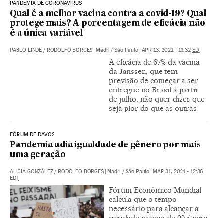
PANDEMIA DE CORONAVÍRUS
Qual é a melhor vacina contra a covid-19? Qual
protege mais? A porcentagem de eficácia não
é a única variável
PABLO LINDE
/
RODOLFO BORGES
|
Madri / São Paulo
|
APR 13, 2021 - 13:32
EDT
A eficácia de 67% da vacina
da Janssen, que tem
previsão de começar a ser
entregue no Brasil a partir
de julho, não quer dizer que
seja pior do que as outras
FÓRUM DE DAVOS
Pandemia adia igualdade de gênero por mais
uma geração
ALICIA GONZÁLEZ
/
RODOLFO BORGES
|
Madri / São Paulo
|
MAR 31, 2021 - 12:36
EDT
Fórum Econômico Mundial
calcula que o tempo
necessário para alcançar a
paridade passou de 99,5 para