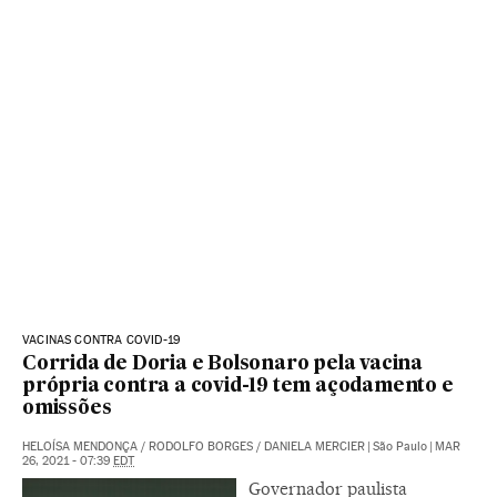
VACINAS CONTRA COVID-19
Corrida de Doria e Bolsonaro pela vacina
própria contra a covid-19 tem açodamento e
omissões
HELOÍSA MENDONÇA
/
RODOLFO BORGES
/
DANIELA MERCIER
|
São Paulo
|
MAR
26, 2021 - 07:39
EDT
Governador paulista