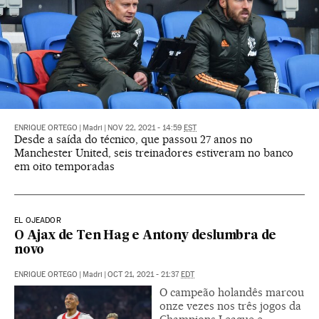
ENRIQUE ORTEGO
|
Madri
|
NOV 22, 2021 - 14:59
EST
Desde a saída do técnico, que passou 27 anos no
Manchester United, seis treinadores estiveram no banco
em oito temporadas
EL OJEADOR
O Ajax de Ten Hag e Antony deslumbra de
novo
ENRIQUE ORTEGO
|
Madri
|
OCT 21, 2021 - 21:37
EDT
O campeão holandês marcou
onze vezes nos três jogos da