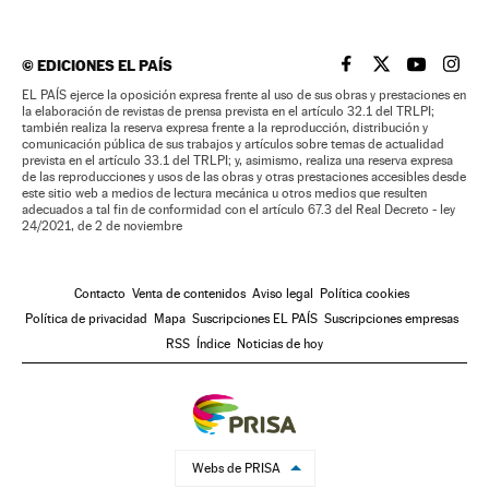
©
EDICIONES EL PAÍS
EL PAÍS BRASIL EN
EL PAÍS BRASI
EL PAÍS B
EL PA
EL PAÍS ejerce la oposición expresa frente al uso de sus obras y prestaciones en
la elaboración de revistas de prensa prevista en el artículo 32.1 del TRLPI;
también realiza la reserva expresa frente a la reproducción, distribución y
comunicación pública de sus trabajos y artículos sobre temas de actualidad
prevista en el artículo 33.1 del TRLPI; y, asimismo, realiza una reserva expresa
de las reproducciones y usos de las obras y otras prestaciones accesibles desde
este sitio web a medios de lectura mecánica u otros medios que resulten
adecuados a tal fin de conformidad con el artículo 67.3 del Real Decreto - ley
24/2021, de 2 de noviembre
Contacto
Venta de contenidos
Aviso legal
Política cookies
Política de privacidad
Mapa
Suscripciones EL PAÍS
Suscripciones empresas
RSS
Índice
Noticias de hoy
Webs de PRISA