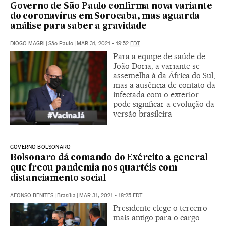
Governo de São Paulo confirma nova variante
do coronavírus em Sorocaba, mas aguarda
análise para saber a gravidade
DIOGO MAGRI
|
São Paulo
|
MAR 31, 2021 - 19:52
EDT
Para a equipe de saúde de
João Doria, a variante se
assemelha à da África do Sul,
mas a ausência de contato da
infectada com o exterior
pode significar a evolução da
versão brasileira
GOVERNO BOLSONARO
Bolsonaro dá comando do Exército a general
que freou pandemia nos quartéis com
distanciamento social
AFONSO BENITES
|
Brasília
|
MAR 31, 2021 - 18:25
EDT
Presidente elege o terceiro
mais antigo para o cargo