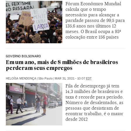
Fórum Econômico Mundial
calcula que o tempo
necessário para alcançar a
paridade passou de 99,5 para
135,6 anos nos últimos 12
meses. O Brasil ocupa a 93ª
colocação entre 156 países
GOVERNO BOLSONARO
Em um ano, mais de 8 milhões de brasileiros
perderam seus empregos
HELOÍSA MENDONÇA
|
São Paulo
|
MAR 31, 2021 - 10:07
EDT
Fila de desemprego já tem
14,3 milhões de brasileiros e
taxa é recorde para período.
Número de desalentados, as
pessoas que desistiram de
econtrar trabalho, é o maior
desde 2012