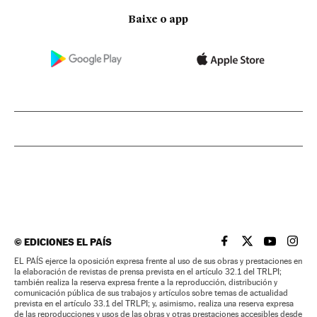
Baixe o app
©
EDICIONES EL PAÍS
EL PAÍS BRASIL EN
EL PAÍS BRASI
EL PAÍS B
EL PA
EL PAÍS ejerce la oposición expresa frente al uso de sus obras y prestaciones en
la elaboración de revistas de prensa prevista en el artículo 32.1 del TRLPI;
también realiza la reserva expresa frente a la reproducción, distribución y
comunicación pública de sus trabajos y artículos sobre temas de actualidad
prevista en el artículo 33.1 del TRLPI; y, asimismo, realiza una reserva expresa
de las reproducciones y usos de las obras y otras prestaciones accesibles desde