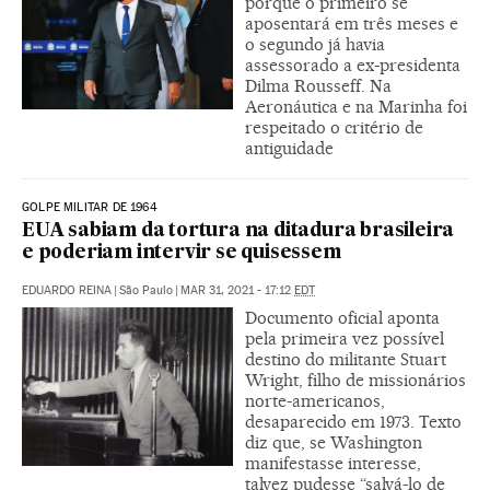
porque o primeiro se
aposentará em três meses e
o segundo já havia
assessorado a ex-presidenta
Dilma Rousseff. Na
Aeronáutica e na Marinha foi
respeitado o critério de
antiguidade
GOLPE MILITAR DE 1964
EUA sabiam da tortura na ditadura brasileira
e poderiam intervir se quisessem
EDUARDO REINA
|
São Paulo
|
MAR 31, 2021 - 17:12
EDT
Documento oficial aponta
pela primeira vez possível
destino do militante Stuart
Wright, filho de missionários
norte-americanos,
desaparecido em 1973. Texto
diz que, se Washington
manifestasse interesse,
talvez pudesse “salvá-lo de