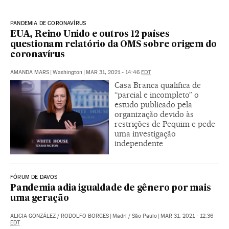
PANDEMIA DE CORONAVÍRUS
EUA, Reino Unido e outros 12 países
questionam relatório da OMS sobre origem do
coronavírus
AMANDA MARS
|
Washington
|
MAR 31, 2021 - 14:46
EDT
Casa Branca qualifica de
“parcial e incompleto” o
estudo publicado pela
organização devido às
restrições de Pequim e pede
uma investigação
independente
FÓRUM DE DAVOS
Pandemia adia igualdade de gênero por mais
uma geração
ALICIA GONZÁLEZ
/
RODOLFO BORGES
|
Madri / São Paulo
|
MAR 31, 2021 - 12:36
EDT